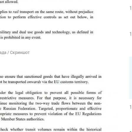
1
1
рада / Скриншот
1