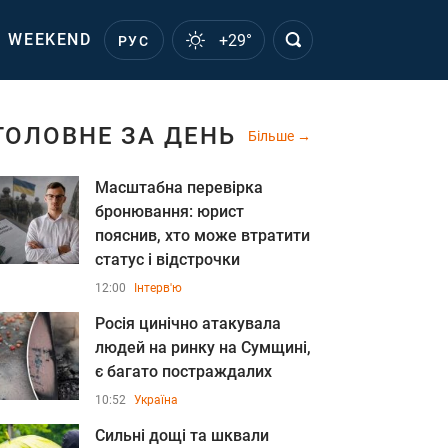
WEEKEND
+29°
РУС
ГОЛОВНЕ ЗА ДЕНЬ
Більше
Масштабна перевірка
бронювання: юрист
пояснив, хто може втратити
статус і відстрочки
12:00
Інтерв'ю
Росія цинічно атакувала
людей на ринку на Сумщині,
є багато постраждалих
10:52
Україна
Сильні дощі та шквали