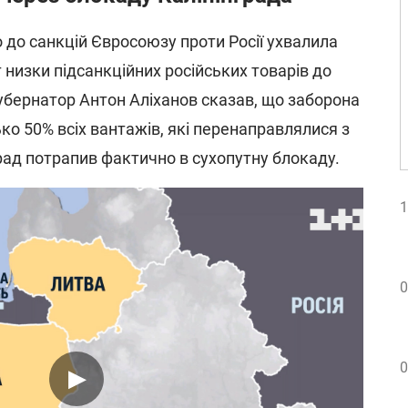
 до санкцій Євросоюзу проти Росії ухвалила
низки підсанкційних російських товарів до
Губернатор Антон Аліханов сказав, що заборона
ко 50% всіх вантажів, які перенаправлялися з
град потрапив фактично в сухопутну блокаду.
1
0
0