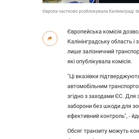
Європа частково розблокувала Калінінград/ de
Європейська комісія дозвол
Калінінградську область і 
лише залізничний транспор
які опублікувала комісія.
"Ці вказівки підтверджують
автомобільним транспорто
згідно з заходами ЄС. Для з
заборони без шкоди для зо
ефективний контроль", - йд
Обсяг транзиту можуть ко