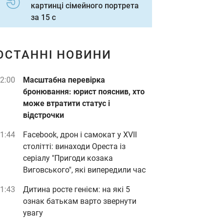
картинці сімейного портрета
за 15 с
ОСТАННІ НОВИНИ
2:00
Масштабна перевірка
бронювання: юрист пояснив, хто
може втратити статус і
відстрочки
1:44
Facebook, дрон і самокат у XVII
столітті: винаходи Ореста із
серіалу "Пригоди козака
Виговського", які випередили час
1:43
Дитина росте генієм: на які 5
ознак батькам варто звернути
увагу