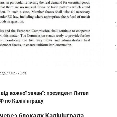
1
1
1
рада / Скриншот
 від кожної заяви": президент Литви
РФ по Калінінграду
 через блокаду Калінінграда