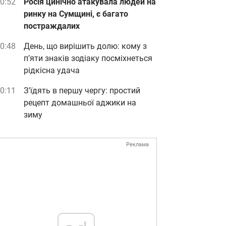
0:52
Росія цинічно атакувала людей на
ринку на Сумщині, є багато
постраждалих
0:48
День, що вирішить долю: кому з
п’яти знаків зодіаку посміхнеться
рідкісна удача
0:11
З'їдять в першу чергу: простий
рецепт домашньої аджики на
зиму
Реклама