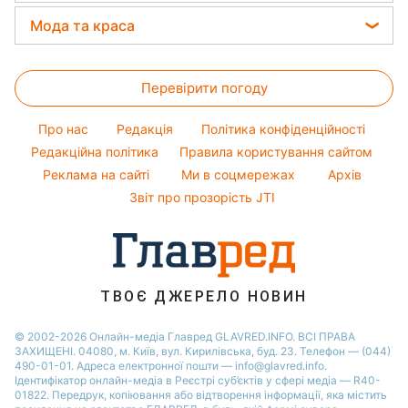
Грошова допомога
Новини Тернополя
Алла Пугачова
Прогноз погоди
Закуски
Мода та краса
Тарифи
Новини Харкова
Максим Галкін
Магнітні бурі
Салати
Жіночі стрижки
Курс валют
Новини Житомира
Настя Каменських
Погода на сьогодні
Прості страви
Перевірити погоду
Фарбування волосся
Новини Полтави
Віталій Козловський
Погода на завтра
Гарний манікюр
Новини Одеси
Про нас
Редакція
Політика конфіденційності
Пилова буря
Модні помилки
Редакційна політика
Правила користування сайтом
Новини Сум
Реклама на сайті
Ми в соцмережах
Архів
Новини моди
Новини Черкаси
Звіт про прозорість JTI
Поради від Андре Тана
ТВОЄ ДЖЕРЕЛО НОВИН
© 2002-2026 Онлайн-медіа Главред GLAVRED.INFO. ВСІ ПРАВА
ЗАХИЩЕНІ. 04080, м. Київ, вул. Кирилівська, буд. 23. Телефон — (044)
490-01-01. Адреса електронної пошти — info@glavred.info.
Ідентифікатор онлайн-медіа в Реєстрі суб’єктів у сфері медіа — R40-
01822.
Передрук, копіювання або відтворення інформації, яка містить