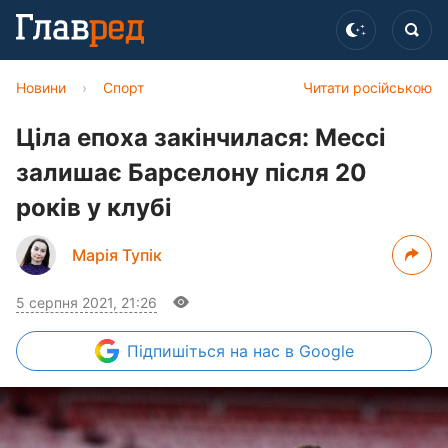
Новини
›
Спорт
Читати російською
Ціла епоха закінчилася: Мессі
залишає Барселону після 20
років у клубі
Марія Тупік
5 серпня 2021, 21:26
Підпишіться
на нас в Google