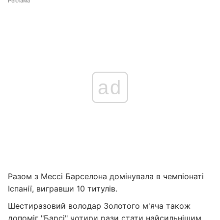
Реклама
ad
Разом з Мессі Барселона домінувала в чемпіонаті
Іспанії, вигравши 10 титулів.
Шестиразовий володар Золотого м'яча також
допоміг "Барсі" чотири рази стати найсильнішим