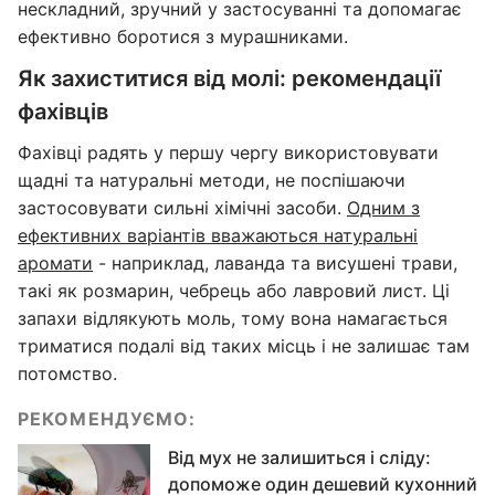
нескладний, зручний у застосуванні та допомагає
ефективно боротися з мурашниками.
Як захиститися від молі: рекомендації
фахівців
Фахівці радять у першу чергу використовувати
щадні та натуральні методи, не поспішаючи
застосовувати сильні хімічні засоби.
Одним з
ефективних варіантів вважаються натуральні
аромати
- наприклад, лаванда та висушені трави,
такі як розмарин, чебрець або лавровий лист. Ці
запахи відлякують моль, тому вона намагається
триматися подалі від таких місць і не залишає там
потомство.
РЕКОМЕНДУЄМО:
Від мух не залишиться і сліду:
допоможе один дешевий кухонний