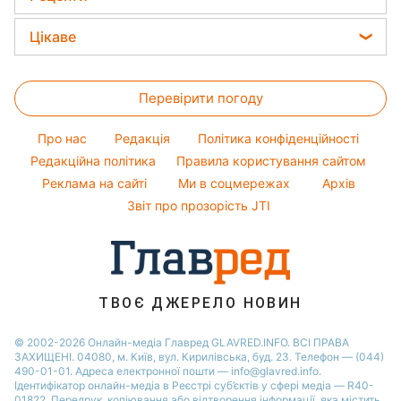
Прогноз погоди
Ольга Сумська
Новини Запоріжжя
Закуски
Магнітні бурі
Цікаве
Філіп Кіркоров
Новини Львова
Салати
Погода на сьогодні
Головоломки
Олена Зеленська
Новини Дніпра
Прості страви
Перевірити погоду
Тести по картинці
Ані Лорак
Новини Тернополя
Легкі десерти
Оптичні ілюзії
Кейт Міддлтон
Новини Житомира
Про нас
Редакція
Політика конфіденційності
Напої
Народні прикмети
Алла Пугачова
Редакційна політика
Правила користування сайтом
Новини Одеси
Святкове меню
Реклама на сайті
Ми в соцмережах
Архів
Усе про шоу-бізнес
Максим Галкін
Новини Харкова
Звіт про прозорість JTI
Настя Каменських
Віталій Козловський
Потап
ТВОЄ ДЖЕРЕЛО НОВИН
© 2002-2026 Онлайн-медіа Главред GLAVRED.INFO. ВСІ ПРАВА
ЗАХИЩЕНІ. 04080, м. Київ, вул. Кирилівська, буд. 23. Телефон — (044)
490-01-01. Адреса електронної пошти — info@glavred.info.
Ідентифікатор онлайн-медіа в Реєстрі суб’єктів у сфері медіа — R40-
01822.
Передрук, копіювання або відтворення інформації, яка містить