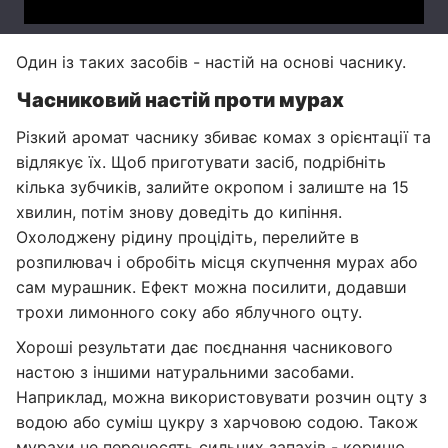
Один із таких засобів - настій на основі часнику.
Часниковий настій проти мурах
Різкий аромат часнику збиває комах з орієнтації та
відлякує їх. Щоб приготувати засіб, подрібніть
кілька зубчиків, залийте окропом і залиште на 15
хвилин, потім знову доведіть до кипіння.
Охолоджену рідину процідіть, перелийте в
розпилювач і обробіть місця скупчення мурах або
сам мурашник. Ефект можна посилити, додавши
трохи лимонного соку або яблучного оцту.
Хороші результати дає поєднання часникового
настою з іншими натуральними засобами.
Наприклад, можна використовувати розчин оцту з
водою або суміш цукру з харчовою содою. Також
мурахи не переносять сильних запахів - корицю