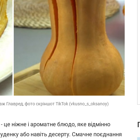
аж Главред, фото скріншот TikTok (vkusno_s_oksanoy)
- це ніжне і ароматне блюдо, яке відмінно
луденку або навіть десерту. Смачне поєднання