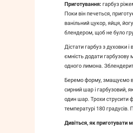
Приготування:
гарбуз ріжем
Поки він печеться, приготу
ванільний цукор, яйця, йог
блендером, щоб не було гр
Дістати гарбуз з духовки і
ємність додати гарбузову м
одного лимона. Зблендери
Беремо форму, змащуємо в
сирний шар і гарбузовий, я
один шар. Трохи струсити ф
температурі 180 градусів.
Дивіться, як приготувати м