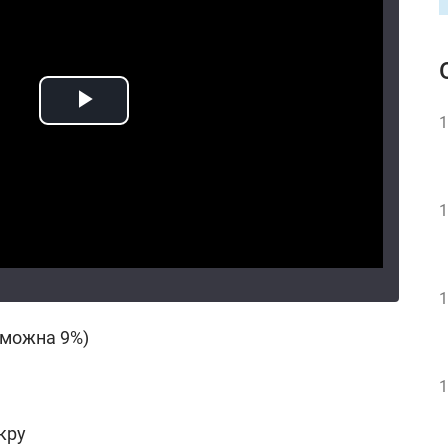
1
1
1
(можна 9%)
1
укру