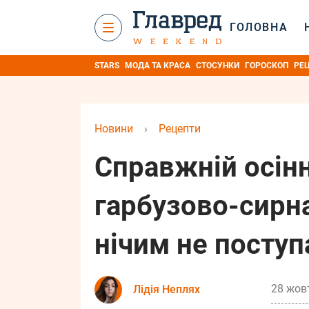
ГОЛОВНА
STARS
МОДА ТА КРАСА
СТОСУНКИ
ГОРОСКОП
РЕ
Новини
›
Рецепти
Справжній осінн
гарбузово-сирна
нічим не поступ
28 жовт
Лідія Неплях