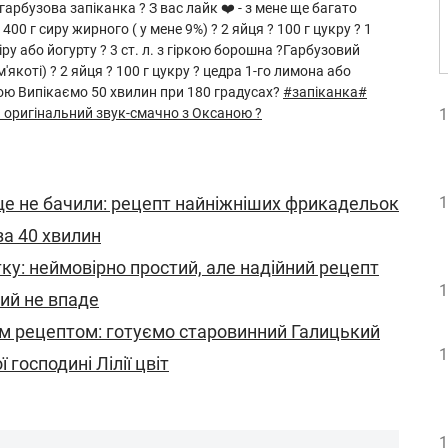
арбузова запіканка ? З вас лайк ❤️ - з мене ще багато
00 г сиру жирного ( у мене 9%) ? 2 яйця ? 100 г цукру ? 1
іру або йогурту ? 3 ст. л. з гіркою борошна ?Гарбузовий
м'якоті) ? 2 яйця ? 100 г цукру ? цедра 1-го лимона або
ркою Випікаємо 50 хвилин при 180 градусах?
#запіканка
#
 оригінальний звук-смачно з Оксаною ?
1
ще не бачили: рецепт найніжніших фрикадельок
1
за 40 хвилин
ку: неймовірно простий, але надійний рецепт
1
кий не впаде
м рецептом: готуємо старовинний Галицький
1
 господині Лілії цвіт
1