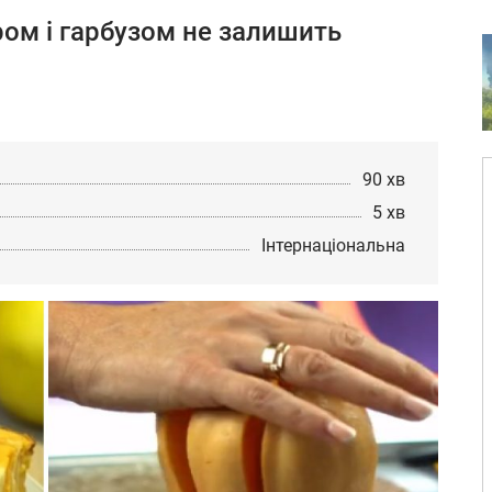
ом і гарбузом не залишить
90 хв
5 хв
Інтернаціональна