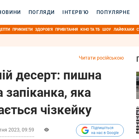
НОВИНИ
ПОГЛЯДИ
ІНТЕРВ’Ю
ПОПУЛЯРНЕ
ЦЕПТИ
ПРИКМЕТИ
ЗДОРОВ'Я
ПРИВІТАННЯ
КІНО ТА ТБ
ШОУ
ЛАЙФХАКИ
С
Читати російською
ій десерт: пишна
 запіканка, яка
ається чізкейку
Підпишіться
ня 2023, 09:59
на нас в Google