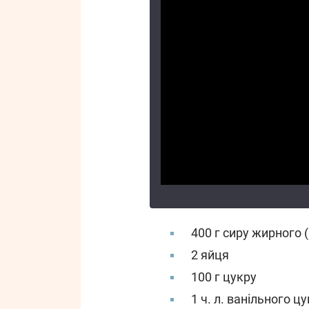
400 г сиру жирного 
2 яйця
100 г цукру
1 ч. л. ванільного ц