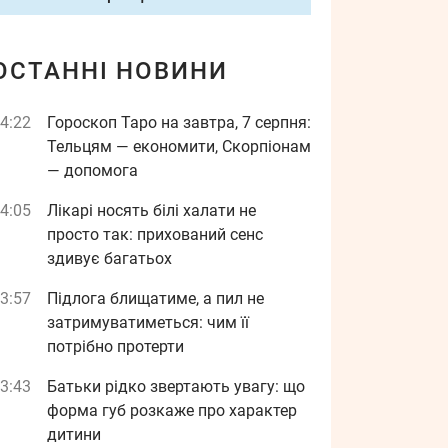
ОСТАННІ НОВИНИ
4:22
Гороскоп Таро на завтра, 7 серпня:
Тельцям — економити, Скорпіонам
— допомога
4:05
Лікарі носять білі халати не
просто так: прихований сенс
здивує багатьох
3:57
Підлога блищатиме, а пил не
затримуватиметься: чим її
потрібно протерти
3:43
Батьки рідко звертають увагу: що
форма губ розкаже про характер
дитини