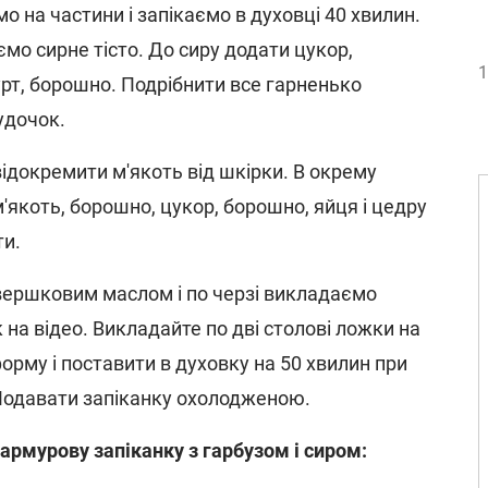
о на частини і запікаємо в духовці 40 хвилин.
ємо сирне тісто. До сиру додати цукор,
1
урт, борошно. Подрібнити все гарненько
удочок.
 відокремити м'якоть від шкірки. В окрему
'якоть, борошно, цукор, борошно, яйця і цедру
ти.
ершковим маслом і по черзі викладаємо
к на відео. Викладайте по дві столові ложки на
орму і поставити в духовку на 50 хвилин при
 Подавати запіканку охолодженою.
армурову запіканку з гарбузом і сиром: