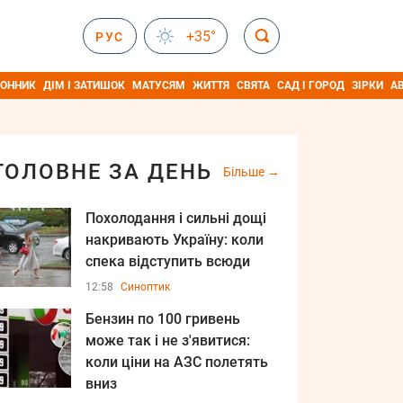
+35°
РУС
ОННИК
ДІМ І ЗАТИШОК
МАТУСЯМ
ЖИТТЯ
СВЯТА
САД І ГОРОД
ЗІРКИ
А
ГОЛОВНЕ ЗА ДЕНЬ
Більше
Похолодання і сильні дощі
накривають Україну: коли
спека відступить всюди
12:58
Синоптик
Бензин по 100 гривень
може так і не з'явитися:
коли ціни на АЗС полетять
вниз