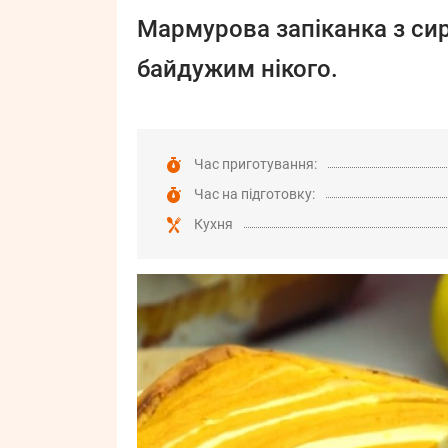
Мармурова запіканка з сир
байдужим нікого.
Час приготування:
Час на підготовку:
Кухня