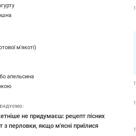
огурту
1
рошна
отової м'якоті)
або апельсина
1
іркою
1
ЕНДУЄМО:
тніше не придумаєш: рецепт пісних
т з перловки, якщо м'ясні приїлися
1