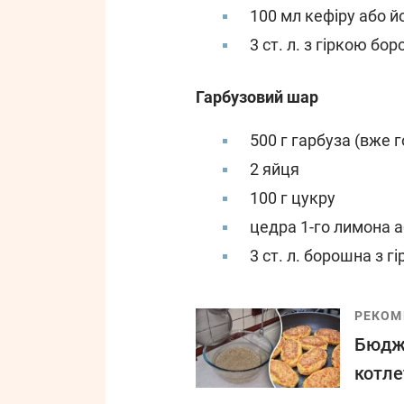
100 мл кефіру або й
3 ст. л. з гіркою бо
Гарбузовий шар
500 г гарбуза (вже г
2 яйця
100 г цукру
цедра 1-го лимона 
3 ст. л. борошна з г
РЕКОМ
Бюдже
котле