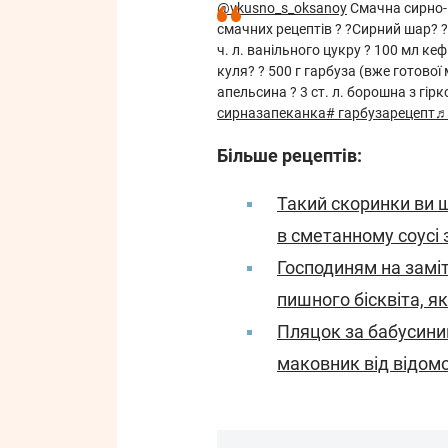
@vkusno_s_oksanoy
Смачна сирно-г
смачних рецептів ? ?Сирний шар? ? 4
ч. л. ванільного цукру ? 100 мл кеф
куля? ? 500 г гарбуза (вже готової 
апельсина ? 3 ст. л. борошна з гі
сирназапеканка
# гарбузарецепт
♬
Більше рецептів:
Такий скоринки ви 
в сметанному соусі 
Господиням на заміт
пишного бісквіта, я
Пляцок за бабусини
маковник від відомої