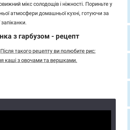
овижний мікс солодощів і ніжності. Пориньте у
інньої атмосфери домашньої кухні, готуючи за
 запіканки.
нка з гарбузом - рецепт
:
Після такого рецепту ви полюбите рис:
ня каші з овочами та вершками.