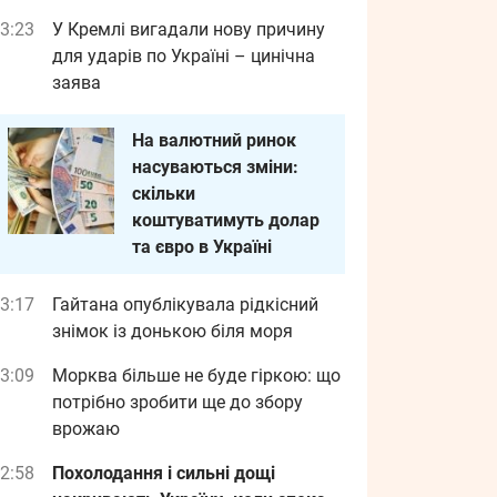
3:23
У Кремлі вигадали нову причину
для ударів по Україні – цинічна
заява
На валютний ринок
насуваються зміни:
скільки
коштуватимуть долар
та євро в Україні
3:17
Гайтана опублікувала рідкісний
знімок із донькою біля моря
3:09
Морква більше не буде гіркою: що
потрібно зробити ще до збору
врожаю
2:58
Похолодання і сильні дощі