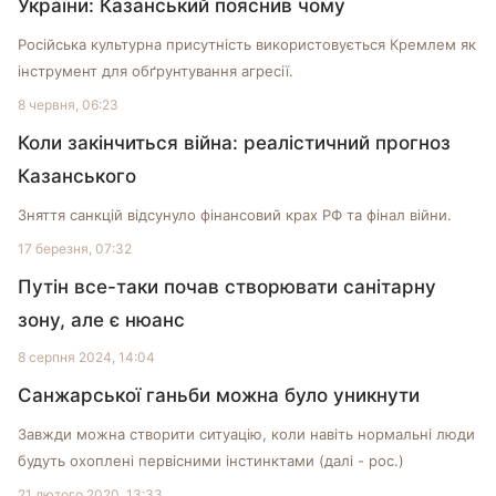
України: Казанський пояснив чому
Російська культурна присутність використовується Кремлем як
інструмент для обґрунтування агресії.
8 червня, 06:23
Коли закінчиться війна: реалістичний прогноз
Казанського
Зняття санкцій відсунуло фінансовий крах РФ та фінал війни.
17 березня, 07:32
Путін все-таки почав створювати санітарну
зону, але є нюанс
8 серпня 2024, 14:04
Санжарської ганьби можна було уникнути
Завжди можна створити ситуацію, коли навіть нормальні люди
будуть охоплені первісними інстинктами (далі - рос.)
21 лютого 2020, 13:33