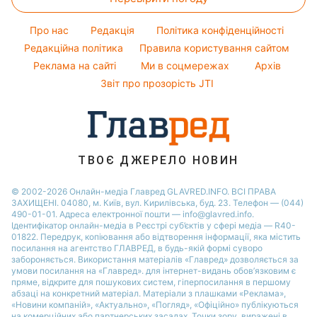
Магнітні бурі
Кімнатні рослини
Олена Зеленська
Курс валют
Погода на сьогодні
Ані Лорак
Про нас
Редакція
Політика конфіденційності
Погода на завтра
Редакційна політика
Правила користування сайтом
Кейт Міддлтон
Реклама на сайті
Ми в соцмережах
Архів
Пилова буря
Алла Пугачова
Звіт про прозорість JTI
ТВОЄ ДЖЕРЕЛО НОВИН
© 2002-2026 Онлайн-медіа Главред GLAVRED.INFO. ВСІ ПРАВА
ЗАХИЩЕНІ. 04080, м. Київ, вул. Кирилівська, буд. 23. Телефон — (044)
490-01-01. Адреса електронної пошти — info@glavred.info.
Ідентифікатор онлайн-медіа в Реєстрі суб’єктів у сфері медіа — R40-
01822.
Передрук, копіювання або відтворення інформації, яка містить
посилання на агентство ГЛАВРЕД, в будь-якій формi суворо
забороняється. Використання матеріалів «Главред» дозволяється за
умови посилання на «Главред». для інтернет-видань обов’язковим є
пряме, відкрите для пошукових систем, гіперпосилання в першому
абзаці на конкретний матеріал. Матеріали з плашками «Реклама»,
«Новини компаній», «Актуально», «Погляд», «Офіційно» публікуються
на комерційних або партнерських засадах. Точки зору, виражені в