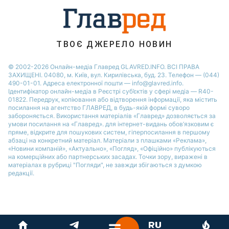
Віталій Козловський
Потап
ТВОЄ ДЖЕРЕЛО НОВИН
© 2002-2026 Онлайн-медіа Главред GLAVRED.INFO. ВСІ ПРАВА
ЗАХИЩЕНІ. 04080, м. Київ, вул. Кирилівська, буд. 23. Телефон — (044)
490-01-01. Адреса електронної пошти — info@glavred.info.
Ідентифікатор онлайн-медіа в Реєстрі суб’єктів у сфері медіа — R40-
01822.
Передрук, копіювання або відтворення інформації, яка містить
посилання на агентство ГЛАВРЕД, в будь-якій формi суворо
забороняється. Використання матеріалів «Главред» дозволяється за
умови посилання на «Главред». для інтернет-видань обов’язковим є
пряме, відкрите для пошукових систем, гіперпосилання в першому
абзаці на конкретний матеріал. Матеріали з плашками «Реклама»,
«Новини компаній», «Актуально», «Погляд», «Офіційно» публікуються
на комерційних або партнерських засадах. Точки зору, виражені в
матеріалах в рубриці "Погляди", не завжди збігаються з думкою
редакції.