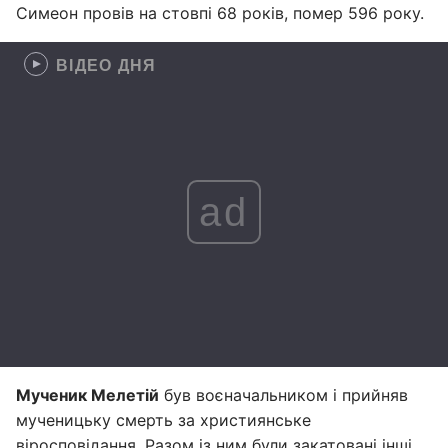
Симеон провів на стовпі 68 років, помер 596 року.
ВІДЕО ДНЯ
ad
Мученик Мелетій
був воєначальником і прийняв
мученицьку смерть за християнське
віросповідання. Разом із ним були закатовані інші