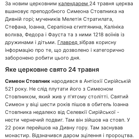
За новим церковним
календарем
24 травня церква
вшановує преподобного Симеона Стовпника на
Дивній горі; мучеників Мелетія Стратилата,
Стефана, Іоанна, Серапіона єгиптянина, Калініка
волхва, Федора і Фауста та з ними 1218 воїнів із
дружинами і дітьми.
Главред
зібрав корисну
інформацію про те, що дозволено і категорично
заборонено робити цього дня.
Яке церковне свято 24 травня
Симеон Стовпник
народився в Антіохії Сирійській
521 року. Не слід плутати його з Симеоном
Стовпником, який жив у п'ятому столітті. Святий
Симеон у віці шести років пішов в обитель Іоанна
Стовпника недалеко від Селевкії Сирійської -
нести чернечий подвиг. Там він зійшов на стовп. У
22 роки перейшов на Дивну гору. Там заснував
монастир. Відзначився даром зцілення і пророцтва.