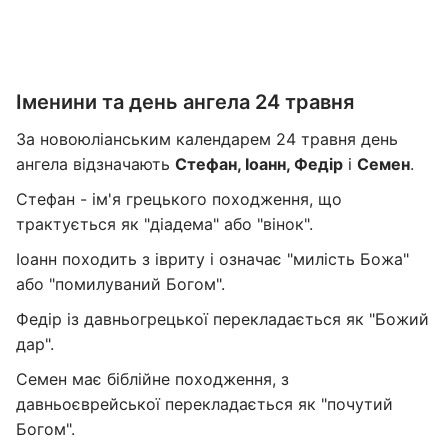
Іменини та день ангела 24 травня
За новоюліанським календарем 24 травня день
ангела відзначають
Стефан, Іоанн, Федір
і
Семен
.
Стефан - ім'я грецького походження, що
трактується як "діадема" або "вінок".
Іоанн походить з івриту і означає "милість Божа"
або "помилуваний Богом".
Федір із давньогрецької перекладається як "Божий
дар".
Семен має біблійне походження, з
давньоєврейської перекладається як "почутий
Богом".