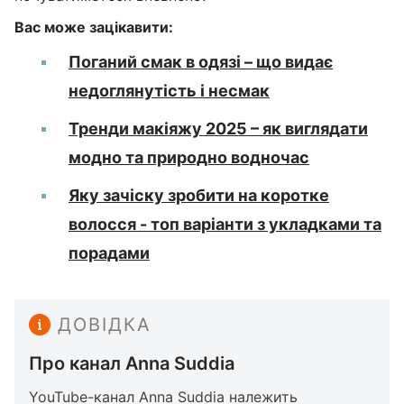
Вас може зацікавити:
Поганий смак в одязі – що видає
недоглянутість і несмак
Тренди макіяжу 2025 – як виглядати
модно та природно водночас
Яку зачіску зробити на коротке
волосся - топ варіанти з укладками та
порадами
ДОВІДКА
Про канал Anna Suddia
​YouTube-канал Anna Suddia належить