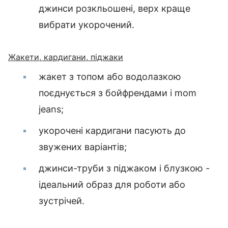
джинси розкльошені, верх краще
вибрати укорочений.
Жакети, кардигани, піджаки
жакет з топом або водолазкою
поєднується з бойфрендами і mom
jeans;
укорочені кардигани пасують до
звужених варіантів;
джинси-труби з піджаком і блузкою -
ідеальний образ для роботи або
зустрічей.