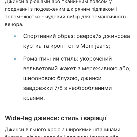
Джинси з рюшами або тканинним поясом у
поєднанні з подовженим шкіряним піджаком і
топом-бюстьє - чудовий вибір для романтичного
вечора.
Спортивний образ: оверсайз джинсова
куртка та кроп-топ з Mom jeans;
Романтичний стиль: укорочений
вельветовий жакет з мереживною або;
шифоновою блузою, джинси
завдовжки 7/8 з необробленими
краями.
Wide-leg джинси: стиль і варіації
Джинси вільного крою з широкими штанинами