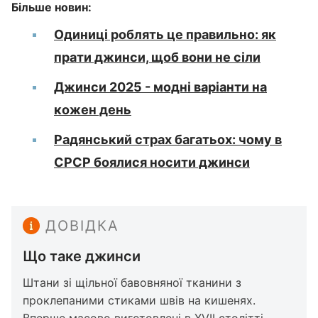
Більше новин:
Одиниці роблять це правильно: як
прати джинси, щоб вони не сіли
Джинси 2025 - модні варіанти на
кожен день
Радянський страх багатьох: чому в
СРСР боялися носити джинси
ДОВІДКА
Що таке джинси
Штани зі щільної бавовняної тканини з
проклепаними стиками швів на кишенях.