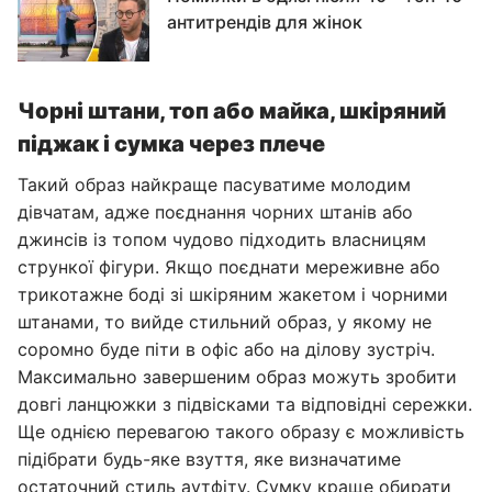
антитрендів для жінок
Чорні штани, топ або майка, шкіряний
піджак і сумка через плече
Такий образ найкраще пасуватиме молодим
дівчатам, адже поєднання чорних штанів або
джинсів із топом чудово підходить власницям
стрункої фігури. Якщо поєднати мереживне або
трикотажне боді зі шкіряним жакетом і чорними
штанами, то вийде стильний образ, у якому не
соромно буде піти в офіс або на ділову зустріч.
Максимально завершеним образ можуть зробити
довгі ланцюжки з підвісками та відповідні сережки.
Ще однією перевагою такого образу є можливість
підібрати будь-яке взуття, яке визначатиме
остаточний стиль аутфіту. Сумку краще обирати