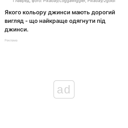
Главред, фото: Pixabay/LoggaWiggler, Pixabay/2goldi
Якого кольору джинси мають дорогий
вигляд - що найкраще одягнути під
джинси.
Реклама
ad