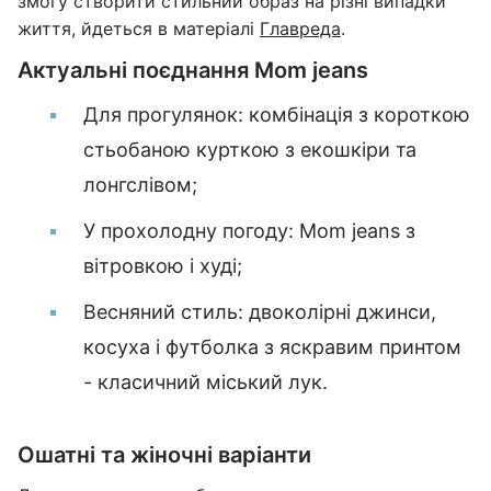
змогу створити стильний образ на різні випадки
життя, йдеться в матеріалі
Главреда
.
Актуальні поєднання Mom jeans
Для прогулянок: комбінація з короткою
стьобаною курткою з екошкіри та
лонгслівом;
У прохолодну погоду: Mom jeans з
вітровкою і худі;
Весняний стиль: двоколірні джинси,
косуха і футболка з яскравим принтом
- класичний міський лук.
Ошатні та жіночні варіанти