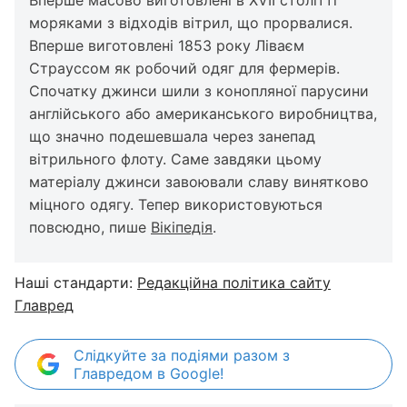
Вперше масово виготовлені в XVII столітті
моряками з відходів вітрил, що прорвалися.
Вперше виготовлені 1853 року Ліваєм
Страуссом як робочий одяг для фермерів.
Спочатку джинси шили з конопляної парусини
англійського або американського виробництва,
що значно подешевшала через занепад
вітрильного флоту. Саме завдяки цьому
матеріалу джинси завоювали славу винятково
міцного одягу. Тепер використовуються
повсюдно, пише
Вікіпедія
.
Наші стандарти:
Редакційна політика сайту
Главред
Слідкуйте за подіями разом з
Главредом в Google!