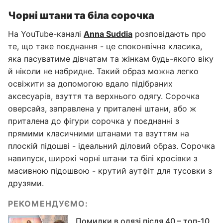
Чорні штани та біла сорочка
На YouTube-каналі
Anna Suddia
розповідають про
те, що таке поєднання - це споконвічна класика,
яка пасуватиме дівчатам та жінкам будь-якого віку
й ніколи не набридне. Такий образ можна легко
освіжити за допомогою вдало підібраних
аксесуарів, взуття та верхнього одягу. Сорочка
оверсайз, заправлена у приталені штани, або ж
приталена до фігури сорочка у поєднанні з
прямими класичними штанами та взуттям на
плоскій підошві - ідеальний діловий образ. Сорочка
навипуск, широкі чорні штани та білі кросівки з
масивною підошвою - крутий аутфіт для тусовки з
друзями.
РЕКОМЕНДУЄМО:
Помилки в одязі після 40 – топ-10