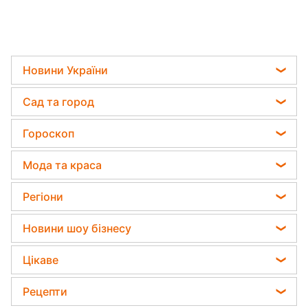
Новини
›
Мода та краса
Читати російською
Чарівна паличка для шкіри - що
таке праймер і як правильно його
використовувати
Руслана Заклінська
25 квітня 2025, 21:26
Підпишіться
на нас в Google