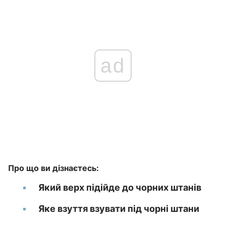
ad
Про що ви дізнаєтесь:
Який верх підійде до чорних штанів
Яке взуття взувати під чорні штани