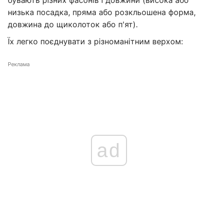
бувають різних фасонів і довжини (висока або
низька посадка, пряма або розкльошена форма,
довжина до щиколоток або п'ят).
Їх легко поєднувати з різноманітним верхом:
Реклама
ad