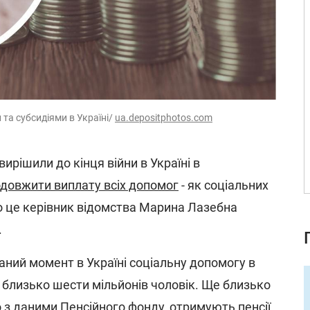
 та субсидіями в Україні/
ua.depositphotos.com
вирішили до кінця війни в Україні в
довжити виплату всіх допомог
- як соціальних
ро це керівник відомства Марина Лазебна
.
аний момент в Україні соціальну допомогу в
 близько шести мільйонів чоловік. Ще близько
но з даними Пенсійного фонду, отримують пенсії.