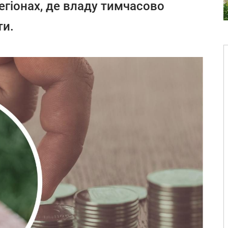
 регіонах, де владу тимчасово
ти.