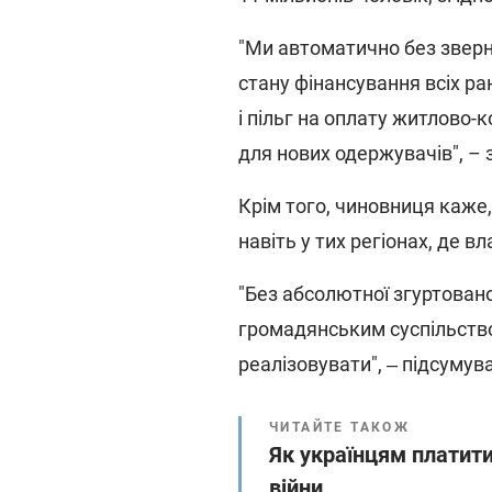
"Ми автоматично без зверн
стану фінансування всіх ра
і пільг на оплату житлово-
для нових одержувачів", –
Крім того, чиновниця каже,
навіть у тих регіонах, де 
"Без абсолютної згуртованос
громадянським суспільство
реалізовувати", ‒ підсумув
ЧИТАЙТЕ ТАКОЖ
Як українцям платити
війни