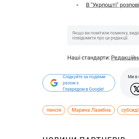
В "Укрпошті" розпові
Якщо ви помітили помилку, виділі
повідомити про це редакції.
Наші стандарти:
Редакційн
Слідкуйте за подіями
Ми в
разом з
Главредом в Google!
пенсія
Марина Лазебна
субсиді