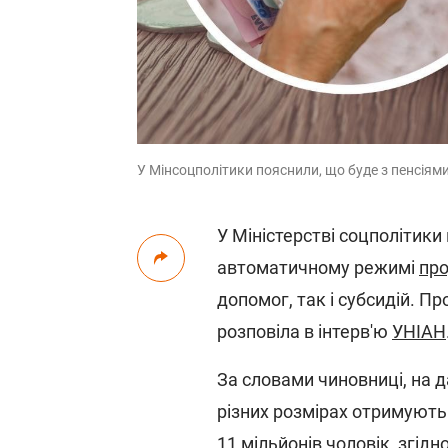
У Мінсоцполітики пояснили, що буде з пенсіями
У Міністерстві соцполітики 
автоматичному режимі
про
допомог, так і субсидій. П
розповіла в інтерв'ю
УНІАН
За словами чиновниці, на д
різних розмірах отримують
11 мільйонів чоловік, згід