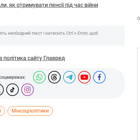
ли, як отримувати пенсії під час війни
0
ть необхідний текст і натисніть Ctrl + Enter, щоб
а політика сайту Главред
 соцмережах:
ї
Мінсоцполітики