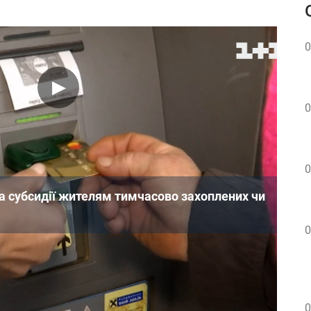
0
0
0
та субсидії жителям тимчасово захоплених чи
0
йному фонді повідомили, що
після досягнення
ачається в разі, навіть якщо людина була
рез активні бойові дії.
0