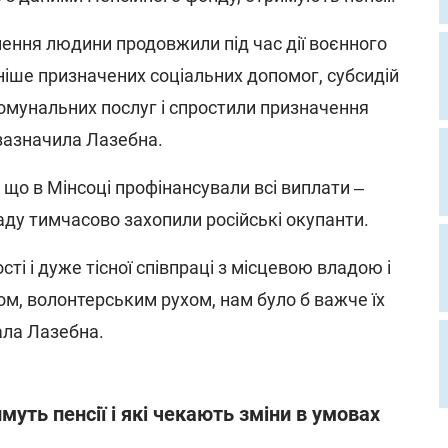
ення людини продовжили під час дії воєнного
ніше призначених соціальних допомог, субсидій
комунальних послуг і спростили призначення
 зазначила Лазебна.
 що в Мінсоці профінансували всі виплати ‒
владу тимчасово захопили російські окупанти.
ті і дуже тісної співпраці з місцевою владою і
м, волонтерським рухом, нам було б важче їх
ала Лазебна.
муть пенсії і які чекають зміни в умовах