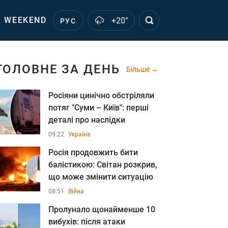
WEEKEND
+20°
РУС
ГОЛОВНЕ ЗА ДЕНЬ
Більше
Росіяни цинічно обстріляли
потяг "Суми – Київ": перші
деталі про наслідки
09:22
Україна
Росія продовжить бити
балістикою: Світан розкрив,
що може змінити ситуацію
08:51
Війна
Пролунало щонайменше 10
вибухів: після атаки