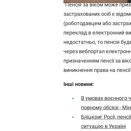
"Пенсія за віком може при
застрахованих осіб є відом
(роботодавцем або застра
переклад в електронний ви
недостатньо, то пенсія бу
через вебпортал електронн
призначенням пенсії за вік
виникнення права на пенсії
Інші новини:
В умовах воєнного ч
повному обсязі - Мі
Бліцкриг Росії, пенс
ситуацію в Україні