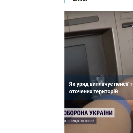
Як уряд виплачує пенсії 
оточених територій
Нагадаємо, раніше в Пенсі
пенсійного віку пенсія
призн
змушена виїхати з країни че