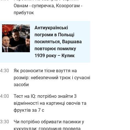
Овнам - суперечка, Козорогам -
прибуток
Антиукраїнські
погроми в Польщі
посиляться, Варшава
повторює помилку
1939 року – Кулик
4:30
Як розносити тісне взуття на
розмір: небезпечний трюк і сучасні
засоби
4:00
Тест на IQ: потрібно знайти 3
відмінності на картинці овочів та
фруктів за 7 с
3:30
Чи потрібно обривати пасинки у
кукурудзи: городниця провела