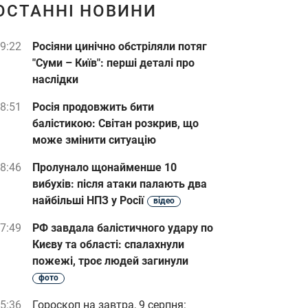
ОСТАННІ НОВИНИ
9:22
Росіяни цинічно обстріляли потяг
"Суми – Київ": перші деталі про
наслідки
8:51
Росія продовжить бити
балістикою: Світан розкрив, що
може змінити ситуацію
8:46
Пролунало щонайменше 10
вибухів: після атаки палають два
найбільші НПЗ у Росії
відео
7:49
РФ завдала балістичного удару по
Києву та області: спалахнули
пожежі, троє людей загинули
фото
5:36
Гороскоп на завтра, 9 серпня: