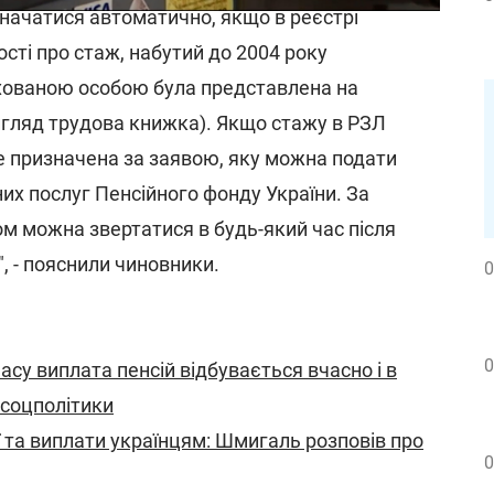
значатися автоматично, якщо в реєстрі
ості про стаж, набутий до 2004 року
хованою особою була представлена на
гляд трудова книжка). Якщо стажу в РЗЛ
де призначена за заявою, яку можна подати
их послуг Пенсійного фонду України. За
ом можна звертатися в будь-який час після
", - пояснили чиновники.
0
0
асу виплата пенсій відбувається вчасно і в
нсоцполітики
ії та виплати українцям: Шмигаль розповів про
0