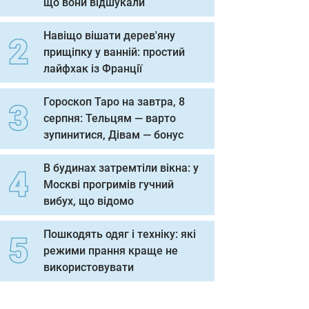
що вони відшукали
Навіщо вішати дерев'яну
прищіпку у ванній: простий
лайфхак із Франції
Гороскоп Таро на завтра, 8
серпня: Тельцям — варто
зупинитися, Дівам — бонус
В будинах затремтіли вікна: у
Москві прогримів гучний
вибух, що відомо
Пошкодять одяг і техніку: які
режими прання краще не
використовувати