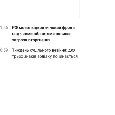
1:56
РФ може відкрити новий фронт:
над якими областями нависла
загроза вторгнення
0:59
Тиждень суцільного везіння: для
трьох знаків зодіаку починається
біла смуга
0:06
"Я не залізний": Усик зробив
несподівану заяву про боксерську
кар'єру
07 серпня, п'ятниця
3:54
Порятунок улюбленця від спеки:
як правильно надати першу