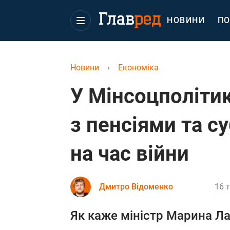
НОВИНИ
ПО
Новини
›
Економіка
У Мінсоцполіти
з пенсіями та с
на час війни
Дмитро Відоменко
16 
Як каже міністр Марина Ла