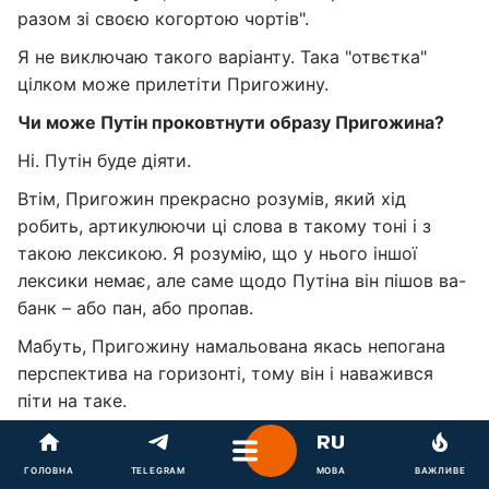
разом зі своєю когортою чортів".
Я не виключаю такого варіанту. Така "отвєтка"
цілком може прилетіти Пригожину.
Чи може Путін проковтнути образу Пригожина?
Ні. Путін буде діяти.
Втім, Пригожин прекрасно розумів, який хід
робить, артикулюючи ці слова в такому тоні і з
такою лексикою. Я розумію, що у нього іншої
лексики немає, але саме щодо Путіна він пішов ва-
банк – або пан, або пропав.
Мабуть, Пригожину намальована якась непогана
перспектива на горизонті, тому він і наважився
піти на таке.
Наскільки російська вертикаль влади міцна
сьогодні? Навіть враховуючи те, як своєрідно і
ГОЛОВНА
TELEGRAM
МОВА
ВАЖЛИВЕ