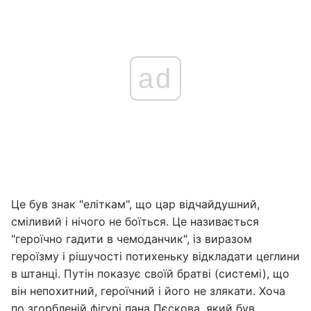
ad
Це був знак "еліткам", що цар відчайдушний,
сміливий і нічого не боїться. Це називається
"героїчно гадити в чемоданчик", із виразом
героїзму і рішучості потихеньку відкладати цеглини
в штанці. Путін показує своїй братві (системі), що
він непохитний, героїчний і його не злякати. Хоча
по згорбленій фігурі пана Пєскова, який був