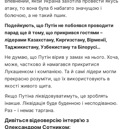
Впевнений, якби Україна захотіла провести якусь
атаку, то вона була б набагато значущою і
болючою, а не такий пшик.
Подейкують, що Путін не побоявся проводити
парад ще й тому, що прикрився гостями –
лідерами Казахстану, Киргизстану, Вірменії,
Таджикистану, Узбекистану та Білорусі…
Не думаю, що Путін вірив у замах на нього. Хоча,
може, частково й намагався прикритися
Лукашенком і компанією. Та й самі лідери могли
прекрасно розуміти, що їх використовують в
якості живого щита.
Якщо Путіна ліквідовуватимуть, це зроблять
інакше. Ліквідація буде буденною і несподіваною.
Раз – і немає таргана.
Дивіться відеоверсію інтерв'ю з
Олександром Сотником: