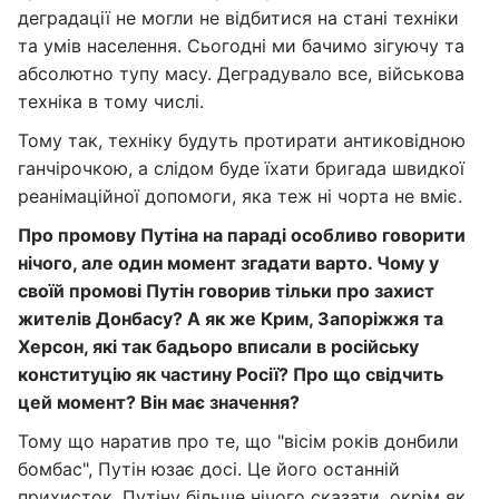
деградації не могли не відбитися на стані техніки
та умів населення. Сьогодні ми бачимо зігуючу та
абсолютно тупу масу. Деградувало все, військова
техніка в тому числі.
Тому так, техніку будуть протирати антиковідною
ганчірочкою, а слідом буде їхати бригада швидкої
реанімаційної допомоги, яка теж ні чорта не вміє.
Про промову Путіна на параді особливо говорити
нічого, але один момент згадати варто. Чому у
своїй промові Путін говорив тільки про захист
жителів Донбасу? А як же Крим, Запоріжжя та
Херсон, які так бадьоро вписали в російську
конституцію як частину Росії? Про що свідчить
цей момент? Він має значення?
Тому що наратив про те, що "вісім років донбили
бомбас", Путін юзає досі. Це його останній
прихисток. Путіну більше нічого сказати, окрім як