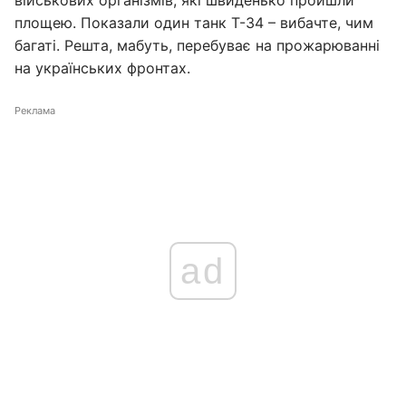
військових організмів, які швиденько пройшли
площею. Показали один танк Т-34 – вибачте, чим
багаті. Решта, мабуть, перебуває на прожарюванні
на українських фронтах.
Реклама
ad