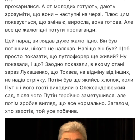
прожарилися. А от молодих готують, дають
зрозуміти, що вони – наступні на черзі. Плюс цим
показується, що зміна є, виросла, вона готова. Але
все це жалюгідні потуги пропаганди.
Цей парад виглядав дуже жалюгідно. Він був
потішним, нікого не налякав. Навіщо він був? Щоб
просто показати, що путлофюрер ще живий? Ну
показали, і що? Заодно показали, в якому стані
зараз Лукашенко, що Токаєв, на відміну від інших,
не надів стрічку. Потім був ще якийсь хлопок, коли
Путін і його гості виходили в Олександрівський
сад, після чого Путін героїчно заметушився, але
потім зробив вигляд, що все нормально. Загалом,
хто захотів, той усе побачив.