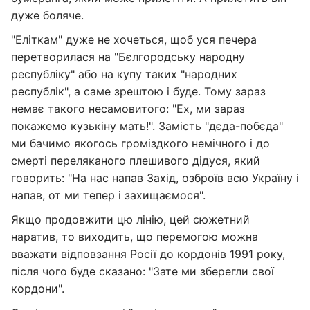
дуже боляче.
"Еліткам" дуже не хочеться, щоб уся печера
перетворилася на "Бєлгородську народну
республіку" або на купу таких "народних
республік", а саме зрештою і буде. Тому зараз
немає такого несамовитого: "Ех, ми зараз
покажемо кузькіну мать!". Замість "дєда-побєда"
ми бачимо якогось громіздкого немічного і до
смерті переляканого плешивого дідуся, який
говорить: "На нас напав Захід, озброїв всю Україну і
напав, от ми тепер і захищаємося".
Якщо продовжити цю лінію, цей сюжетний
наратив, то виходить, що перемогою можна
вважати відповзання Росії до кордонів 1991 року,
після чого буде сказано: "Зате ми зберегли свої
кордони".