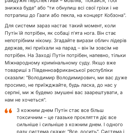
райдужні перспективи – мовляв, "покайся, тобі
знижка буде" або "ти обнулиш всі свої гріхи і не
потрапиш до Гааги або пекла, на концерт Кобзона".
Для системи зараз настає такий момент, коли
Путін їй потрібен, як собаці п'ята нога. Він стає
непотрібним нікому. Згадайте вирази облич лідерів
держав, які приїхали на парад – він їм зовсім не
потрібен. На Заході Путін потрібен, напевно, тільки
Міжнародному кримінальному суду. Якщо вже
товариші з Південноафриканської республіки
сказали: "Володимир Володимирович, ми вас дуже
просимо, не приїжджайте, будь ласка, до нас у
серпні, ми ж будемо змушені вас заарештувати, а
нам не хочеться".
З кожним днем Путін стає все більш
токсичним – це гаазьке прокляття діє все
сильніше і сильніше з кожним днем. І одного
разу система скаже: "Все, досить". Система і