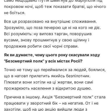
само нещодавно Путін шмигнув до Маріуполя під
покровом ночі, щоб теж показати братві, що нічого
не боїться.
Все це розраховано на внутрішнє споживання.
Зрозуміло, що поза печерою це ні на кого не діє.
Всі розуміють: ну виповз тарган, поворушив
вусами, знову прошмигнув у свою щілину і
продовжив робити свої чорні справи.
Як ви думаєте, чому цього року скасували ходу
"Безсмертний полк" у всіх містах Росії?
Точно не тому що переймалися за людей, боялися,
що в натовп прилетить якийсь безпілотник.
Плювати вони хотіли на ці жертви, вони самі
прожарюють населення з відкритою душею.
Причина в іншому. Акція "Безсмертний полк" стала
працювати у зворотний бік – на негатив. От і не
захотіли, щоб на цю акцію вийшли люди з