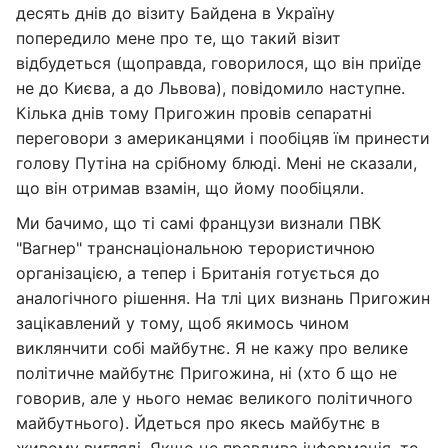
десять днів до візиту Байдена в Україну
попередило мене про те, що такий візит
відбудеться (щоправда, говорилося, що він приїде
не до Києва, а до Львова), повідомило наступне.
Кілька днів тому Пригожин провів сепаратні
переговори з американцями і пообіцяв їм принести
голову Путіна на срібному блюді. Мені не сказали,
що він отримав взамін, що йому пообіцяли.
Ми бачимо, що ті самі французи визнали ПВК
"Вагнер" транснаціональною терористичною
організацією, а тепер і Британія готується до
аналогічного рішення. На тлі цих визнань Пригожин
зацікавлений у тому, щоб якимось чином
виклянчити собі майбутнє. Я не кажу про велике
політичне майбутнє Пригожина, ні (хто б що не
говорив, але у нього немає великого політичного
майбутнього). Йдеться про якесь майбутнє в