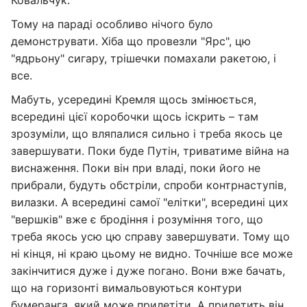
Ковальчук.
Тому на параді особливо нічого було
демонструвати. Хіба що провезли "Ярс", цю
"ядрьону" сигару, трішечки помахали ракетою, і
все.
Мабуть, усередині Кремля щось змінюється,
всередині цієї коробочки щось іскрить – там
зрозуміли, що вляпалися сильно і треба якось це
завершувати. Поки буде Путін, триватиме війна на
виснаження. Поки він при владі, поки його не
прибрали, будуть обстріли, спроби контрнаступів,
вилазки. А всередині самої "елітки", всередині цих
"вершків" вже є бродіння і розуміння того, що
треба якось усю цю справу завершувати. Тому що
ні кінця, ні краю цьому не видно. Точніше все може
закінчитися дуже і дуже погано. Вони вже бачать,
що на горизонті вимальовуються контури
бумеранга, який може прилетіти. А прилетить він