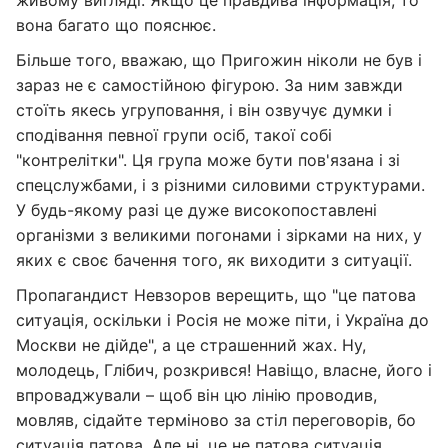
живому вигляді. Якщо це правдива інформація, то
вона багато що пояснює.
Більше того, вважаю, що Пригожин ніколи не був і
зараз не є самостійною фігурою. За ним завжди
стоїть якесь угруповання, і він озвучує думки і
сподівання певної групи осіб, такої собі
"контрелітки". Ця група може бути пов'язана і зі
спецслужбами, і з різними силовими структурами.
У будь-якому разі це дуже високопоставлені
організми з великими погонами і зірками на них, у
яких є своє бачення того, як виходити з ситуації.
Пропагандист Невзоров верещить, що "це патова
ситуація, оскільки і Росія не може піти, і Україна до
Москви не дійде", а це страшенний жах. Ну,
молодець, Глібич, розкрився! Навіщо, власне, його і
впроваджували – щоб він цю лінію проводив,
мовляв, сідайте терміново за стіл переговорів, бо
ситуація патова. Але ні, це не патова ситуація.