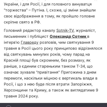
України, і для Росії, і для головного винуватця
"торжества" – Путіна. І, схоже, ці зміни знайшли
своє відображення в тому, як пройшло головне
скріпне свято в РФ.
Головний редактор каналу
Sotnik-TV
, журналіст,
письменник і публіцист
Олександр Сотник
в
інтерв'ю
Главреду
розповів, чим святкування 9
травня в Росії цього року принципово відрізнялося
від святкувань минулих років, чому парад на
Красній площі був скромним, без розмаху, як
раніше, з єдиним стареньким танком Т-34, що
означає зухвале "привітання" Пригожина з днем
перемоги, наскільки міцною є вертикаль влади в
Росії, і що з нею буде після втрати Запоріжжя,
Херсонщини та Криму, а також як виглядатиме 9
травня 2024 року.