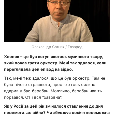
Олександр Сотник / Главред
Хлопок – це був вступ якогось музичного твору,
який почав грати оркестр. Мені так здалося, коли
переглядала цей епізод на відео.
Так, мені теж здалося, що це був оркестр. Там не
було нічого страшного, просто хтось сильно
вдарив у бас-барабан. Можливо, барабан навіть
порвався. От і вся "бавовна".
Як у Росії за цей рік змінилося ставлення до дня
перемоги,
до
війни? Чи збуджує росіян переможна