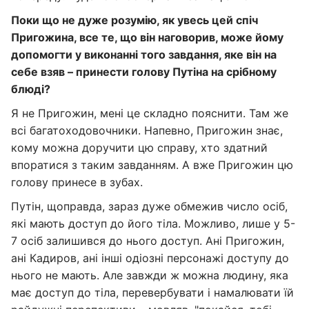
Поки що не дуже розумію, як увесь цей спіч
Пригожина, все те, що він наговорив, може йому
допомогти у виконанні того завдання, яке він на
себе взяв – принести голову Путіна на срібному
блюді?
Я не Пригожин, мені це складно пояснити. Там же
всі багатоходовочники. Напевно, Пригожин знає,
кому можна доручити цю справу, хто здатний
впоратися з таким завданням. А вже Пригожин цю
голову принесе в зубах.
Путін, щоправда, зараз дуже обмежив число осіб,
які мають доступ до його тіла. Можливо, лише у 5-
7 осіб залишився до нього доступ. Ані Пригожин,
ані Кадиров, ані інші одіозні персонажі доступу до
нього не мають. Але завжди ж можна людину, яка
має доступ до тіла, перевербувати і намалювати їй