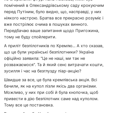
помічений в Олександрівському саду крокуючим
перед Путіним, було видно, що, насправді, у них
ніякого настрою. Братва все прекрасно розуміє і
вже пострілює очима в пошуках винного.
Передбачаю ваше запитання щодо Пригожина,
тому не буду спойлерити.
А приліт безпілотників по Кремлю... А хто сказав,
що це були українські безпілотники? Україна
офіційно заявила: "Це не наші, ми так не
розважаємося". Та й який сенс витрачати кошти,
зусилля і час на безглузду піар-акцію?
Швидше за все, це була кремлівська акція. Всі
бачили, як на купол лізли якісь два організми.
Можливо, у них при собі й була кнопочка, щоб
привести в дію безпілотник саме над куполом.
Тому все це постановка.