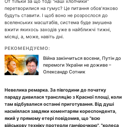
От тільки за що тоді "наші хлопчики"
перетворилися на гумус? Це питання обов'язково
будуть ставити. І щоб воно не розрослося до
вселенських масштабів, система буде змушена
вжити якихось заходів уже в найближчі тижні,
місяці, а, може, навіть дні.
РЕКОМЕНДУЄМО:
Війна закінчиться восени, Путін до
перемоги України не доживе –
Олександр Сотник
Невелика ремарка. За півгодини до початку
параду дивилася трансляцію з Красної площі, коли
там відбувалися останні приготування. Від душі
насміялася завдяки коментарям кореспондента,
який у прямому етері повідомив, що "всю
військову техніку протерли ганчірочкою", "колеса