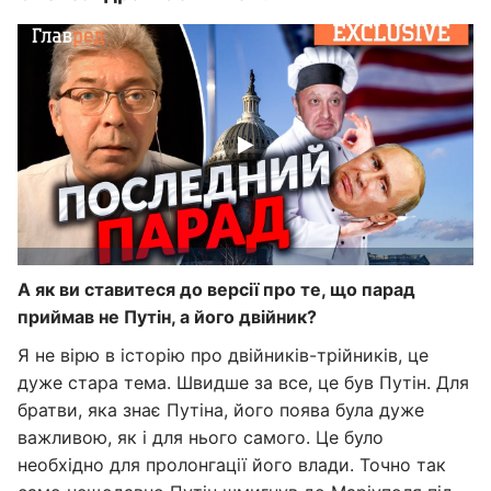
А як ви ставитеся до версії про те, що парад
приймав не Путін, а його двійник?
Я не вірю в історію про двійників-трійників, це
дуже стара тема. Швидше за все, це був Путін. Для
братви, яка знає Путіна, його поява була дуже
важливою, як і для нього самого. Це було
необхідно для пролонгації його влади. Точно так