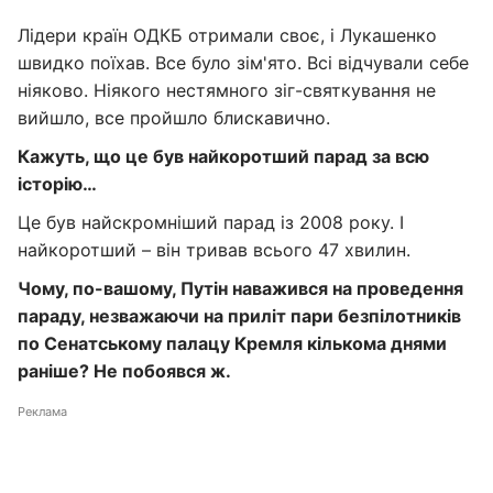
Лідери країн ОДКБ отримали своє, і Лукашенко
швидко поїхав. Все було зім'ято. Всі відчували себе
ніяково. Ніякого нестямного зіг-святкування не
вийшло, все пройшло блискавично.
Кажуть, що це був найкоротший парад за всю
історію…
Це був найскромніший парад із 2008 року. І
найкоротший – він тривав всього 47 хвилин.
Чому, по-вашому, Путін наважився на проведення
параду, незважаючи на приліт пари безпілотників
по Сенатському палацу Кремля кількома днями
раніше? Не побоявся ж.
Реклама