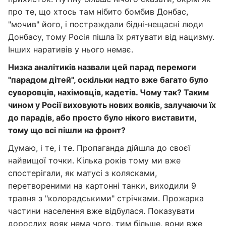
про те, що хтось там нібито бомбив Донбас,
"мочив" його, і постраждали бідні-нещасні люди
Донбасу, тому Росія пішла їх рятувати від нацизму.
Інших наративів у нього немає.
Низка аналітиків назвали цей парад перемоги
"парадом дітей", оскільки надто вже багато було
суворовців, нахімовців, кадетів. Чому так? Таким
чином у Росії виховують нових вояків, залучаючи їх
до парадів, або просто було нікого виставити,
тому що всі пішли на фронт?
Думаю, і те, і те. Пропаганда дійшла до своєї
найвищої точки. Кілька років тому ми вже
спостерігали, як матусі з колясками,
перетвореними на картонні танки, виходили 9
травня з "колорадськими" стрічками. Прожарка
частини населення вже відбулася. Показувати
дорослих вояк нема чого, тим більше, вони вже