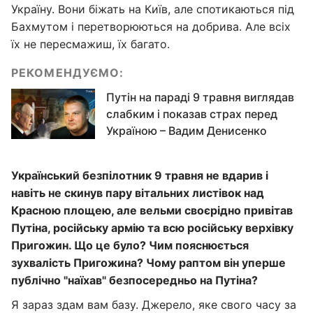
Україну. Вони біжать на Київ, але спотикаються під
Бахмутом і перетворюються на добрива. Але всіх
їх не пересмажиш, їх багато.
РЕКОМЕНДУЄМО:
Путін на параді 9 травня виглядав
слабким і показав страх перед
Україною – Вадим Денисенко
Український безпілотник 9 травня не вдарив і
навіть не скинув пару вітальних листівок над
Красною площею, але вельми своєрідно привітав
Путіна, російську армію та всю російську верхівку
Пригожин. Що це було? Чим пояснюється
зухвалість Пригожина? Чому раптом він уперше
публічно "наїхав" безпосередньо на Путіна?
Я зараз здам вам базу. Джерело, яке свого часу за