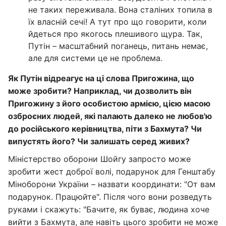
не таких переживала. Вона сталіних топила в
їх власній сечі! А тут про що говорити, коли
йдеться про якогось плешивого щура. Так,
Путін – масштабний поганець, питань немає,
але для системи це не проблема.
Як Путін відреагує на ці слова Пригожина, що
може зробити? Наприклад, чи дозволить він
Пригожину з його особистою армією, цією масою
озброєних людей, які палають далеко не любов'ю
до російського керівництва, піти з Бахмута? Чи
випустять його? Чи залишать серед живих?
Міністерство оборони Шойгу запросто може
зробити жест доброї волі, подарунок для Генштабу
Міноборони України – назвати координати: "От вам
подарунок. Працюйте". Після чого вони розведуть
руками і скажуть: "Бачите, як буває, людина хоче
вийти з Бахмута, але навіть цього зробити не може