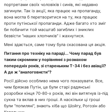
портретами своїх чоловіків і синів, які недавно
загинули. Так із акції, яка працює на пропаганду,
вона могла б перетворитися на ту, яка працює
проти путінської пропаганди. Адже багато хто зміг
би побачити той масштаб загиблих і зниклих
безвісти "наших хлопчиків" і жахнутися.
Мені здається, саме тому була скасована ця акція.
Питання про техніку на параді... Чому парад був
таким скромним у порівнянні з розмахом
попередніх років, зі стареньким Т-34 і без авіації?
А де ж "аналоговнєти"?
Росії дійсно особливо нема чого показувати. Все,
чим брязкав Путін, це були старі радянські
розробки кінця 70-80-х років, які він витягнув із-під
сукна та вклав в них гроші. А наскільки ці гроші
були "попиляні", знають хіба що Шойгу, Рогозін або