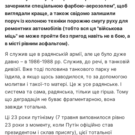
зачорнили спеціальною фарбою-аерозолем", щоб
виглядали краще, а також свідомо залишили
поруч із колоною техніки порожню смугу руху для
ремонтних автомобілів (тобто вся ця "військова
міць" не може пройти без пригод навіть не в бою, а
в місті рівним асфальтом).
Я служив ще в радянській армії, але це було дуже
давно – в 1986-1988 рр. Служив, до речі, в танковій
дивізії. Вже тоді половина танкового парку не
їздила, а якщо щось заводилося, то за допомогою
молитви і такої-то матері. Це ж усе радянське. І
система та сама, радянська, тільки ще гірша. Тому
що деградація не буває фрагментарною, вона
завжди тотальна.
Ці 23 роки путінізму (7 травня виповнилося рівно
23 роки з моменту, коли Путін офіційно став
президентом і склав присягу), цієї тотальної