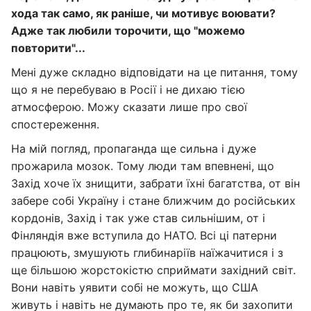
хода так само, як раніше, чи мотивує воювати?
Адже так любили торочити, що "можемо
повторити"...
Мені дуже складно відповідати на це питання, тому
що я не перебуваю в Росії і не дихаю тією
атмосферою. Можу сказати лише про свої
спостереження.
На мій погляд, пропаганда ще сильна і дуже
прожарила мозок. Тому люди там впевнені, що
Захід хоче їх знищити, забрати їхні багатства, от він
забере собі Україну і стане ближчим до російських
кордонів, Захід і так уже став сильнішим, от і
Фінляндія вже вступила до НАТО. Всі ці патерни
працюють, змушують глибинаріїв наїжачитися і з
ще більшою жорстокістю сприймати західний світ.
Вони навіть уявити собі не можуть, що США
живуть і навіть не думають про те, як би захопити