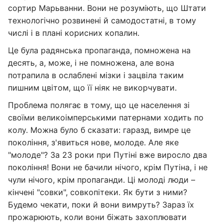
сортир Марьванни. Вони не розуміють, що Штати
технологічно розвинені й самодостатні, в тому
числі і в плані корисних копалин.
Це була радянська пропаганда, помножена на
десять, а, може, і не помножена, але вона
потрапила в ослаблені мізки і зацвіла таким
пишним цвітом, що її ніяк не викорчувати.
Проблема полягає в тому, що це населення зі
своїми великоімперськими патернами ходить по
колу. Можна було б сказати: гаразд, вимре це
покоління, з'явиться нове, молоде. Але яке
"молоде"? За 23 роки при Путіні вже виросло два
покоління! Вони не бачили нічого, крім Путіна, і не
чули нічого, крім пропаганди. Ці молоді люди –
кінчені "совки", совкопітеки. Як бути з ними?
Будемо чекати, поки й вони вимруть? Зараз їх
прожарюють, коли вони біжать захоплювати