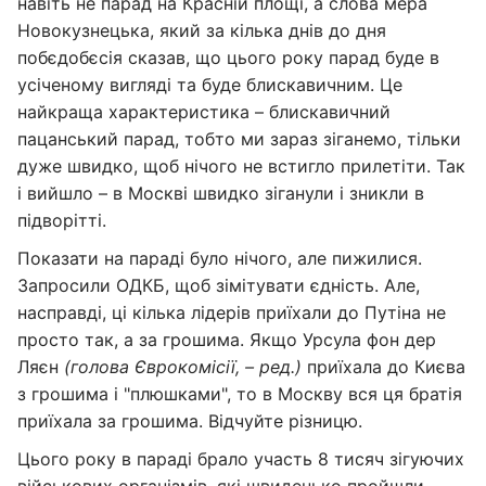
навіть не парад на Красній площі, а слова мера
Новокузнецька, який за кілька днів до дня
побєдобєсія сказав, що цього року парад буде в
усіченому вигляді та буде блискавичним. Це
найкраща характеристика – блискавичний
пацанський парад, тобто ми зараз зіганемо, тільки
дуже швидко, щоб нічого не встигло прилетіти. Так
і вийшло – в Москві швидко зіганули і зникли в
підворітті.
Показати на параді було нічого, але пижилися.
Запросили ОДКБ, щоб зімітувати єдність. Але,
насправді, ці кілька лідерів приїхали до Путіна не
просто так, а за грошима. Якщо Урсула фон дер
Ляєн
(голова Єврокомісії, – ред.)
приїхала до Києва
з грошима і "плюшками", то в Москву вся ця братія
приїхала за грошима. Відчуйте різницю.
Цього року в параді брало участь 8 тисяч зігуючих