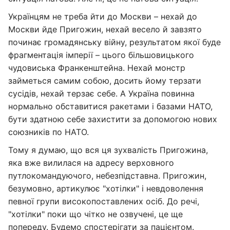
Українцям не треба йти до Москви – нехай до
Москви йде Пригожин, нехай весело й завзято
починає громадянську війну, результатом якої буде
фрагментація імперії – цього більшовицького
чудовиська Франкенштейна. Нехай монстр
займеться самим собою, досить йому терзати
сусідів, нехай терзає себе. А Україна повинна
нормально обставитися ракетами і базами НАТО,
бути здатною себе захистити за допомогою нових
союзників по НАТО.
Тому я думаю, що вся ця зухвалість Пригожина,
яка вже вилилася на адресу верховного
путлокомандуючого, небезпідставна. Пригожин,
безумовно, артикулює "хотілки" і невдоволення
певної групи високопоставлених осіб. До речі,
"хотілки" поки що чітко не озвучені, це ще
попереду. Будемо спостерігати за пацієнтом.