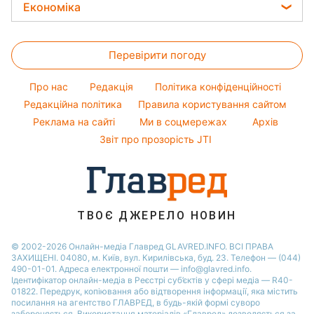
НОВЫЙ УДАР ПО ВОЕННОЙ
КАЗНЕ: ЕС перекрывает...
КРЕМЛЬ ДОБРАЛСЯ ДО
ПЕНСИЙ? России нечем
оплачивать...
ТУСК, ТАК НЕ БУДЕТ!
Зеленский срочно прибыл...
СРОЧНО! Потеря F-16 ВСУ:
пилот выжил, но...