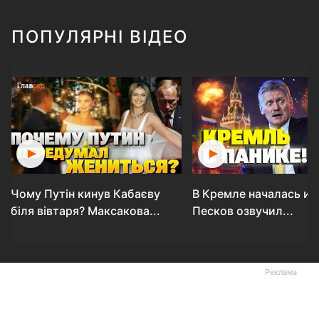
ПОПУЛЯРНІ ВІДЕО
Чому Путін кинув Кабаєву
В Кремле началась ис
біля вівтаря? Максакова...
Песков озвучил...
Реклама