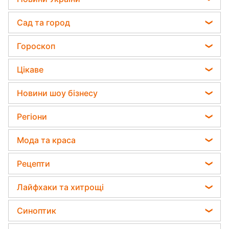
УДАР ПО WILDBERRIES
УНИЧТОЖИЛ ВТБ БАНК! В...
АД в Пензе: склады
WILDBERRIES ВСПЫХНУЛИ...
370 ГЕКТАРОВ И МИЛЛИОНЫ
НА СЧЕТАХ: тайная...
РФ АТАКОВАЛА ПОЛЬШУ!
Ракета прямо по городам...