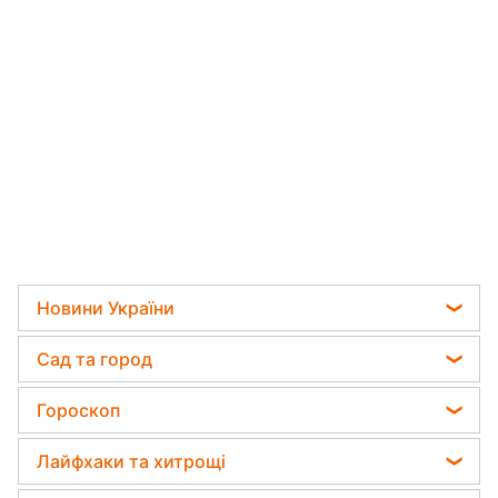
Новини України
Телеграм новини України
Сад та город
Пенсії в Україні
Садівник назвав найефективніший засіб проти
Гороскоп
Мобілізація
бур'янів
Гороскоп на завтра
Політика
Лайфхаки та хитрощі
Яка помилка під час поливу рослин може їх
Гороскоп Таро
вбити
Відключення світла