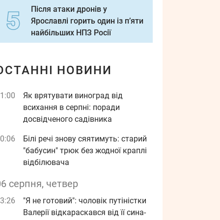
Після атаки дронів у
Ярославлі горить один із п’яти
найбільших НПЗ Росії
ОСТАННІ НОВИНИ
1:00
Як врятувати виноград від
всихання в серпні: поради
досвідченого садівника
0:06
Білі речі знову сяятимуть: старий
"бабусин" трюк без жодної краплі
відбілювача
06 серпня, четвер
3:26
"Я не готовий": чоловік путіністки
Валерії відкараскався від її сина-