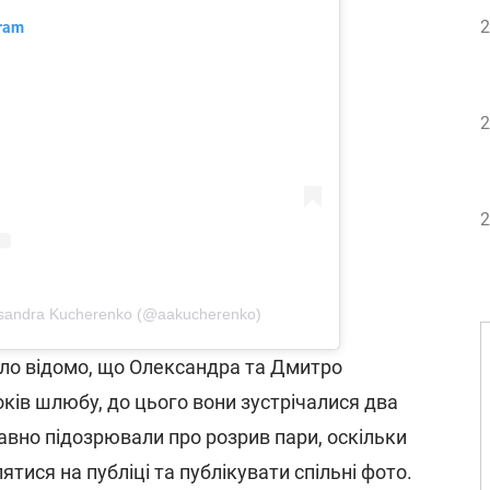
2
gram
2
2
sandra Kucherenko (@aakucherenko)
ло відомо, що Олександра та Дмитро
ків шлюбу, до цього вони зустрічалися два
вно підозрювали про розрив пари, оскільки
ятися на публіці та публікувати спільні фото.