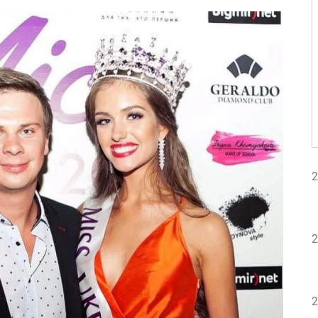
2
2
2