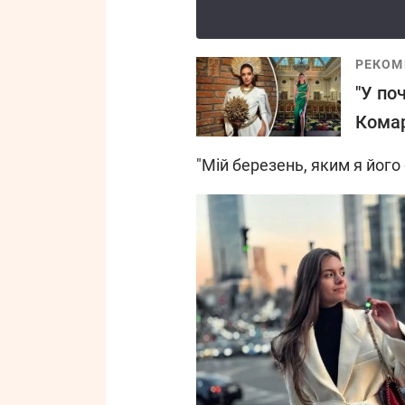
РЕКОМ
"У по
Комар
"Мій березень, яким я його