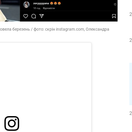
2
вела березень / фото: скрін instagram.com, Олександра
2
2