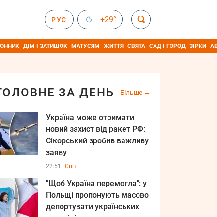
+29°
РУС
ОННИК
ДІМ І ЗАТИШОК
МАТУСЯМ
ЖИТТЯ
СВЯТА
САД І ГОРОД
ЗІРКИ
А
ГОЛОВНЕ ЗА ДЕНЬ
Більше
Україна може отримати
новий захист від ракет РФ:
Сікорський зробив важливу
заяву
22:51
Світ
"Щоб Україна перемогла": у
Польщі пропонують масово
депортувати українських