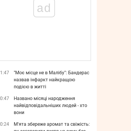
ad
1:47
"Моє місце не в Малібу": Бандерас
назвав інфаркт найкращою
подією в житті
0:47
Названо місяці народження
найвідповідальніших людей - хто
вони
0:24
М'ята збереже аромат та свіжість: