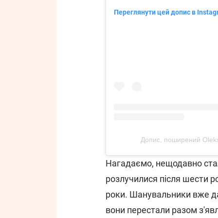
Переглянути цей допис в Insta
Допис, поширений Olek
Нагадаємо, нещодавно ста
розлучилися після шести ро
роки. Шанувальники вже да
вони перестали разом з'явл