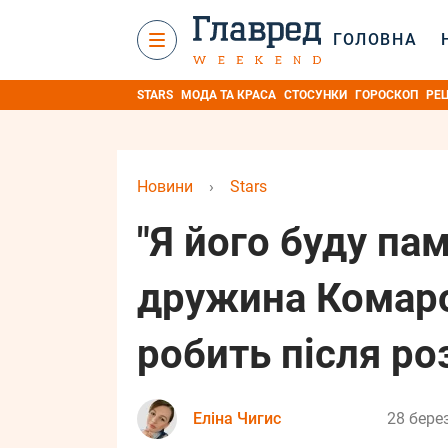
ГОЛОВНА
STARS
МОДА ТА КРАСА
СТОСУНКИ
ГОРОСКОП
РЕ
Новини
›
Stars
"Я його буду па
дружина Комаро
робить після ро
Еліна Чигис
28 берез