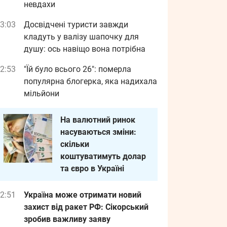
невдахи
3:03
Досвідчені туристи завжди
кладуть у валізу шапочку для
душу: ось навіщо вона потрібна
2:53
"Їй було всього 26": померла
популярна блогерка, яка надихала
мільйони
На валютний ринок
насуваються зміни:
скільки
коштуватимуть долар
та євро в Україні
2:51
Україна може отримати новий
захист від ракет РФ: Сікорський
зробив важливу заяву