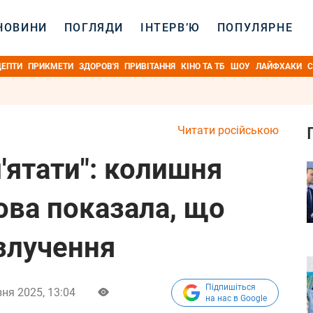
НОВИНИ
ПОГЛЯДИ
ІНТЕРВ’Ю
ПОПУЛЯРНЕ
ЦЕПТИ
ПРИКМЕТИ
ЗДОРОВ'Я
ПРИВІТАННЯ
КІНО ТА ТБ
ШОУ
ЛАЙФХАКИ
С
Читати російською
м'ятати": колишня
ва показала, що
злучення
Підпишіться
ня 2025, 13:04
на нас в Google