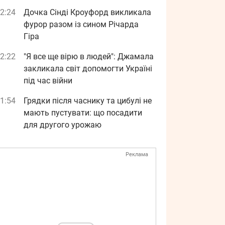
2:24
Дочка Сінді Кроуфорд викликала
фурор разом із сином Річарда
Гіра
2:22
"Я все ще вірю в людей": Джамала
закликала світ допомогти Україні
під час війни
1:54
Грядки після часнику та цибулі не
мають пустувати: що посадити
для другого урожаю
Реклама