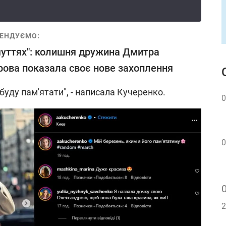
ЕНДУЄМО:
чуттях": колишня дружина Дмитра
ова показала своє нове захоплення
 буду пам'ятати", - написала Кучеренко.
0
0
2