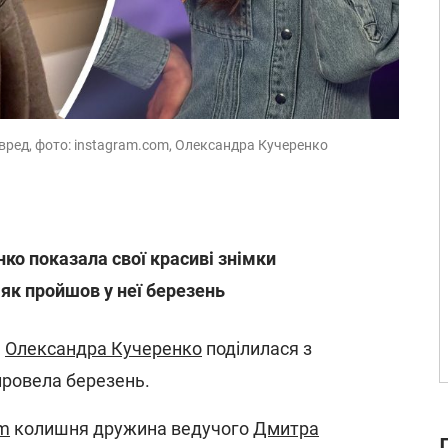
авред, фото: instagram.com, Олександра Кучеренко
ко показала свої красиві знімки
як пройшов у неї березень
ь
Олександра Кучеренко
поділилася з
провела березень.
am
колишня дружина ведучого
Дмитра