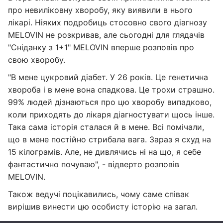
про невиліковну хворобу, яку виявили в нього
лікарі. Ніяких подробиць стосовно свого діагнозу
MELOVIN не розкривав, але сьогодні для глядачів
"Сніданку з 1+1" MELOVIN вперше розповів про
свою хворобу.
"В мене цукровий діабет. У 26 років. Це генетична
хвороба і в мене вона спадкова. Це трохи страшно.
99% людей дізнаються про цю хворобу випадково,
коли приходять до лікаря діагностувати щось інше.
Така сама історія сталася й в мене. Всі помічали,
що в мене постійно стрибала вага. Зараз я схуд на
15 кілограмів. Але, не дивлячись ні на що, я себе
фантастично почуваю", - відверто розповів
MELOVIN.
Також ведучі поцікавились, чому саме співак
вирішив винести цю особисту історію на загал.