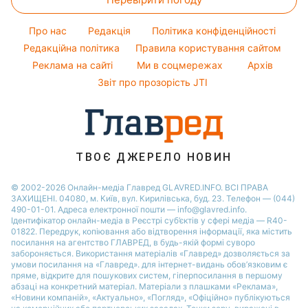
Тести по картинці
Новини Дніпра
Погода на завтра
Потап
Оптичні ілюзії
Новини Черкаси
Про нас
Редакція
Політика конфіденційності
Пилова буря
Софія Ротару
Народні прикмети
Новини Тернополя
Редакційна політика
Правила користування сайтом
Реклама на сайті
Ми в соцмережах
Архів
Усе про шоу-бізнес
Новини Рівного
Звіт про прозорість JTI
Новини Житомира
Новини Запоріжжя
Новини Одеси
ТВОЄ ДЖЕРЕЛО НОВИН
© 2002-2026 Онлайн-медіа Главред GLAVRED.INFO. ВСІ ПРАВА
ЗАХИЩЕНІ. 04080, м. Київ, вул. Кирилівська, буд. 23. Телефон — (044)
490-01-01. Адреса електронної пошти — info@glavred.info.
Ідентифікатор онлайн-медіа в Реєстрі суб’єктів у сфері медіа — R40-
01822.
Передрук, копіювання або відтворення інформації, яка містить
посилання на агентство ГЛАВРЕД, в будь-якій формi суворо
забороняється. Використання матеріалів «Главред» дозволяється за
умови посилання на «Главред». для інтернет-видань обов’язковим є
пряме, відкрите для пошукових систем, гіперпосилання в першому
абзаці на конкретний матеріал. Матеріали з плашками «Реклама»,
«Новини компаній», «Актуально», «Погляд», «Офіційно» публікуються