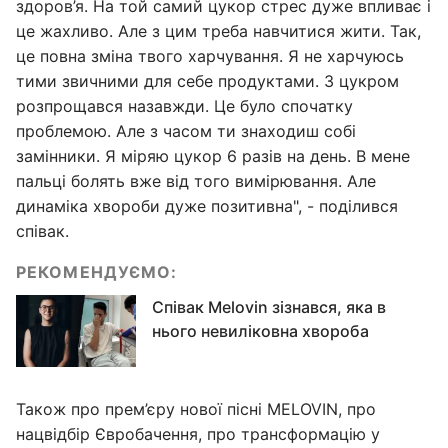
здоров’я. На той самий цукор стрес дуже впливає і
це жахливо. Але з цим треба навчитися жити. Так,
це повна зміна твого харчування. Я не харчуюсь
тими звичними для себе продуктами. З цукром
розпрощався назавжди. Це було спочатку
проблемою. Але з часом ти знаходиш собі
замінники. Я міряю цукор 6 разів на день. В мене
пальці болять вже від того вимірювання. Але
динаміка хвороби дуже позитивна", - поділився
співак.
РЕКОМЕНДУЄМО:
Співак Melovin зізнався, яка в
нього невиліковна хвороба
Також про прем’єру нової пісні MELOVIN, про
нацвідбір Євробачення, про трансформацію у