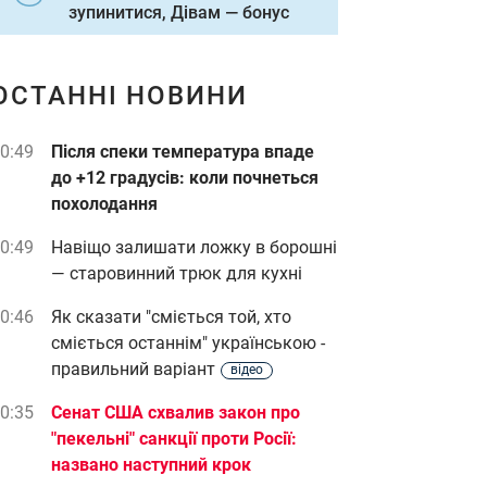
зупинитися, Дівам — бонус
ОСТАННІ НОВИНИ
0:49
Після спеки температура впаде
до +12 градусів: коли почнеться
похолодання
0:49
Навіщо залишати ложку в борошні
— старовинний трюк для кухні
0:46
Як сказати "сміється той, хто
сміється останнім" українською -
правильний варіант
відео
0:35
Сенат США схвалив закон про
"пекельні" санкції проти Росії:
названо наступний крок