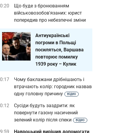
0:20
Що буде з бронюванням
військовозобов'язаних: юрист
попередив про небезпечні зміни
Антиукраїнські
погроми в Польщі
посиляться, Варшава
повторює помилку
1939 року – Кулик
0:17
Чому баклажани дрібнішають і
втрачають колір: городник назвав
одну головну причину
відео
0:12
Сусіди будуть заздрити: як
повернути газону насичений
зелений колір після спеки
відео
9:59
Навроцький вирішив допомогати