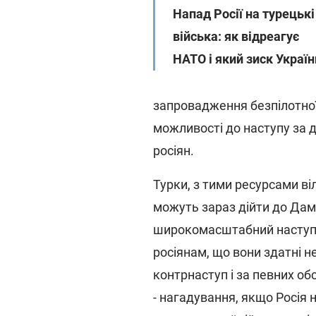
Напад Росії на турецькі
війська: як відреагує
НАТО і який зиск Україн
запровадження безпілотної 
можливості до наступу за
росіян.
Турки, з тими ресурсами віл
можуть зараз дійти до Дама
широкомасштабний наступ.
росіянам, що вони здатні н
контрнаступ і за певних об
- нагадування, якщо Росія 