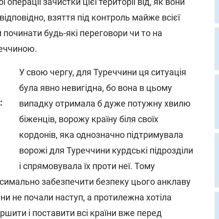
 операції зачистки цієї території від, як вони
 відповідно, взяття під контроль майже всієї
ій починати будь-які переговори чи то на
реччиною.
У свою чергу, для Туреччини ця ситуація
була явно невигідна, бо вона в цьому
:
випадку отримала б дуже потужну хвилю
біженців, ворожу країну біля своїх
кордонів, яка однозначно підтримувала
ворожі для Туреччини курдські підрозділи
і спрямовувала їх проти неї. Тому
симально забезпечити безпеку цього анклаву
іяни не почали наступ, а протилежна хотіла
шити і поставити всі країни вже перед