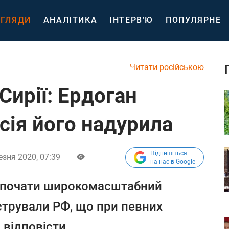
ГЛЯДИ
АНАЛІТИКА
ІНТЕРВ’Ю
ПОПУЛЯРНЕ
Читати російською
Сирії: Ердоган
сія його надурила
Підпишіться
езня 2020, 07:39
на нас в Google
озпочати широкомасштабний
стрували РФ, що при певних
 відповісти.