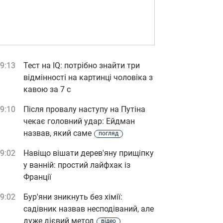
9:13
Тест на IQ: потрібно знайти три
відмінності на картинці чоловіка з
кавою за 7 с
9:10
Після провалу наступу на Путіна
чекає головний удар: Ейдман
назвав, який саме
погляд
9:02
Навіщо вішати дерев'яну прищіпку
у ванній: простий лайфхак із
Франції
9:02
Бур'яни зникнуть без хімії:
садівник назвав несподіваний, але
дуже дієвий метод
відео