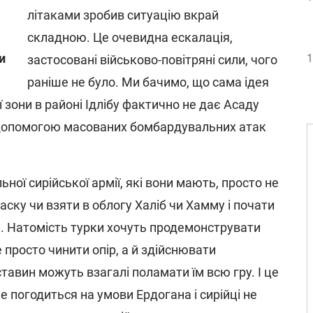
літаками зробив ситуацію вкрай
складною. Це очевидна ескалація,
и
1
застосовані військово-повітряні сили, чого
раніше не було. Ми бачимо, що сама ідея
зони в районі Ідлібу фактично не дає Асаду
 допомогою масованих бомбардувальних атак
ьної сирійської армії, які вони мають, просто не
ску чи взяти в облогу Халіб чи Хамму і почати
 Натомість турки хочуть продемонструвати
е просто чинити опір, а й здійснювати
ставин можуть взагалі поламати їм всю гру. І це
не погодиться на умови Ердогана і сирійці не