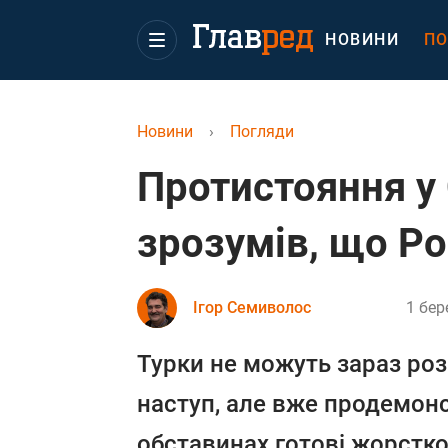
НОВИНИ
ПО
Новини
›
Погляди
Протистояння у 
зрозумів, що Ро
Ігор Семиволос
1 бер
Турки не можуть зараз р
наступ, але вже продемон
обставинах готові жорстко