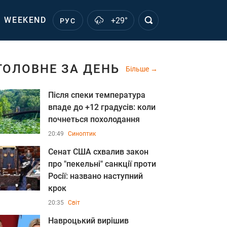
WEEKEND
+29°
РУС
ГОЛОВНЕ ЗА ДЕНЬ
Більше
Після спеки температура
впаде до +12 градусів: коли
почнеться похолодання
20:49
Синоптик
Сенат США схвалив закон
про "пекельні" санкції проти
Росії: названо наступний
крок
20:35
Світ
Навроцький вирішив