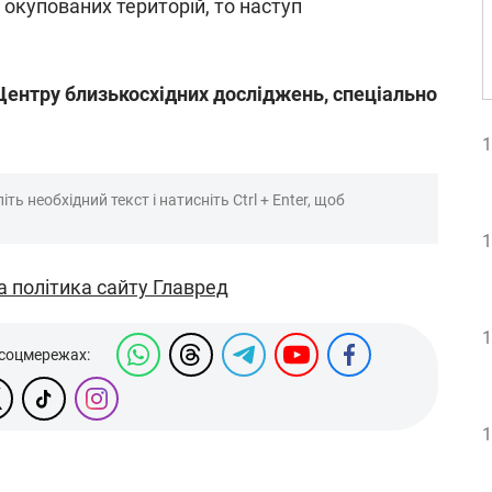
х окупованих територій, то наступ
Центру близькосхідних досліджень, спеціально
1
ть необхідний текст і натисніть Ctrl + Enter, щоб
1
а політика сайту Главред
1
 соцмережах:
1