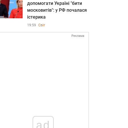
допомогати Україні "бити
московитів": у РФ почалася
істерика
19:59
Світ
Реклама
ad