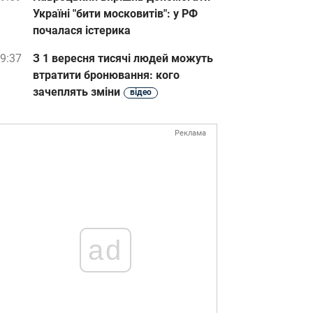
Україні "бити московитів": у РФ
почалася істерика
9:37
З 1 вересня тисячі людей можуть
втратити бронювання: кого
зачеплять зміни
відео
Реклама
ad