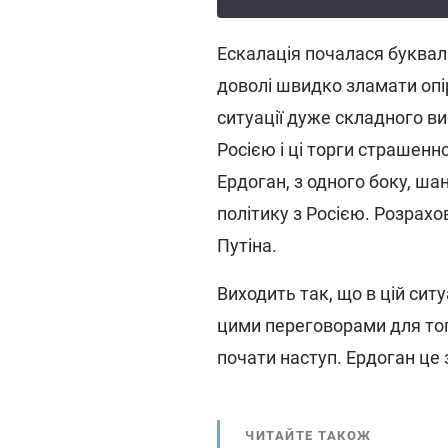
Ескалація почалася букваль
доволі швидко зламати опір 
ситуації дуже складного ви
Росією і ці торги страшенн
Ердоган, з одного боку, ш
політику з Росією. Розрахо
Путіна.
Виходить так, що в цій сит
цими переговорами для тог
почати наступ. Ердоган це з
ЧИТАЙТЕ ТАКОЖ