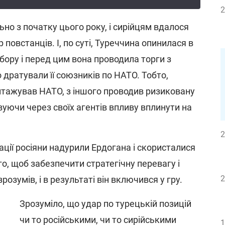
2
но з початку цього року, і сирійцям вдалося
повстанців. І, по суті, Туреччина опинилася в
бору і перед цим вона проводила торги з
о дратували її союзників по НАТО. Тобто,
антажував НАТО, з іншого проводив ризиковану
вуючи через своїх агентів впливу вплинути на
2
уації росіяни надурили Ердогана і скористалися
о, щоб забезпечити стратегічну перевагу і
2
розумів, і в результаті він включився у гру.
Зрозуміло, що удар по турецькій позицій
чи то російськими, чи то сирійськими
1