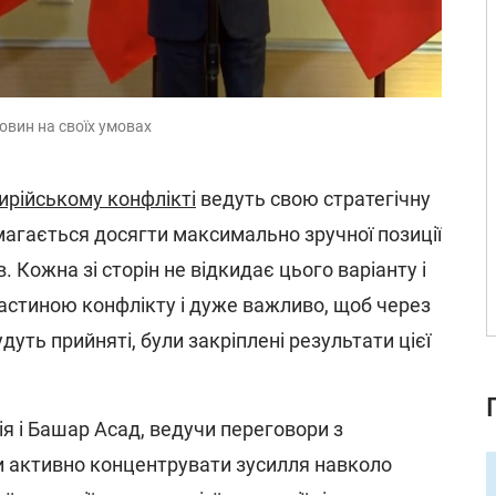
овин на своїх умовах
ирійському конфлікті
ведуть свою стратегічну
намагається досягти максимально зручної позиції
. Кожна зі сторін не відкидає цього варіанту і
частиною конфлікту і дуже важливо, щоб через
удуть прийняті, були закріплені результати цієї
ія і Башар Асад, ведучи переговори з
 активно концентрувати зусилля навколо