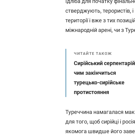
Ідліба для початку фінальної
стверджують, терористів, і
території і вже з тих позиц
міжнародній арені, чи з Ту
ЧИТАЙТЕ ТАКОЖ
Сирійський серпентарій
чим закінчиться
турецько-сирійське
протистояння
Туреччина намагалася мак
для того, щоб сирійці і рос
якомога швидше його завер