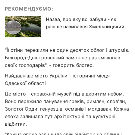
РЕКОМЕНДУЄМО:
Назва, про яку всі забули - як
раніше називався Хмельницький
"Її стіни пережили не один десяток облог і штурмів.
Білгород-Дністровський замок не раз змінював
своїх господарів", - говорить блогер.
Найдавніше місто України - історичні місця
Одеської області
Це місто - справжній музей під відкритим небом.
Воно пережило панування греків, римлян, слов'ян,
Золотої Орди, генуезців, османів і молдаван. Кожна
епоха залишала тут архітектурні та культурні
відбитки.
"Кожна епоха залишила свій відбиток на обличчі