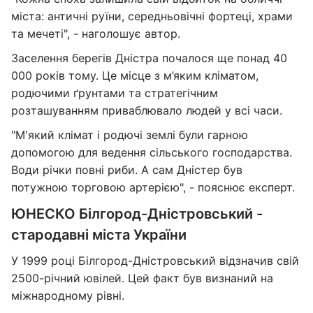
міста: античні руїни, середньовічні фортеці, храми
та мечеті", - наголошує автор.
Заселення берегів Дністра почалося ще понад 40
000 років тому. Це місце з м’яким кліматом,
родючими ґрунтами та стратегічним
розташуванням приваблювало людей у всі часи.
"М'який клімат і родючі землі були гарною
допомогою для ведення сільського господарства.
Води річки повні риби. А сам Дністер був
потужною торговою артерією", - пояснює експерт.
ЮНЕСКО Білгород-Дністровський -
стародавні міста України
У 1999 році Білгород-Дністровський відзначив свій
2500-річний ювілей. Цей факт був визнаний на
міжнародному рівні.