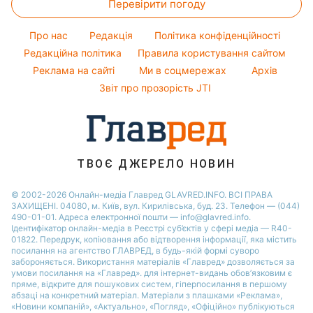
Перевірити погоду
Тести по картинці
Новини моди
Максим Галкін
Новини Полтави
Оптичні ілюзії
Поради від Андре Тана
Настя Каменських
Про нас
Редакція
Політика конфіденційності
Новини Сум
Народні прикмети
Редакційна політика
Правила користування сайтом
Віталій Козловський
Новини Тернополя
Реклама на сайті
Ми в соцмережах
Архів
Усе про шоу-бізнес
Потап
Новини Черкаси
Звіт про прозорість JTI
Новини Житомира
Новини Рівного
Новини Одеси
ТВОЄ ДЖЕРЕЛО НОВИН
Новини Запоріжжя
© 2002-2026 Онлайн-медіа Главред GLAVRED.INFO. ВСІ ПРАВА
ЗАХИЩЕНІ. 04080, м. Київ, вул. Кирилівська, буд. 23. Телефон — (044)
490-01-01. Адреса електронної пошти — info@glavred.info.
Ідентифікатор онлайн-медіа в Реєстрі суб’єктів у сфері медіа — R40-
01822.
Передрук, копіювання або відтворення інформації, яка містить
посилання на агентство ГЛАВРЕД, в будь-якій формi суворо
забороняється. Використання матеріалів «Главред» дозволяється за
умови посилання на «Главред». для інтернет-видань обов’язковим є
пряме, відкрите для пошукових систем, гіперпосилання в першому
абзаці на конкретний матеріал. Матеріали з плашками «Реклама»,
«Новини компаній», «Актуально», «Погляд», «Офіційно» публікуються