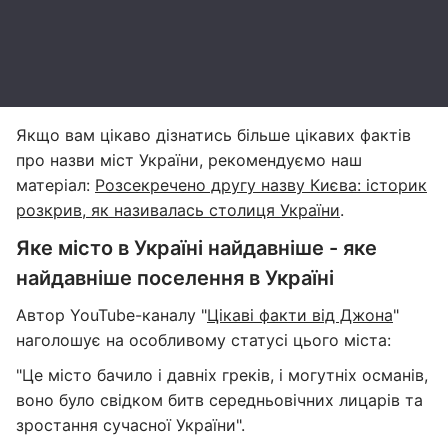
Якщо вам цікаво дізнатись більше цікавих фактів
про назви міст України, рекомендуємо наш
матеріал:
Розсекречено другу назву Києва: історик
розкрив, як називалась столиця України
.
Яке місто в Україні найдавніше - яке
найдавніше поселення в Україні
Автор YouTube-каналу "
Цікаві факти від Джона
"
наголошує на особливому статусі цього міста:
"Це місто бачило і давніх греків, і могутніх османів,
воно було свідком битв середньовічних лицарів та
зростання сучасної України".