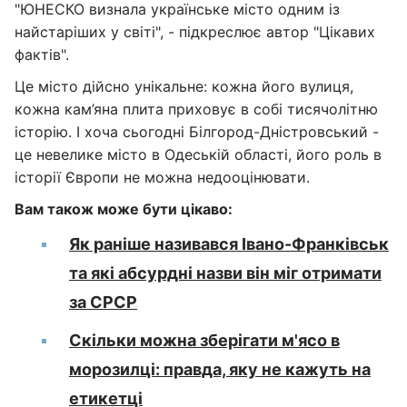
"ЮНЕСКО визнала українське місто одним із
найстаріших у світі", - підкреслює автор "Цікавих
фактів".
Це місто дійсно унікальне: кожна його вулиця,
кожна кам’яна плита приховує в собі тисячолітню
історію. І хоча сьогодні Білгород-Дністровський -
це невелике місто в Одеській області, його роль в
історії Європи не можна недооцінювати.
Вам також може бути цікаво:
Як раніше називався Івано-Франківськ
та які абсурдні назви він міг отримати
за СРСР
Cкільки можна зберігати м'ясо в
морозилці: правда, яку не кажуть на
етикетці