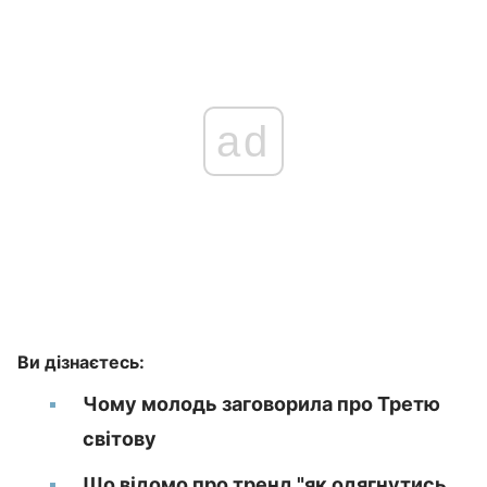
ad
Ви дізнаєтесь:
Чому молодь заговорила про Третю
світову
Що відомо про тренд "як одягнутись