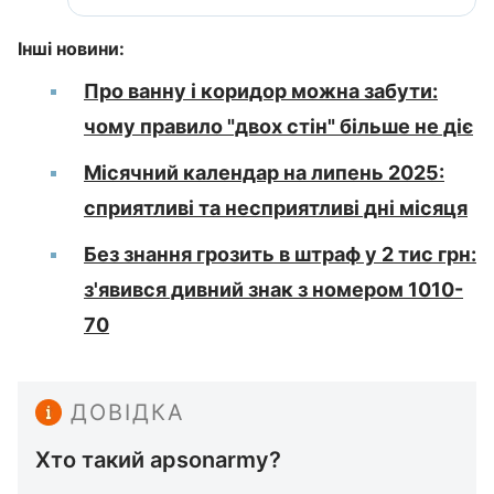
Інші новини:
Про ванну і коридор можна забути:
чому правило "двох стін" більше не діє
Місячний календар на липень 2025:
сприятливі та несприятливі дні місяця
Без знання грозить в штраф у 2 тис грн:
з'явився дивний знак з номером 1010-
70
ДОВІДКА
Хто такий apsonarmy?