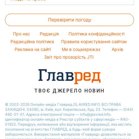
Максим Галкін
Тарифи
Новини Тернополя
Магнітні бурі
Кімнатні рослини
Настя Каменських
Жіночі стрижки
Курс валют
Новини Житомира
Погода на сьогодні
Перевірити погоду
Фарбування волосся
Новини Одеси
Погода на завтра
Гарний манікюр
Про нас
Редакція
Політика конфіденційності
Пилова буря
Модні помилки
Редакційна політика
Правила користування сайтом
Реклама на сайті
Ми в соцмережах
Архів
Новини моди
Звіт про прозорість JTI
Поради від Андре Тана
ТВОЄ ДЖЕРЕЛО НОВИН
© 2002-2026 Онлайн-медіа Главред GLAVRED.INFO. ВСІ ПРАВА
ЗАХИЩЕНІ. 04080, м. Київ, вул. Кирилівська, буд. 23. Телефон — (044)
490-01-01. Адреса електронної пошти — info@glavred.info.
Ідентифікатор онлайн-медіа в Реєстрі суб’єктів у сфері медіа — R40-
01822.
Передрук, копіювання або відтворення інформації, яка містить
посилання на агентство ГЛАВРЕД, в будь-якій формi суворо
забороняється. Використання матеріалів «Главред» дозволяється за