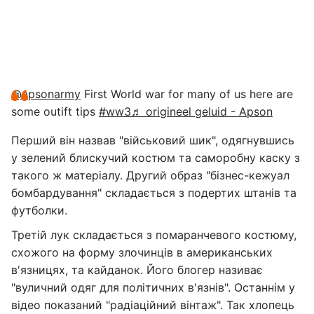
@apsonarmy
First World war for many of us here are
some outift tips
#ww3
♬ origineel geluid - Apson
Перший він назвав "військовий шик", одягнувшись
у зелений блискучий костюм та саморобну каску з
такого ж матеріалу. Другий образ "бізнес-кежуал
бомбардування" складається з подертих штанів та
футболки.
Третій лук складається з помаранчевого костюму,
схожого на форму злочинців в американських
в'язницях, та кайданок. Його блогер називає
"вуличний одяг для політичних в'язнів". Останнім у
відео показаний "радіаційний вінтаж". Так хлопець