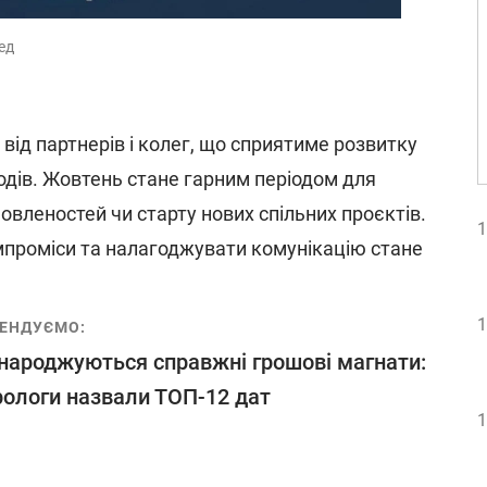
ед
від партнерів і колег, що сприятиме розвитку
одів. Жовтень стане гарним періодом для
овленостей чи старту нових спільних проєктів.
1
мпроміси та налагоджувати комунікацію стане
1
ЕНДУЄМО:
народжуються справжні грошові магнати:
ологи назвали ТОП-12 дат
1