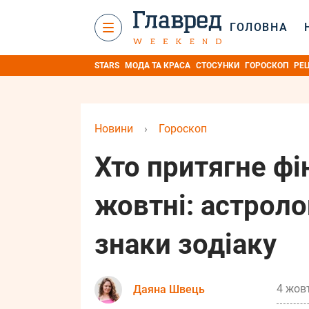
ГОЛОВНА
STARS
МОДА ТА КРАСА
СТОСУНКИ
ГОРОСКОП
РЕ
Новини
›
Гороскоп
Хто притягне фі
жовтні: астроло
знаки зодіаку
4 жовт
Даяна Швець