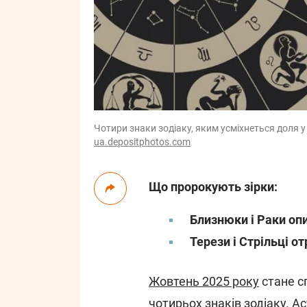
Чотири знаки зодіаку, яким усміхнеться доля у
ua.depositphotos.com
Що пророкують зірки:
Близнюки і Раки опи
Терези і Стрільці 
Жовтень 2025 року
стане с
чотирьох знаків зодіаку. 