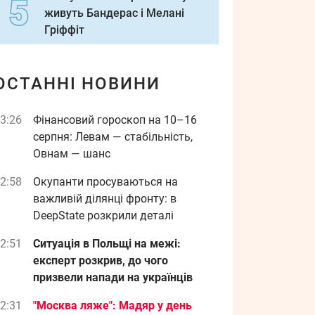
живуть Бандерас і Мелані
Гріффіт
ОСТАННІ НОВИНИ
3:26
Фінансовий гороскоп на 10–16
серпня: Левам — стабільність,
Овнам — шанс
2:58
Окупанти просуваються на
важливій ділянці фронту: в
DeepState розкрили деталі
2:51
Ситуація в Польщі на межі:
експерт розкрив, до чого
призвели напади на українців
2:31
"Москва ляже": Мадяр у день