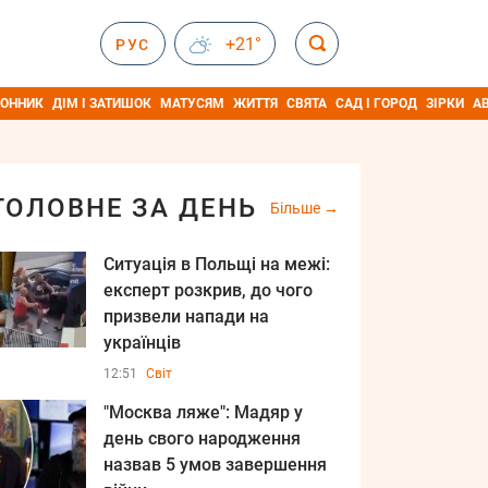
+21°
РУС
ОННИК
ДІМ І ЗАТИШОК
МАТУСЯМ
ЖИТТЯ
СВЯТА
САД І ГОРОД
ЗІРКИ
А
ГОЛОВНЕ ЗА ДЕНЬ
Більше
Ситуація в Польщі на межі:
експерт розкрив, до чого
призвели напади на
українців
12:51
Світ
"Москва ляже": Мадяр у
день свого народження
назвав 5 умов завершення