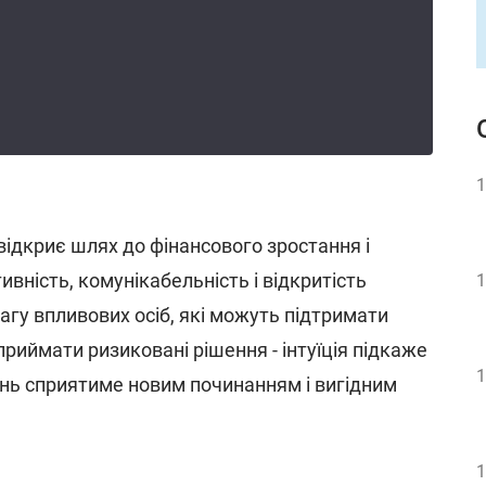
1
відкриє шлях до фінансового зростання і
тивність, комунікабельність і відкритість
1
гу впливових осіб, які можуть підтримати
 приймати ризиковані рішення - інтуїція підкаже
1
нь сприятиме новим починанням і вигідним
1