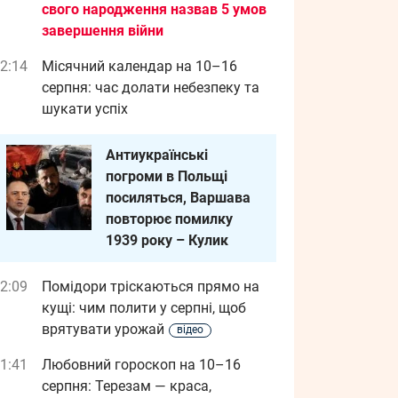
свого народження назвав 5 умов
завершення війни
2:14
Місячний календар на 10–16
серпня: час долати небезпеку та
шукати успіх
Антиукраїнські
погроми в Польщі
посиляться, Варшава
повторює помилку
1939 року – Кулик
2:09
Помідори тріскаються прямо на
кущі: чим полити у серпні, щоб
врятувати урожай
відео
1:41
Любовний гороскоп на 10–16
серпня: Терезам — краса,