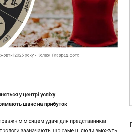
 жовтні 2025 року / Колаж: Главред, фото
няться у центрі успіху
отримають шанс на прибуток
правжнім місяцем удачі для представників
Астрологи зазначають, що саме ці люди зможуть