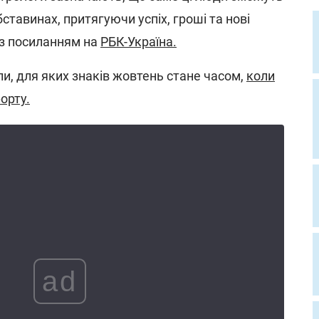
ставинах, притягуючи успіх, гроші та нові
з посиланням на
РБК-Україна.
и, для яких знаків жовтень стане часом,
коли
орту.
ad