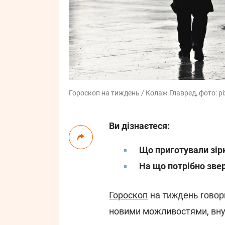
Гороскоп на тиждень / Колаж Главред, фото: p
Ви дізнаєтеся:
Що приготували зір
На що потрібно зве
Гороскоп
на тиждень говор
новими можливостями, вну