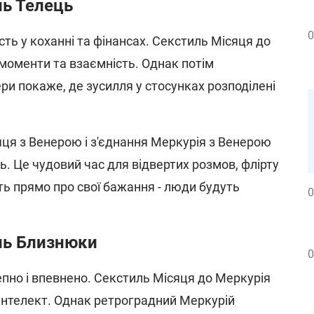
нь Телець
0
ть у коханні та фінансах. Секстиль Місяця до
моменти та взаємність. Однак потім
ри покаже, де зусилля у стосунках розподілені
яця з Венерою і з'єднання Меркурія з Венерою
. Це чудовий час для відвертих розмов, флірту
іть прямо про свої бажання - люди будуть
0
нь Близнюки
0
пно і впевнено. Секстиль Місяця до Меркурія
інтелект. Однак ретроградний Меркурій