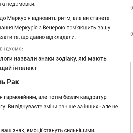
 та недомовки.
0
до Меркурія відновить ритм, але ви станете
днання Меркурія з Венерою пом'якшить вашу
0
азати те, що давно відкладали.
ЕНДУЄМО:
логи назвали знаки зодіаку, які мають
щий інтелект
нь Рак
 гармонійним, але потім безліч квадратур
. Ви відчуваєте зміни раніше за інших - але не
 ваш знак, емоції стануть сильнішими.