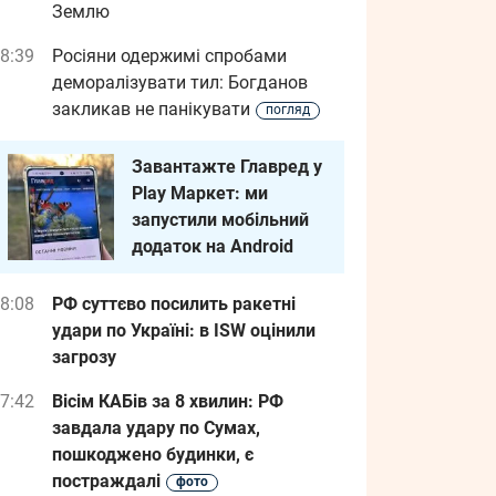
Землю
8:39
Росіяни одержимі спробами
деморалізувати тил: Богданов
закликав не панікувати
погляд
Завантажте Главред у
Play Маркет: ми
запустили мобільний
додаток на Android
8:08
РФ суттєво посилить ракетні
удари по Україні: в ISW оцінили
загрозу
7:42
Вісім КАБів за 8 хвилин: РФ
завдала удару по Сумах,
пошкоджено будинки, є
постраждалі
фото