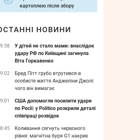
картоплею після збору
ОСТАННІ НОВИНИ
9:38
У дітей не стало мами: внаслідок
удару РФ по Київщині загинула
Віта Горкавенко
9:02
Бред Пітт грубо втрутився в
особисте життя Анджеліни Джолі:
чого він вимагає
9:01
США допомогли посилити удари
по Росії: у Politico розкрили деталі
співпраці розвідок
8:45
Коливання сягнуть червоного
рівня: магнітна буря G1 накриє