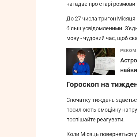
нагадає про старі розмови
До 27 числа тригон Місяця 
більш усвідомленими. З'є
мову - чудовий час, щоб ск
РЕКОМ
Астро
найви
Гороскоп на тижде
Спочатку тиждень здається
посилюють емоційну напругу
поспішайте реагувати.
Коли Місяць повернеться у