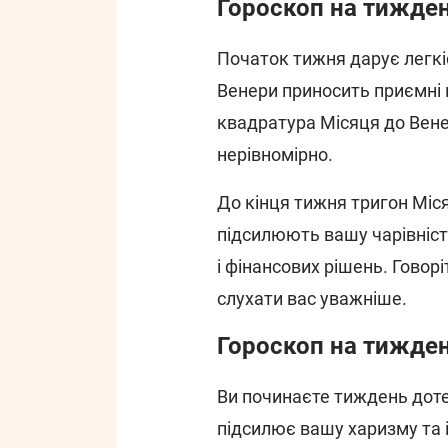
Гороскоп на тижде
Початок тижня дарує легкіс
Венери приносить приємні 
квадратура Місяця до Вене
нерівномірно.
До кінця тижня тригон Міс
підсилюють вашу чарівність
і фінансових рішень. Говор
слухати вас уважніше.
Гороскоп на тижде
Ви починаєте тиждень доте
підсилює вашу харизму та 