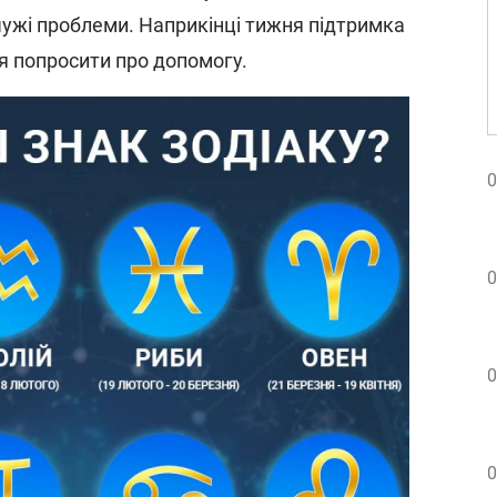
чужі проблеми. Наприкінці тижня підтримка
ся попросити про допомогу.
0
0
0
0