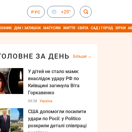
+29°
РУС
ОННИК
ДІМ І ЗАТИШОК
МАТУСЯМ
ЖИТТЯ
СВЯТА
САД І ГОРОД
ЗІРКИ
А
ГОЛОВНЕ ЗА ДЕНЬ
Більше
У дітей не стало мами:
внаслідок удару РФ по
Київщині загинула Віта
Горкавенко
09:38
Україна
США допомогли посилити
удари по Росії: у Politico
розкрили деталі співпраці