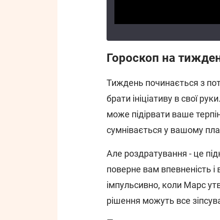
Гороскоп на тижде
Тиждень починається з поту
брати ініціативу в свої ру
може підірвати ваше терпін
сумнівається у вашому плані
Але роздратування - це пі
поверне вам впевненість і в
імпульсивно, коли Марс ут
рішення можуть все зіпсува