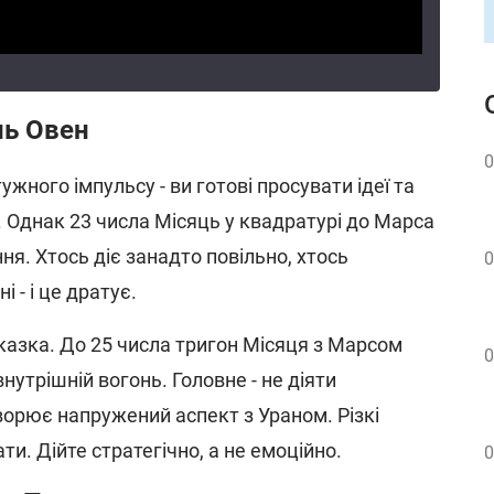
нь Овен
0
жного імпульсу - ви готові просувати ідеї та
ки. Однак 23 числа Місяць у квадратурі до Марса
ня. Хтось діє занадто повільно, хтось
0
 - і це дратує.
дказка. До 25 числа тригон Місяця з Марсом
0
нутрішній вогонь. Головне - не діяти
ворює напружений аспект з Ураном. Різкі
ти. Дійте стратегічно, а не емоційно.
0