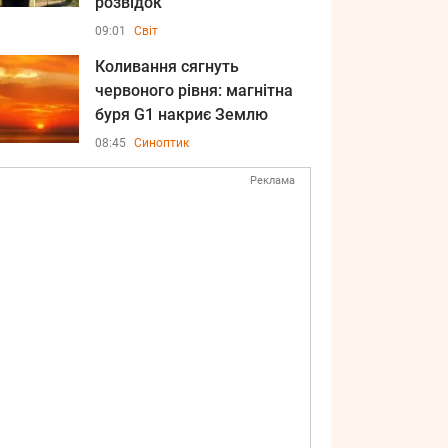
розвідок
09:01
Світ
Коливання сягнуть
червоного рівня: магнітна
буря G1 накриє Землю
08:45
Синоптик
Реклама