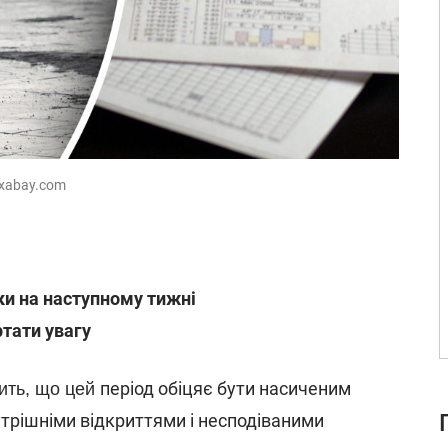
ixabay.com
ки на наступному тижні
ртати увагу
період обіцяє бути насиченим
ить, що цей
трішніми відкриттями і несподіваними