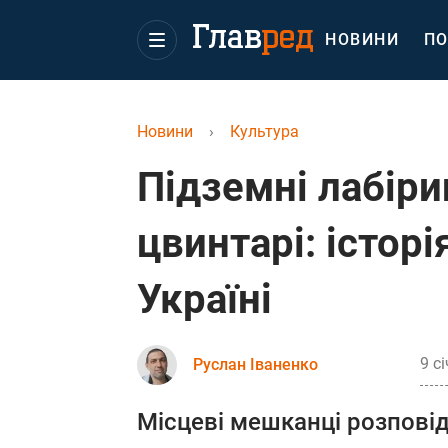
НОВИНИ
ПО
Новини
›
Культура
Підземні лабіри
цвинтарі: історі
Україні
9 с
Руслан Іваненко
Місцеві мешканці розпові