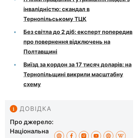
інвалідністю: скандал в
Тернопільському ТЦК
Без світла до 2 діб: експерт попередив
про повернення відключень на
Полтавщині
Виїзд за кордон за 17 тисяч доларів: на
Тернопільщині викрили масштабну
схему
ДОВІДКА
Про джерело:
Національна