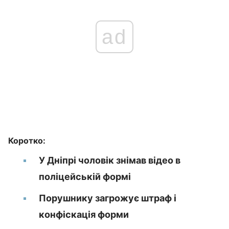
ad
Коротко:
У Дніпрі чоловік знімав відео в
поліцейській формі
Порушнику загрожує штраф і
конфіскація форми