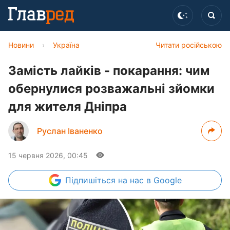
Новини
›
Україна
Читати російською
Замість лайків - покарання: чим
обернулися розважальні зйомки
для жителя Дніпра
Руслан Іваненко
15 червня 2026, 00:45
Підпишіться
на нас в Google