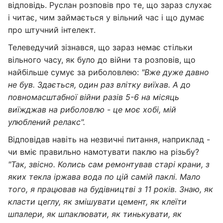
відповідь. Руслан розповів про те, що зараз слухає
і читає, чим займається у вільний час і що думає
про штучний інтелект.
Телеведучий зізнався, що зараз немає стільки
вільного часу, як було до війни та розповів, що
найбільше сумує за риболовлею:
"Вже дуже давно
не був. Здається, один раз влітку виїхав. А до
повномасштабної війни разів 5-6 на місяць
виїжджав на риболовлю - це моє хобі, мій
улюблений релакс".
Відповідав навіть на незвичні питання, наприклад -
чи вміє правильно намотувати паклю на різьбу?
"Так, звісно. Колись сам ремонтував старі крани, з
яких текла іржава вода по цій самій паклі. Мало
того, я працював на будівництві з 11 років. Знаю, як
класти цеглу, як змішувати цемент, як клеїти
шпалери, як шпаклювати, як тинькувати, як