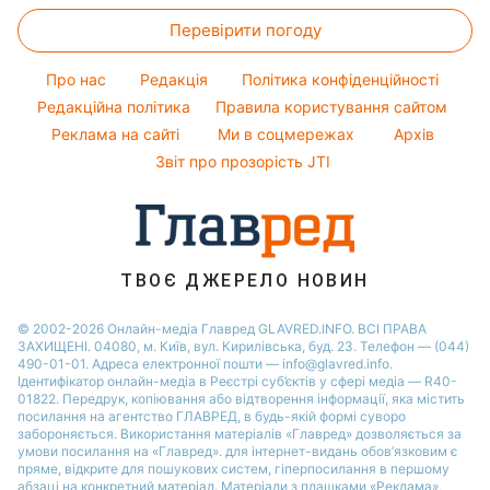
Прості страви
Тарифи
Максим Галкін
Перевірити погоду
Новини Львова
Легкі десерти
Курс валют
Настя Каменських
Новини Полтави
Напої
Про нас
Редакція
Політика конфіденційності
Віталій Козловський
Новини Дніпра
Редакційна політика
Правила користування сайтом
Реклама на сайті
Ми в соцмережах
Архів
Новини Сум
Звіт про прозорість JTI
Новини Тернополя
Новини Черкаси
Новини Житомира
Новини Рівного
ТВОЄ ДЖЕРЕЛО НОВИН
Новини Одеси
© 2002-2026 Онлайн-медіа Главред GLAVRED.INFO. ВСІ ПРАВА
ЗАХИЩЕНІ. 04080, м. Київ, вул. Кирилівська, буд. 23. Телефон — (044)
Новини Запоріжжя
490-01-01. Адреса електронної пошти — info@glavred.info.
Ідентифікатор онлайн-медіа в Реєстрі суб’єктів у сфері медіа — R40-
01822.
Передрук, копіювання або відтворення інформації, яка містить
посилання на агентство ГЛАВРЕД, в будь-якій формi суворо
забороняється. Використання матеріалів «Главред» дозволяється за
умови посилання на «Главред». для інтернет-видань обов’язковим є
пряме, відкрите для пошукових систем, гіперпосилання в першому
абзаці на конкретний матеріал. Матеріали з плашками «Реклама»,