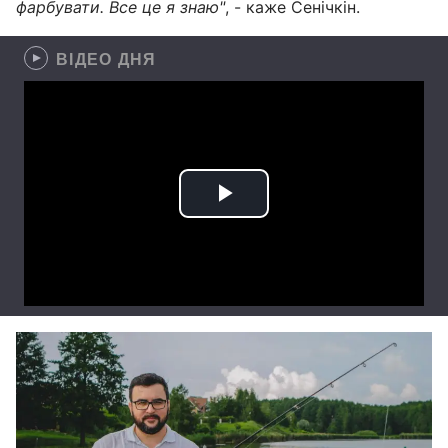
фарбувати. Все це я знаю"
, - каже Сенічкін.
ВІДЕО ДНЯ