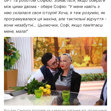
GPT та роботом Софією. Зізнається, якщо обирати
між цими двома - обере Софію:
"У мене навіть з
нею склалася своя історія! Хоча, я теж розумію, як
програмувалася ця махіна, але тактильні відчуття -
вони незабутні… Цьомочки, Софі, якщо пам’ятаєш
мене, мала!"
Руслан Сенічкін відповів на каверзні питання від підписників