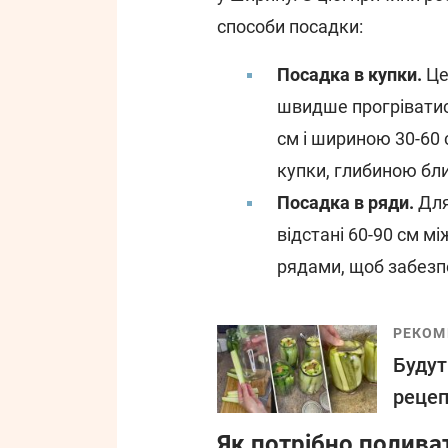
способи посадки:
Посадка в купки.
Це
швидше прогріватис
см і шириною 30-60 
купки, глибиною бли
Посадка в ряди.
Для
відстані 60-90 см м
рядами, щоб забезп
РЕКОМ
Будут
рецеп
Як потрібно полива