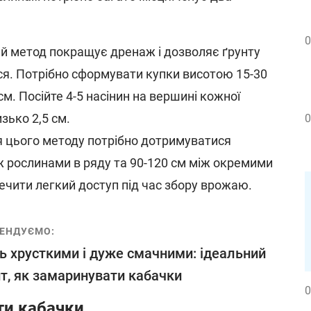
0
й метод покращує дренаж і дозволяє ґрунту
я. Потрібно сформувати купки висотою 15-30
см. Посійте 4-5 насінин на вершині кожної
зько 2,5 см.
0
 цього методу потрібно дотримуватися
іж рослинами в ряду та 90-120 см між окремими
ечити легкий доступ під час збору врожаю.
ЕНДУЄМО:
ь хрусткими і дуже смачними: ідеальний
т, як замаринувати кабачки
0
ти кабачки