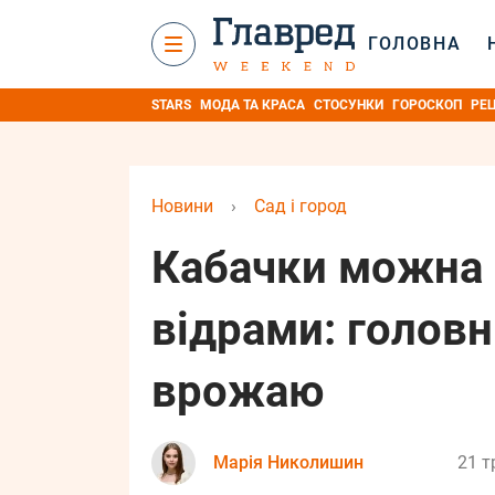
ГОЛОВНА
STARS
МОДА ТА КРАСА
СТОСУНКИ
ГОРОСКОП
РЕ
Новини
›
Сад і город
Кабачки можна 
відрами: головн
врожаю
Марія Николишин
21 т