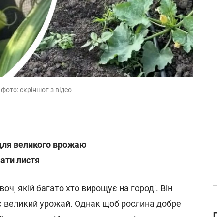
фото: скріншот з відео
для великого врожаю
зати листя
оч, якій багато хто вирощує на городі. Він
є великий урожай. Однак щоб рослина добре