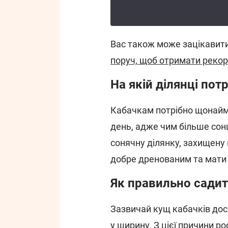
Вас також може зацікавити
поруч, щоб отримати реко
На якій ділянці пот
Кабачкам потрібно щонайме
день, адже чим більше сон
сонячну ділянку, захищену 
добре дренованим та мати 
Як правильно садит
Зазвичай кущ кабачків дося
у ширину. З цієї причини р