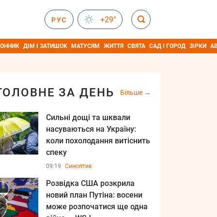
+29°
РУС
ОННИК
ДІМ І ЗАТИШОК
МАТУСЯМ
ЖИТТЯ
СВЯТА
САД І ГОРОД
ЗІРКИ
А
ГОЛОВНЕ ЗА ДЕНЬ
Більше
Сильні дощі та шквали
насуваються на Україну:
коли похолодання витіснить
спеку
09:19
Синоптик
Розвідка США розкрила
новий план Путіна: восени
може розпочатися ще одна