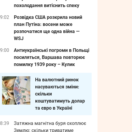
похолодання витіснить спеку
9:02
Розвідка США розкрила новий
план Путіна: восени може
розпочатися ще одна війна —
WSJ
9:00
Антиукраїнські погроми в Польщі
посиляться, Варшава повторює
помилку 1939 року – Кулик
На валютний ринок
насуваються зміни:
скільки
коштуватимуть долар
та євро в Україні
8:39
Затяжна магнітна буря охоплює
Землю: скільки триватиме