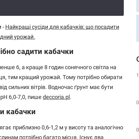
 -
Найкращі сусіди для кабачків: що посадити
рдний урожай.
рібно садити кабачки
нше 6, а краще 8 годин сонячного світла на
1
ця, тим кращий урожай. Тому потрібно обирати
від сильних вітрів. Водночас ґрунт має бути
pH 6,0-7,0, пише
deccoria.pl
.
0
и кабачки
гає приблизно 0,6-1,2 м у висоту та аналогічно
0
ослинам потрібно багато місця. Існує два