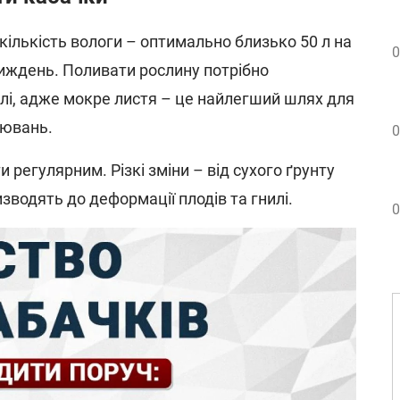
кількість вологи – оптимально близько 50 л на
0
иждень. Поливати рослину потрібно
млі, адже мокре листя – це найлегший шлях для
рювань.
0
 регулярним. Різкі зміни – від сухого ґрунту
зводять до деформації плодів та гнилі.
0