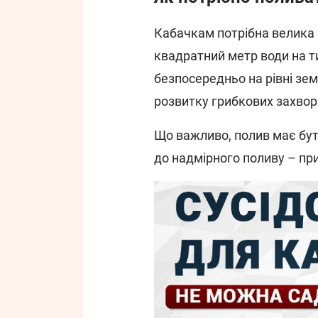
Кабачкам потрібна велика 
квадратний метр води на т
безпосередньо на рівні зе
розвитку грибкових захво
Що важливо, полив має бути
до надмірного поливу – при