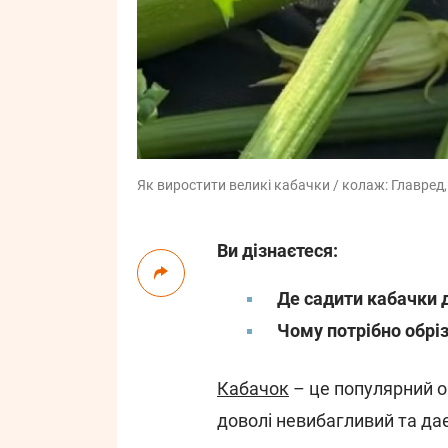
Як виростити великі кабачки / колаж: Главред, 
Ви дізнаєтеся:
Де садити кабачки 
Чому потрібно обрі
Кабачок
– це популярний ов
доволі невибагливий та да