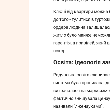
Ключі від квартири можна б
до того - тулитися в гурто
ордера людина залишалася
житло було майже неможли
гарантія, а привілей, яки
покорі.
Освіта: ідеологія за
Радянська освіта славилася
система була пронизана іде
витрачалася на марксизм-ле
фактично знищувала цензур
називали "лженауками".