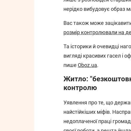
нерідко вибудовує образ м
Вас також може зацікавит
розмір контролювали на д
Та історики й очевидці наг
вигляді красивих гасел і оф
пише
Oboz.ua
.
Житло: "безкоштовн
контролю
Уявлення про те, що держав
найстійкіших міфів. Наспра
недоплаченої праці громад
своєї роботи, а решта йшла