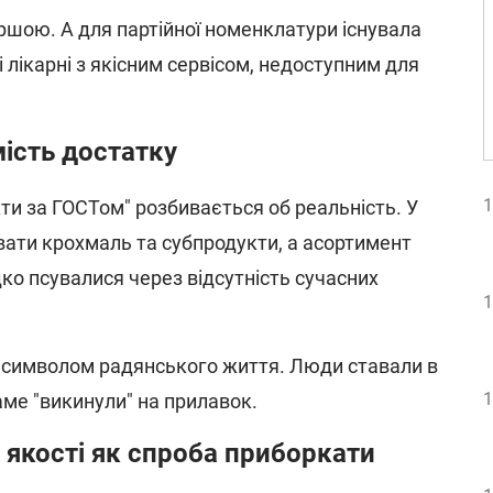
іршою. А для партійної номенклатури існувала
і лікарні з якісним сервісом, недоступним для
мість достатку
1
ти за ГОСТом" розбивається об реальність. У
ати крохмаль та субпродукти, а асортимент
ко псувалися через відсутність сучасних
1
и символом радянського життя. Люди ставали в
1
аме "викинули" на прилавок.
к якості як спроба приборкати