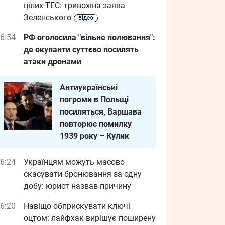
цілих ТЕС: тривожна заява
Зеленського
відео
6:54
РФ оголосила "вільне полювання":
де окупанти суттєво посилять
атаки дронами
Антиукраїнські
погроми в Польщі
посиляться, Варшава
повторює помилку
1939 року – Кулик
6:24
Українцям можуть масово
скасувати бронювання за одну
добу: юрист назвав причину
6:20
Навіщо обприскувати ключі
оцтом: лайфхак вирішує поширену