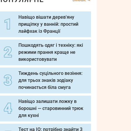
Навіщо вішати дерев'яну
прищіпку у ванній: простий
лайфхак із Франції
Пошкодять одяг і техніку: які
режими прання краще не
використовувати
Тиждень суцільного везіння:
для трьох знаків зодіаку
починається біла смуга
Навіщо залишати ложку в
борошні — старовинний трюк
для кухні
Тест на IQ: потрібно знайти 3