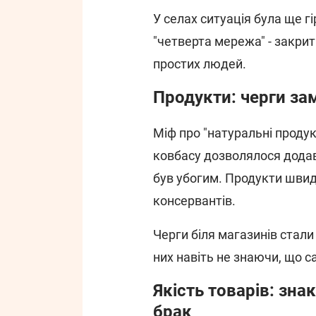
У селах ситуація була ще г
"четверта мережа" - закрит
простих людей.
Продукти: черги за
Міф про "натуральні продук
ковбасу дозволялося додав
був убогим. Продукти швид
консервантів.
Черги біля магазинів стал
них навіть не знаючи, що с
Якість товарів: зна
брак