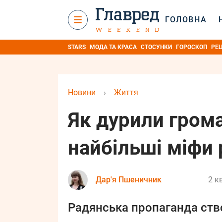
ГОЛОВНА
STARS
МОДА ТА КРАСА
СТОСУНКИ
ГОРОСКОП
РЕ
Новини
›
Життя
Як дурили гром
найбільші міфи 
Дар'я Пшеничник
2 к
Радянська пропаганда ств