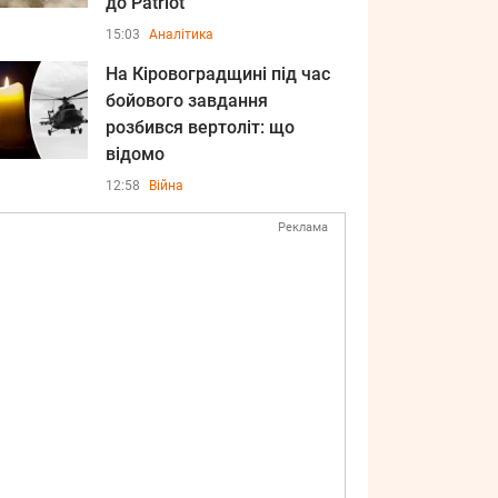
до Patriot
15:03
Аналітика
На Кіровоградщині під час
бойового завдання
розбився вертоліт: що
відомо
12:58
Війна
Реклама