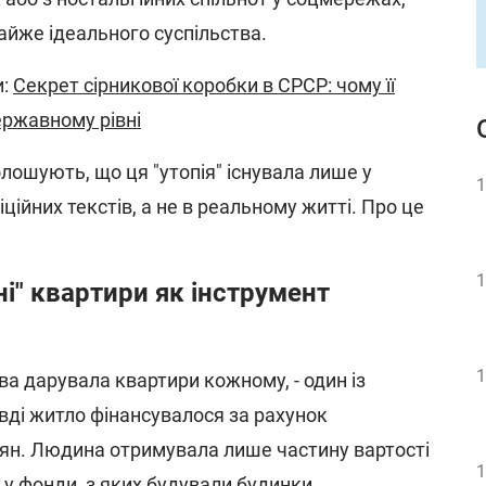
айже ідеального суспільства.
и:
Секрет сірникової коробки в СРСР: чому її
ержавному рівні
олошують, що ця "утопія" існувала лише у
1
іційних текстів, а не в реальному житті. Про це
1
і" квартири як інструмент
1
а дарувала квартири кожному, - один із
вді житло фінансувалося за рахунок
ян. Людина отримувала лише частину вартості
1
 у фонди, з яких будували будинки.