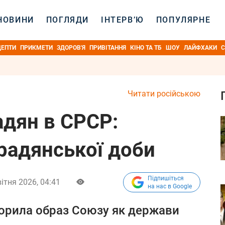
НОВИНИ
ПОГЛЯДИ
ІНТЕРВ’Ю
ПОПУЛЯРНЕ
ЦЕПТИ
ПРИКМЕТИ
ЗДОРОВ'Я
ПРИВІТАННЯ
КІНО ТА ТБ
ШОУ
ЛАЙФХАКИ
С
Читати російською
адян в СРСР:
радянської доби
Підпишіться
вітня 2026, 04:41
на нас в Google
орила образ Союзу як держави