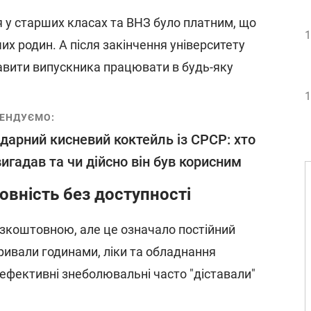
я у старших класах та ВНЗ було платним, що
1
чих родин. А після закінчення університету
авити випускника працювати в будь-яку
1
ЕНДУЄМО:
дарний кисневий коктейль із СРСР: хто
вигадав та чи дійсно він був корисним
вність без доступності
зкоштовною, але це означало постійний
тривали годинами, ліки та обладнання
 ефективні знеболювальні часто "діставали"