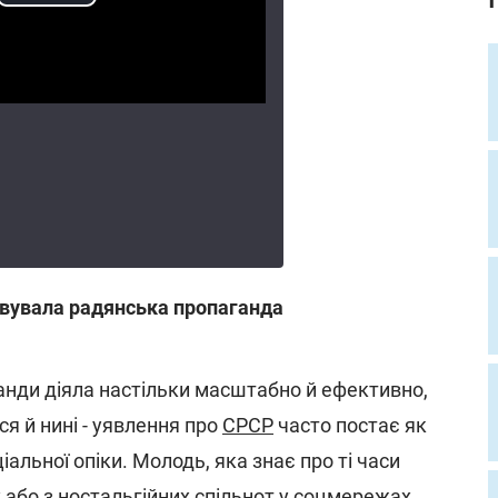
вувала радянська пропаганда
нди діяла настільки масштабно й ефективно,
ся й нині - уявлення про
СРСР
часто постає як
іальної опіки. Молодь, яка знає про ті часи
 або з ностальгійних спільнот у соцмережах,