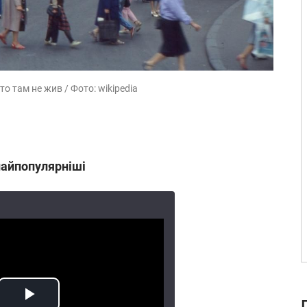
то там не жив / Фото: wikipedia
найпопулярніші