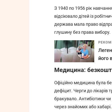
З 1940 по 1956 рік навчанн
відсіювало дітей із робітни
держава мала право відпр
глушину без права вибору.
РЕКОМ
Леген
його 
Медицина: безкошто
Офіційно медицина була бе
дефіцит. Черги до лікарів 
бракувало. Антибіотики чи
через знайомих або хабарі.