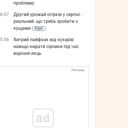
проблему
6:07
Другий урожай огірків у серпні -
реальний: що треба зробити з
кущами
відео
5:56
Хитрий лайфхак від кухарів:
навіщо кидати сірники під час
варіння яєць
Реклама
ad