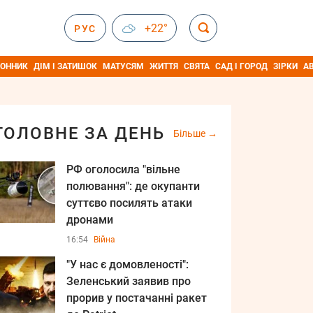
+22°
РУС
ОННИК
ДІМ І ЗАТИШОК
МАТУСЯМ
ЖИТТЯ
СВЯТА
САД І ГОРОД
ЗІРКИ
А
ГОЛОВНЕ ЗА ДЕНЬ
Більше
РФ оголосила "вільне
полювання": де окупанти
суттєво посилять атаки
дронами
16:54
Війна
"У нас є домовленості":
Зеленський заявив про
прорив у постачанні ракет