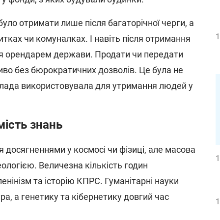
уло отримати лише після багаторічної черги, а
1
житках чи комуналках. І навіть після отримання
 орендарем держави. Продати чи передати
во без бюрократичних дозволів. Це була не
й влада використовувала для утримання людей у
мість знань
 досягненнями у космосі чи фізиці, але масова
1
ологією. Величезна кількість годин
нінізм та історію КПРС. Гуманітарні науки
а, а генетику та кібернетику довгий час
1