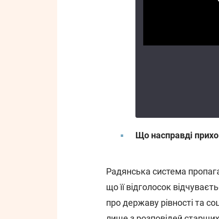
Що насправді прихо
Радянська система пропага
що її відголосок відчуваєть
про державу рівності та соц
лише з розповідей старших