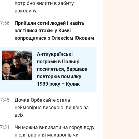
потрібно вилити в забиту
раковину
7:56
Прийшли сотні людей і навіть
злетілися птахи: у Києві
попрощалися з Олексієм Юковим
Антиукраїнські
погроми в Польщі
посиляться, Варшава
повторює помилку
1939 року – Кулик
7:45
Дочка Орбакайте стала
неймовірно високою: вищою за
всіх
7:31
Чи можна виливати на город воду
після варіння макаронів чи