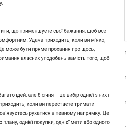
у.
тити, що применшуєте свої бажання, щоб все
мфортним. Удача приходить, коли ви м’яко,
 Це може бути пряме прохання про щось,
1
имання власних уподобань замість того, щоб
1
гато ідей, але 8 січня – це вибір однієї з них і
1
приходить, коли ви перестаєте тримати
бов’язуєтесь рухатися в певному напрямку. Це
 плану, однієї покупки, однієї мети або одного