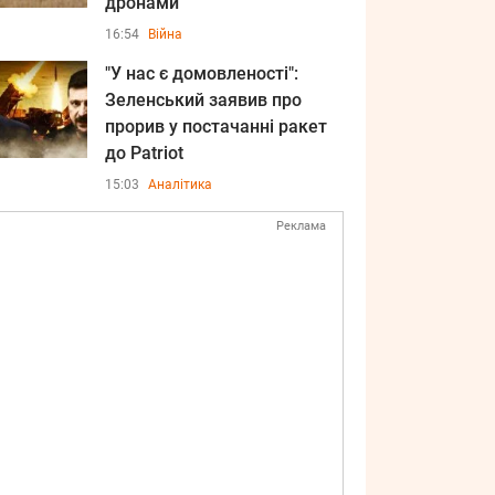
дронами
16:54
Війна
"У нас є домовленості":
Зеленський заявив про
прорив у постачанні ракет
до Patriot
15:03
Аналітика
Реклама