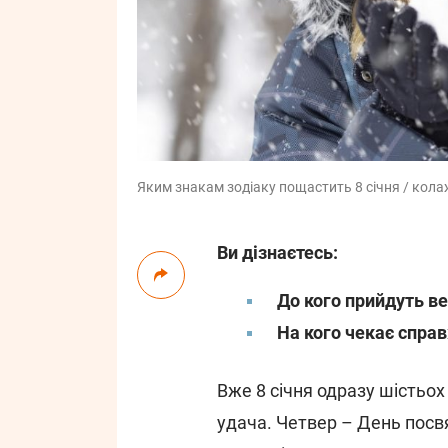
Яким знакам зодіаку пощастить 8 січня / колаж
Ви дізнаєтесь:
До кого прийдуть ве
На кого чекає спра
Вже 8 січня одразу шістьо
удача. Четвер – День посв