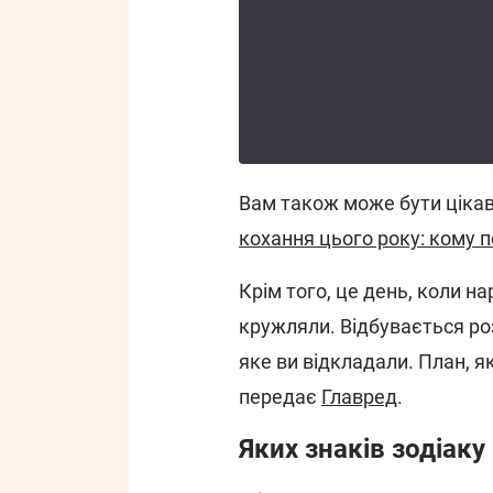
Вам також може бути ціка
кохання цього року: кому 
Крім того, це день, коли н
кружляли. Відбувається ро
яке ви відкладали. План, 
передає
Главред
.
Яких знаків зодіаку