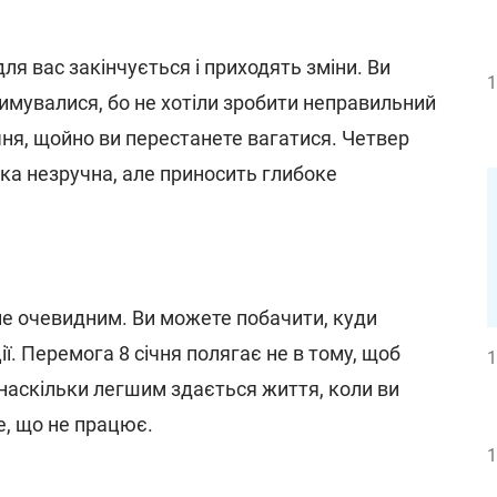
для вас закінчується і приходять зміни. Ви
1
имувалися, бо не хотіли зробити неправильний
чня, щойно ви перестанете вагатися. Четвер
яка незручна, але приносить глибоке
не очевидним. Ви можете побачити, куди
ії. Перемога 8 січня полягає не в тому, щоб
1
 наскільки легшим здається життя, коли ви
е, що не працює.
1