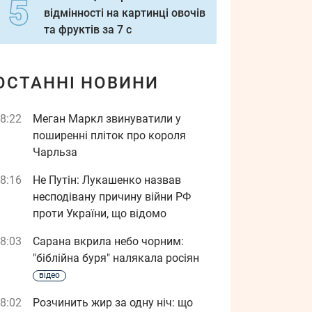
відмінності на картинці овочів
та фруктів за 7 с
ОСТАННІ НОВИНИ
8:22
Меган Маркл звинуватили у
поширенні пліток про короля
Чарльза
8:16
Не Путін: Лукашенко назвав
несподівану причину війни РФ
проти України, що відомо
8:03
Сарана вкрила небо чорним:
"біблійна буря" налякала росіян
відео
8:02
Розчинить жир за одну ніч: що