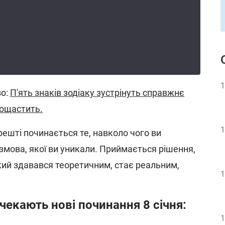
1
во:
П'ять знаків зодіаку зустрінуть справжнє
пощастить.
1
арешті починається те, навколо чого ви
змова, якої ви уникали. Приймається рішення,
який здавався теоретичним, стає реальним,
1
 чекають нові починання 8 січня:
1