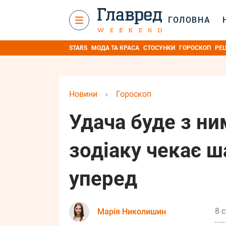
ГОЛОВНА
STARS
МОДА ТА КРАСА
СТОСУНКИ
ГОРОСКОП
РЕ
Новини
›
Гороскоп
Удача буде з ни
зодіаку чекає 
уперед
8 с
Марія Николишин