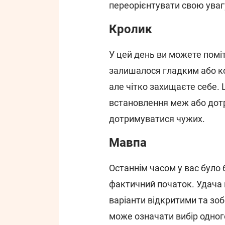
переорієнтувати свою уваг
Кролик
У цей день ви можете помі
залишалося гладким або ко
але чітко захищаєте себе.
встановлення меж або дотр
дотримуватися чужих.
Мавпа
Останнім часом у вас було ба
фактичний початок. Удача 
варіанти відкритими та зо
може означати вибір одного