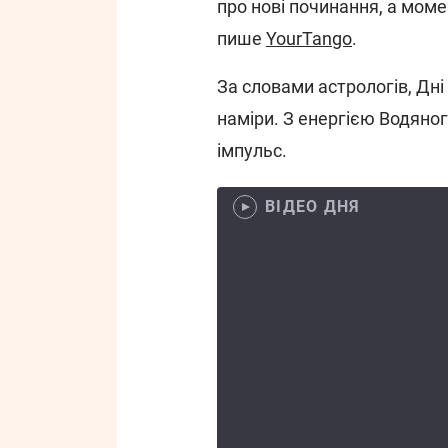
про нові починання, а моме
пише
YourTango
.
За словами астрологів, Дні
наміри. З енергією Водяно
імпульс.
ВІДЕО ДНЯ