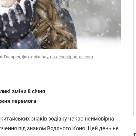
: Главред, фото: pixabay,
ua.depositphotos.com
ликі зміни 8 січня
вжня перемога
х китайських
знаків зодіаку
чекає неймовірна
ячення під знаком Водяного Коня. Цей день не