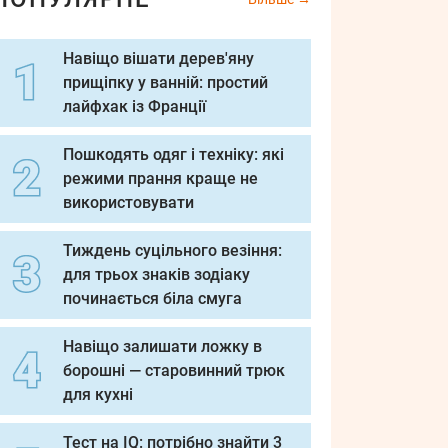
Навіщо вішати дерев'яну
прищіпку у ванній: простий
лайфхак із Франції
Пошкодять одяг і техніку: які
режими прання краще не
використовувати
Тиждень суцільного везіння:
для трьох знаків зодіаку
починається біла смуга
Навіщо залишати ложку в
борошні — старовинний трюк
для кухні
Тест на IQ: потрібно знайти 3