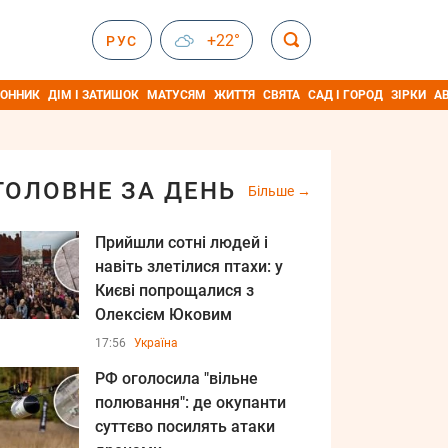
+22°
РУС
ОННИК
ДІМ І ЗАТИШОК
МАТУСЯМ
ЖИТТЯ
СВЯТА
САД І ГОРОД
ЗІРКИ
А
ГОЛОВНЕ ЗА ДЕНЬ
Більше
Прийшли сотні людей і
навіть злетілися птахи: у
Києві попрощалися з
Олексієм Юковим
17:56
Україна
РФ оголосила "вільне
полювання": де окупанти
суттєво посилять атаки