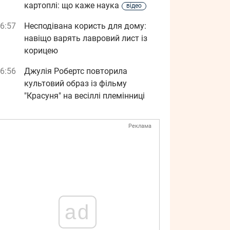
картоплі: що каже наука
відео
6:57
Несподівана користь для дому:
навіщо варять лавровий лист із
корицею
6:56
Джулія Робертс повторила
культовий образ із фільму
"Красуня" на весіллі племінниці
Реклама
ad