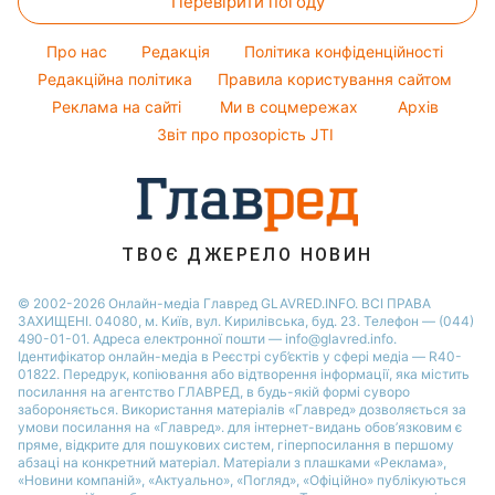
Перевірити погоду
Грошова допомога
Кімнатні рослини
Кейт Міддлтон
Погода на завтра
Новини Полтави
Тарифи
Про нас
Редакція
Політика конфіденційності
Пилова буря
Новини Дніпра
Курс валют
Редакційна політика
Правила користування сайтом
Реклама на сайті
Ми в соцмережах
Архів
Звіт про прозорість JTI
ТВОЄ ДЖЕРЕЛО НОВИН
© 2002-2026 Онлайн-медіа Главред GLAVRED.INFO. ВСІ ПРАВА
ЗАХИЩЕНІ. 04080, м. Київ, вул. Кирилівська, буд. 23. Телефон — (044)
490-01-01. Адреса електронної пошти — info@glavred.info.
Ідентифікатор онлайн-медіа в Реєстрі суб’єктів у сфері медіа — R40-
01822.
Передрук, копіювання або відтворення інформації, яка містить
посилання на агентство ГЛАВРЕД, в будь-якій формi суворо
забороняється. Використання матеріалів «Главред» дозволяється за
умови посилання на «Главред». для інтернет-видань обов’язковим є
пряме, відкрите для пошукових систем, гіперпосилання в першому
абзаці на конкретний матеріал. Матеріали з плашками «Реклама»,
«Новини компаній», «Актуально», «Погляд», «Офіційно» публікуються