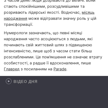
З часом деякі люди дозрівають до величі. Вони
стають спокійнішими, розсудливішими та
розривають лідерські якості. Водночас,
місяць
народження
може відігравати значну роль у цій
трансформації.
Нумерологи зазначають, що певні місяці
народження часто асоціюються з людьми, які
починають свій життєвий шлях з підвищеною
інтенсивністю, лише щоб з часом стати більш
розслабленими. Це пом’якшення не означає втрату
особистості, а радше її вдосконалення, пише
Главред
з посиланням на
Parade
.
ВІДЕО ДНЯ