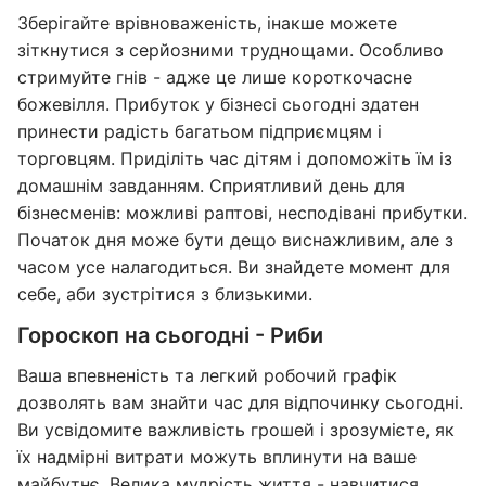
Зберігайте врівноваженість, інакше можете
зіткнутися з серйозними труднощами. Особливо
стримуйте гнів - адже це лише короткочасне
божевілля. Прибуток у бізнесі сьогодні здатен
принести радість багатьом підприємцям і
торговцям. Приділіть час дітям і допоможіть їм із
домашнім завданням. Сприятливий день для
бізнесменів: можливі раптові, несподівані прибутки.
Початок дня може бути дещо виснажливим, але з
часом усе налагодиться. Ви знайдете момент для
себе, аби зустрітися з близькими.
Гороскоп на сьогодні - Риби
Ваша впевненість та легкий робочий графік
дозволять вам знайти час для відпочинку сьогодні.
Ви усвідомите важливість грошей і зрозумієте, як
їх надмірні витрати можуть вплинути на ваше
майбутнє. Велика мудрість життя - навчитися