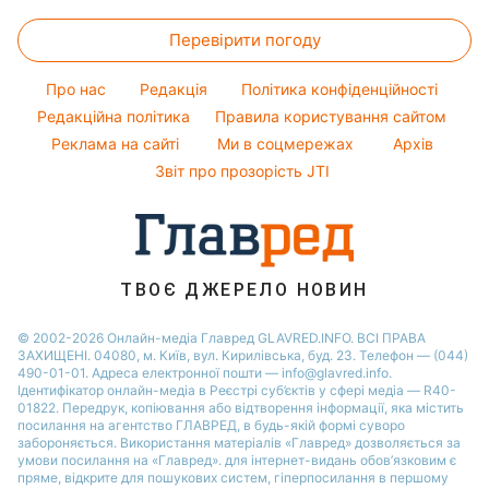
Новини Житомира
Жіночі стрижки
Курс валют
Ані Лорак
Погода на сьогодні
Перевірити погоду
Фарбування волосся
Кейт Міддлтон
Погода на завтра
Гарний манікюр
Алла Пугачова
Про нас
Редакція
Політика конфіденційності
Пилова буря
Модні помилки
Редакційна політика
Правила користування сайтом
Максим Галкін
Реклама на сайті
Ми в соцмережах
Архів
Новини моди
Настя Каменських
Звіт про прозорість JTI
Поради від Андре Тана
ТВОЄ ДЖЕРЕЛО НОВИН
© 2002-2026 Онлайн-медіа Главред GLAVRED.INFO. ВСІ ПРАВА
ЗАХИЩЕНІ. 04080, м. Київ, вул. Кирилівська, буд. 23. Телефон — (044)
490-01-01. Адреса електронної пошти — info@glavred.info.
Ідентифікатор онлайн-медіа в Реєстрі суб’єктів у сфері медіа — R40-
01822.
Передрук, копіювання або відтворення інформації, яка містить
посилання на агентство ГЛАВРЕД, в будь-якій формi суворо
забороняється. Використання матеріалів «Главред» дозволяється за
умови посилання на «Главред». для інтернет-видань обов’язковим є
пряме, відкрите для пошукових систем, гіперпосилання в першому