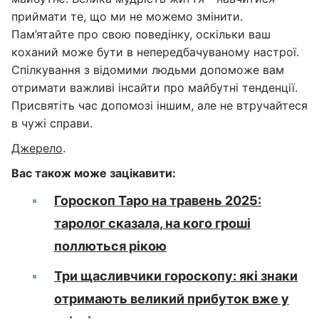
приймати те, що ми не можемо змінити.
Пам’ятайте про свою поведінку, оскільки ваш
коханий може бути в непередбачуваному настрої.
Спілкування з відомими людьми допоможе вам
отримати важливі інсайти про майбутні тенденції.
Присвятіть час допомозі іншим, але не втручайтеся
в чужі справи.
Джерело
.
Вас також може зацікавити:
Гороскоп Таро на травень 2025:
таролог сказала, на кого гроші
поллються рікою
Три щасливчики гороскопу: які знаки
отримають великий прибуток вже у