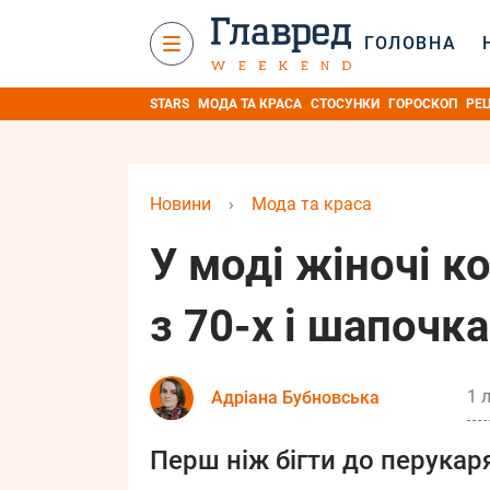
ГОЛОВНА
STARS
МОДА ТА КРАСА
СТОСУНКИ
ГОРОСКОП
РЕ
Новини
›
Мода та краса
У моді жіночі к
з 70-х і шапочка
1 
Адріана Бубновська
Перш ніж бігти до перукаря