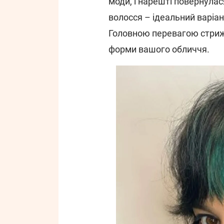
моди, і нарешті повернулас
волосся – ідеальний варіан
Головною перевагою стрижк
форми вашого обличчя.