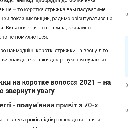
о відстань від підборіддя до мочки вуха
менше – то коротка стрижка вам пасуватиме
0
го цей показник вищий, радимо орієнтуватися на
я. Винятки з цього правила, звичайно,
оно не помиляється.
ро наймодніші короткі стрижки на весну-літо
ї ви знайдете зразки для розуміння сучасних
жки на коротке волосся 2021 – на
0
о звернути увагу
гі - полум'яний привіт з 70-х
0
нні кілька років підбиралася до вершини