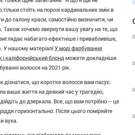
 тільки одне запитання: "А що я ще не
о тільки стоїть на порозі кардинальних змін в
ти до салону краси, самостійно визначити, чи
. Також хочемо звернути вашу увагу на те, що
0
виглядає набагато ефектніше і привабливіше,
. У нашому матеріалі
У моді фарбування
 і каліфорнійський блонд
можете докладніше
0
буванні волосся на 2021 рік.
к дізнатися, що коротке волосся вам пасує.
0
а ваше життя на деякий час у трагедію,
 підійдіть до дзеркала. Все, що вам потрібно – це
ріддя горизонтально. Після цього поміряйте
0
и вуха.