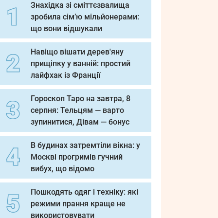
Знахідка зі сміттєзвалища
зробила сім’ю мільйонерами:
що вони відшукали
Навіщо вішати дерев'яну
прищіпку у ванній: простий
лайфхак із Франції
Гороскоп Таро на завтра, 8
серпня: Тельцям — варто
зупинитися, Дівам — бонус
В будинах затремтіли вікна: у
Москві прогримів гучний
вибух, що відомо
Пошкодять одяг і техніку: які
режими прання краще не
використовувати