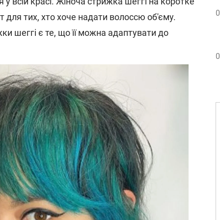
я у всій красі. Жіноча стрижка шеггі на коротке
0
т для тих, хто хоче надати волоссю об'єму.
и шеггі є те, що її можна адаптувати до
0