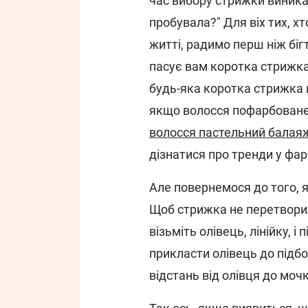
час вибору стрижки виникає
пробувала?" Для віх тих, хт
житті, радимо перш ніж біг
пасує вам коротка стрижка
будь-яка коротка стрижка 
якщо волосся пофарбоване
волосся пастельний балаяж
дізнатися про тренди у фар
Але повернемося до того, я
Щоб стрижка не перетворил
візьміть олівець, лінійку, і
прикласти олівець до підбо
відстань від олівця до мочк