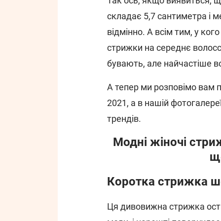
Так ось, якщо виявиться, щ
складає 5,7 сантиметра і 
відмінно. А всім тим, у ко
стрижки на середнє волосс
бувають, але найчастіше в
А тепер ми розповімо вам п
2021, а в нашій фотогалере
трендів.
Модні жіночі стри
щ
Коротка стрижка шег
Ця дивовижна стрижка оста