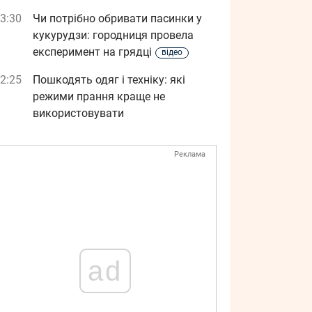
3:30
Чи потрібно обривати пасинки у
кукурудзи: городниця провела
експеримент на грядці
відео
2:25
Пошкодять одяг і техніку: які
режими прання краще не
використовувати
Реклама
ad