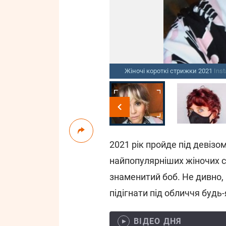
Жіночі короткі стрижки 2021
Ins
2021 рік пройде під девізо
найпопулярніших жіночих с
знаменитий боб. Не дивно,
підігнати під обличчя будь
ВІДЕО ДНЯ