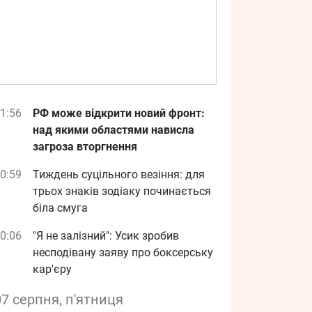
1:56
РФ може відкрити новий фронт:
над якими областями нависла
загроза вторгнення
0:59
Тиждень суцільного везіння: для
трьох знаків зодіаку починається
біла смуга
0:06
"Я не залізний": Усик зробив
несподівану заяву про боксерську
кар'єру
07 серпня, п'ятниця