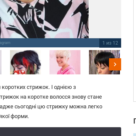
1 из 12
tagram
Жі
м коротких стрижок. І однією з
трижок на коротке волосся знову стане
 адже сьогодні цю стрижку можна легко
-якої форми.