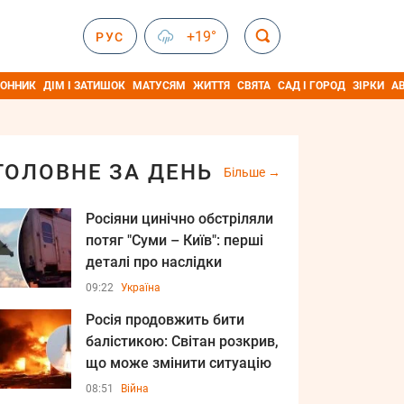
+19°
РУС
ОННИК
ДІМ І ЗАТИШОК
МАТУСЯМ
ЖИТТЯ
СВЯТА
САД І ГОРОД
ЗІРКИ
А
ГОЛОВНЕ ЗА ДЕНЬ
Більше
Росіяни цинічно обстріляли
потяг "Суми – Київ": перші
деталі про наслідки
09:22
Україна
Росія продовжить бити
балістикою: Світан розкрив,
що може змінити ситуацію
08:51
Війна