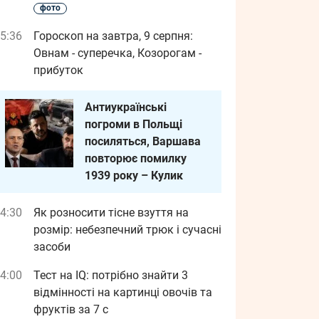
фото
5:36
Гороскоп на завтра, 9 серпня:
Овнам - суперечка, Козорогам -
прибуток
Антиукраїнські
погроми в Польщі
посиляться, Варшава
повторює помилку
1939 року – Кулик
4:30
Як розносити тісне взуття на
розмір: небезпечний трюк і сучасні
засоби
4:00
Тест на IQ: потрібно знайти 3
відмінності на картинці овочів та
фруктів за 7 с