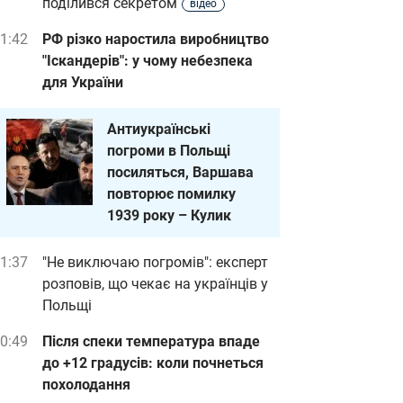
поділився секретом
відео
1:42
РФ різко наростила виробництво
"Іскандерів": у чому небезпека
для України
Антиукраїнські
погроми в Польщі
посиляться, Варшава
повторює помилку
1939 року – Кулик
1:37
"Не виключаю погромів": експерт
розповів, що чекає на українців у
Польщі
0:49
Після спеки температура впаде
до +12 градусів: коли почнеться
похолодання