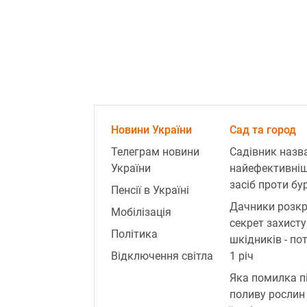
Новини України
Сад та город
Телеграм новини
Садівник назв
України
найефективні
засіб проти бур
Пенсії в Україні
Дачники розк
Мобілізація
секрет захисту
Політика
шкідників - по
Відключення світла
1 річ
Яка помилка п
поливу рослин