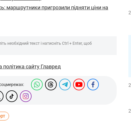
сь: маршрутники пригрозили підняти ціни на
2
ть необхідний текст і натисніть Ctrl + Enter, щоб
а політика сайту Главред
 соцмережах:
2
2
орт