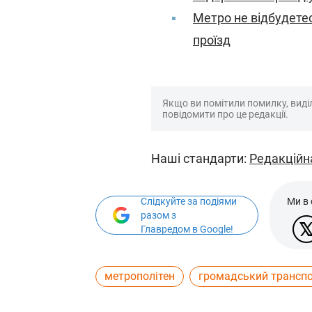
Метро не відбудете
проїзд
Якщо ви помітили помилку, виділі
повідомити про це редакції.
Наші стандарти:
Редакційн
Слідкуйте за подіями
Ми в
разом з
Главредом в Google!
метрополітен
громадський трансп