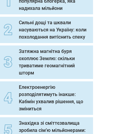
популярна блогерка, яка
надихала мільйони
Сильні дощі та шквали
насуваються на Україну: коли
похолодання витіснить спеку
Затяжна магнітна буря
охоплює Землю: скільки
триватиме геомагнітний
шторм
Електроенергію
розподілятимуть інакше:
Кабмін ухвалив рішення, що
зміниться
Знахідка зі сміттєзвалища
зробила сім’ю мільйонерами: