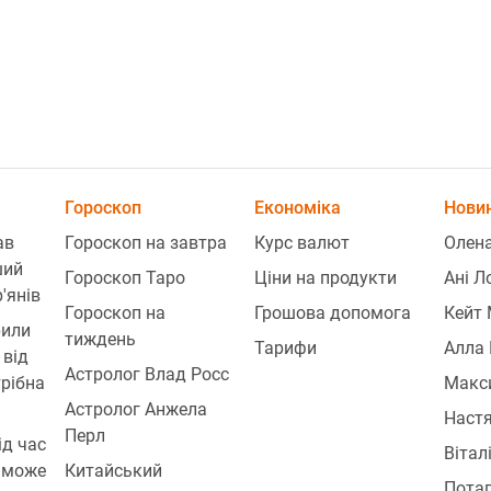
2
Гороскоп
Економіка
Новин
2
ав
Гороскоп на завтра
Курс валют
Олена
ший
Гороскоп Таро
Ціни на продукти
Ані Л
'янів
Гороскоп на
Грошова допомога
Кейт 
рили
2
тиждень
Тарифи
Алла 
 від
Астролог Влад Росс
трібна
Макси
Астролог Анжела
Наст
2
Перл
ід час
Вітал
 може
Китайський
Пота