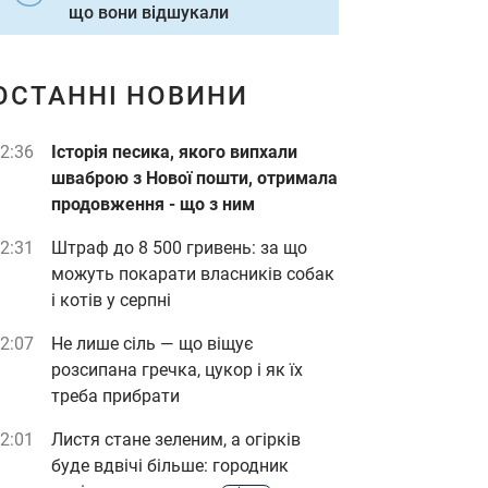
що вони відшукали
ОСТАННІ НОВИНИ
2:36
Історія песика, якого випхали
шваброю з Нової пошти, отримала
продовження - що з ним
2:31
Штраф до 8 500 гривень: за що
можуть покарати власників собак
і котів у серпні
2:07
Не лише сіль — що віщує
розсипана гречка, цукор і як їх
треба прибрати
2:01
Листя стане зеленим, а огірків
буде вдвічі більше: городник