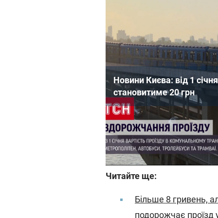
Новини Києва: від 1 січн
становитиме 20 грн
Нагадаємо, раніше Кабінет 
схвалив законопроект, як
громадському транспорті т
Читайте ще:
Більше 8 гривень, а
подорожчає проїзд у