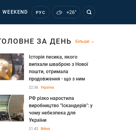
WEEKEND
+26°
РУС
ГОЛОВНЕ ЗА ДЕНЬ
Більше
Історія песика, якого
випхали шваброю з Нової
пошти, отримала
продовження - що з ним
22:36
Україна
РФ різко наростила
виробництво "Іскандерів": у
чому небезпека для
України
21:42
Війна