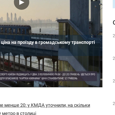
2
я ціна на проїзду в громадському транспорті
2
Міністрів України під час чергового засідання
ий передбачає
монетизацію пільг на проїзд
у
а комунальні послуги.
2
2
ле менше 20: у КМДА уточнили, на скільки
 метро в столиці