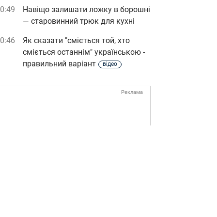
0:49
Навіщо залишати ложку в борошні
— старовинний трюк для кухні
0:46
Як сказати "сміється той, хто
сміється останнім" українською -
правильний варіант
відео
Реклама
ad