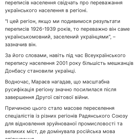
переписів населення свідчать про переважання
українського населення в регіоні.
"І цей регіон, якщо ми подивимося результати
переписів 1926-1939 років, то переважно він саме
українськомовний, заселений українцями", –
зазначив він.
За його словами, навіть під час Всеукраїнського
перепису населення 2001 року більшість мешканців
Донбасу становили українці.
Водночас, Мараєв нагадав, що масштабна
русифікація регіону значно посилилася після
завершення Другої світової війни.
Причиною цього стало масове переселення
спеціалістів із різних регіонів Радянського Союзу
для відновлення зруйнованої промисловості та
великих міст, де домінувала російська мова