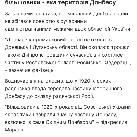
більшовики - яка територія Донбасу
За словами історика, промисловий Донбас ніколи
не збігався повністю з сучасними
адміністративними межами двох областей України.
"Донбас як промисловий регіон не охоплює
Донецьку і Луганську області. Він охоплює трошки
також Дніпропетровщини сучасної, він охоплює
частину Ростовської області Російської Федерації",
– зазначив фахівець.
Водночас він наголосив, що у 1920-х роках
радянська влада передала частину історичного
Донбасу до складу радянської Росії.
"Більшовики в 1920-х роках від Совєтської України
якраз таки і забрали значну частину Донбасу,
включно із саме Східним Донбасом", – підкреслив
Мараєв.