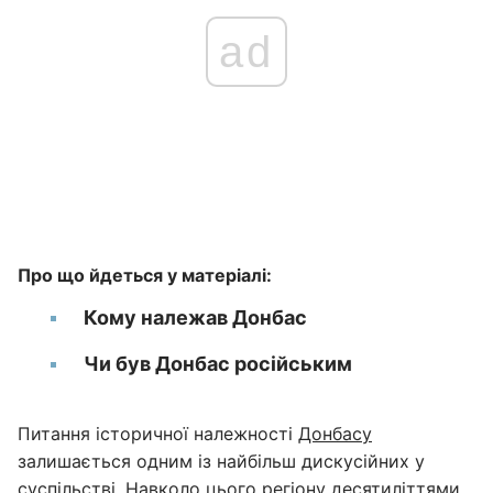
ad
Про що йдеться у матеріалі:
Кому належав Донбас
Чи був Донбас російським
Питання історичної належності
Донбасу
залишається одним із найбільш дискусійних у
суспільстві. Навколо цього регіону десятиліттями