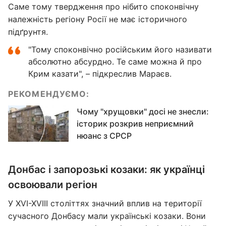
Саме тому твердження про нібито споконвічну
належність регіону Росії не має історичного
підґрунтя.
"Тому споконвічно російським його називати
абсолютно абсурдно. Те саме можна й про
Крим казати", – підкреслив Мараєв.
РЕКОМЕНДУЄМО:
Чому "хрущовки" досі не знесли:
історик розкрив неприємний
нюанс з СРСР
Донбас і запорозькі козаки: як українці
освоювали регіон
У XVI-XVIII століттях значний вплив на території
сучасного Донбасу мали українські козаки. Вони