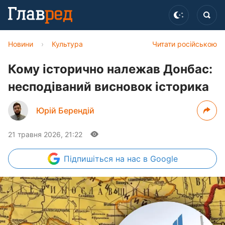
Новини
›
Культура
Читати російською
Кому історично належав Донбас:
несподіваний висновок історика
Юрій Берендій
21 травня 2026, 21:22
Підпишіться
на нас в Google