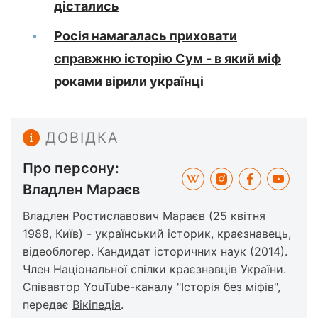
дістались
Росія намагалась приховати
справжню історію Сум - в який міф
роками вірили українці
ДОВІДКА
Про персону:
Владлен Мараєв
Владлен Ростиславович Мараєв (25 квітня
1988, Київ) - український історик, краєзнавець,
відеоблогер. Кандидат історичних наук (2014).
Член Національної спілки краєзнавців України.
Співавтор YouTube-каналу "Історія без міфів",
передає
Вікіпедія
.