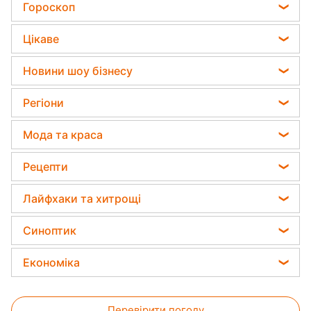
Садівник назвав найефективніший засіб проти
Гороскоп
Мобілізація
бур'янів
Гороскоп на завтра
Політика
Цікаве
Яка помилка під час поливу рослин може їх
Гороскоп Таро
вбити
Відключення світла
Головоломки
Новини шоу бізнесу
Гороскоп на тиждень
Дачники розкрили секрет захисту від
Тести по картинці
шкідників - потрібна 1 річ
Алла Пугачова
Астролог Влад Росс
Регіони
Оптичні ілюзії
Максим Галкін
Астролог Анжела Перл
Новини Сум
Народні прикмети
Мода та краса
Настя Каменських
Китайський гороскоп на завтра
Новини Тернополя
Усе про шоу-бізнес
Поради від Андре Тана
Віталій Козловський
Рецепти
Гороскоп 2026
Новини Черкаси
Жіночі стрижки
Потап
Закуски
Новини Житомира
Лайфхаки та хитрощі
Фарбування волосся
Софія Ротару
Салати
Новини Рівного
Усе про сало
Гарний манікюр
Синоптик
Ольга Сумська
Прості страви
Новини Одеси
Прибирання
Модні помилки
Філіп Кіркоров
Прогноз погоди
Легкі десерти
Економіка
Новини Запоріжжя
Авто
Новини моди
Олена Зеленська
Магнітні бурі
Напої
Новини Харкова
Ціни на продукти
Прання
Ані Лорак
Погода на сьогодні
Святкове меню
Новини Львова
Перевірити погоду