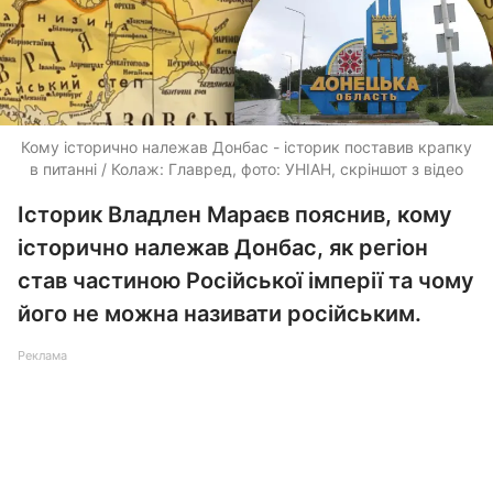
Кому історично належав Донбас - історик поставив крапку
в питанні / Колаж: Главред, фото: УНІАН, скріншот з відео
Історик Владлен Мараєв пояснив, кому
історично належав Донбас, як регіон
став частиною Російської імперії та чому
його не можна називати російським.
Реклама