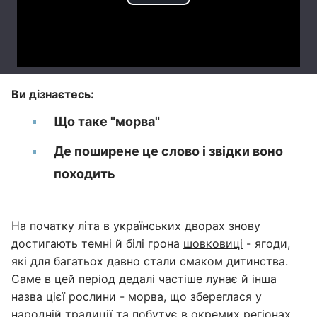
Ви дізнаєтесь:
Що таке "морва"
Де поширене це слово і звідки воно
походить
На початку літа в українських дворах знову
достигають темні й білі грона
шовковиці
- ягоди,
які для багатьох давно стали смаком дитинства.
Саме в цей період дедалі частіше лунає й інша
назва цієї рослини - морва, що збереглася у
народній традиції та побутує в окремих регіонах