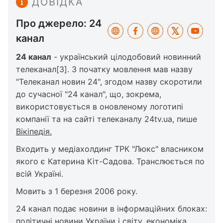
ДОВІДКА
Про джерело: 24
канал
24 канал
- український цілодобовий новинний
телеканал[3]. З початку мовлення мав назву
"Телеканал новин 24", згодом назву скоротили
до сучасної "24 канал", що, зокрема,
використовується в оновленому логотипі
компанії та на сайті телеканалу 24tv.ua, пише
Вікіпедія.
Входить у медіахолдинг ТРК "Люкс" власником
якого є Катерина Кіт-Садова. Транслюється по
всій Україні.
Мовить з 1 березня 2006 року.
24 канал подає новини в інформаційних блоках:
політичні новини України і світу, економіка,