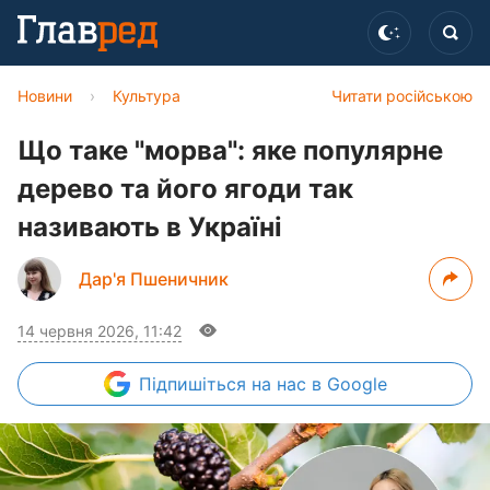
Новини
›
Культура
Читати російською
Що таке "морва": яке популярне
дерево та його ягоди так
називають в Україні
Дар'я Пшеничник
14 червня 2026, 11:42
Підпишіться
на нас в Google