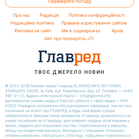
Перевірити погоду
Тести по картинці
Фарбування волосся
Новини Харкова
Легкі десерти
Настя Каменських
Оптичні ілюзії
Гарний манікюр
Новини Полтави
Про нас
Редакція
Політика конфіденційності
Напої
Віталій Козловський
Народні прикмети
Редакційна політика
Правила користування сайтом
Новини Сум
Святкове меню
Потап
Реклама на сайті
Ми в соцмережах
Архів
Усе про шоу-бізнес
Новини Черкаси
Софія Ротару
Звіт про прозорість JTI
Ольга Сумська
ТВОЄ ДЖЕРЕЛО НОВИН
© 2002-2026 Онлайн-медіа Главред GLAVRED.INFO. ВСІ ПРАВА
ЗАХИЩЕНІ. 04080, м. Київ, вул. Кирилівська, буд. 23. Телефон — (044)
490-01-01. Адреса електронної пошти — info@glavred.info.
Ідентифікатор онлайн-медіа в Реєстрі суб’єктів у сфері медіа — R40-
01822.
Передрук, копіювання або відтворення інформації, яка містить
посилання на агентство ГЛАВРЕД, в будь-якій формi суворо
забороняється. Використання матеріалів «Главред» дозволяється за
умови посилання на «Главред». для інтернет-видань обов’язковим є
пряме, відкрите для пошукових систем, гіперпосилання в першому
абзаці на конкретний матеріал. Матеріали з плашками «Реклама»,
«Новини компаній», «Актуально», «Погляд», «Офіційно» публікуються