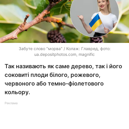
Забуте слово "морва" / Колаж: Главред, фото:
ua.depositphotos.com, magnific
Так називають як саме дерево, так і його
соковиті плоди білого, рожевого,
червоного або темно-фіолетового
кольору.
Реклама