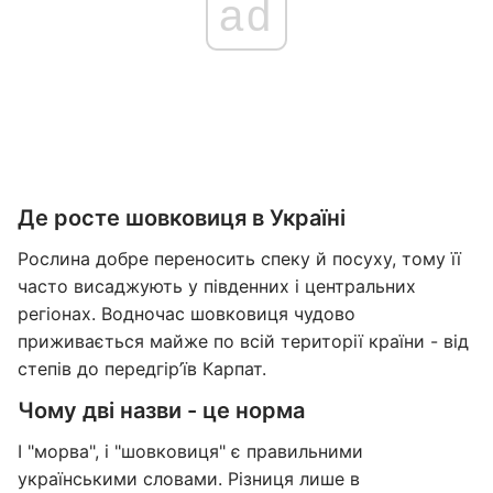
ad
Де росте шовковиця в Україні
Рослина добре переносить спеку й посуху, тому її
часто висаджують у південних і центральних
регіонах. Водночас шовковиця чудово
приживається майже по всій території країни - від
степів до передгір’їв Карпат.
Чому дві назви - це норма
І "морва", і "шовковиця" є правильними
українськими словами. Різниця лише в