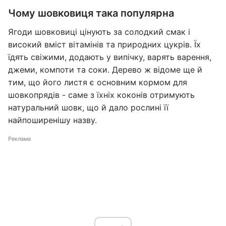
Чому шовковиця така популярна
Ягоди шовковиці цінують за солодкий смак і
високий вміст вітамінів та природних цукрів. Їх
їдять свіжими, додають у випічку, варять варення,
джеми, компоти та соки. Дерево ж відоме ще й
тим, що його листя є основним кормом для
шовкопрядів - саме з їхніх коконів отримують
натуральний шовк, що й дало рослині її
найпоширенішу назву.
Реклама