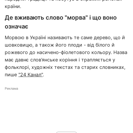
країни.
Де вживають слово "морва" і що воно
означає
Морвою в Україні називають те саме дерево, що й
шовковицю, а також його плоди - від білого й
рожевого до насичено-фіолетового кольору. Назва
має давнє слов’янське коріння і трапляється у
фольклорі, художніх текстах та старих словниках,
пише
"24 Канал"
.
Реклама