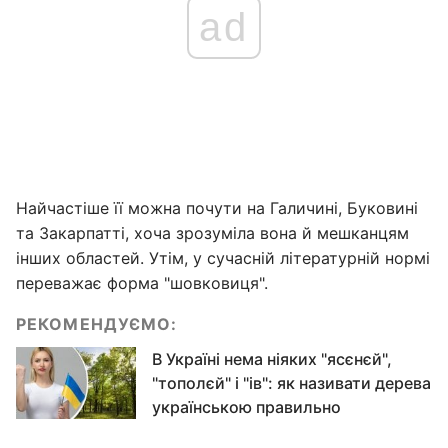
ad
Найчастіше її можна почути на Галичині, Буковині
та Закарпатті, хоча зрозуміла вона й мешканцям
інших областей. Утім, у сучасній літературній нормі
переважає форма "шовковиця".
РЕКОМЕНДУЄМО:
В Україні нема ніяких "ясєнєй",
"тополєй" і "ів": як називати дерева
українською правильно