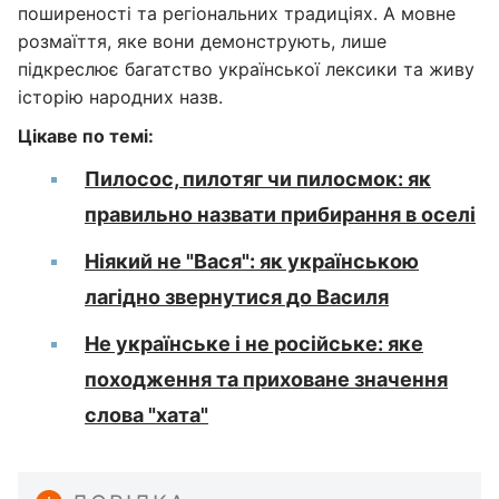
поширеності та регіональних традиціях. А мовне
розмаїття, яке вони демонструють, лише
підкреслює багатство української лексики та живу
історію народних назв.
Цікаве по темі:
Пилосос, пилотяг чи пилосмок: як
правильно назвати прибирання в оселі
Ніякий не "Вася": як українською
лагідно звернутися до Василя
Не українське і не російське: яке
походження та приховане значення
слова "хата"