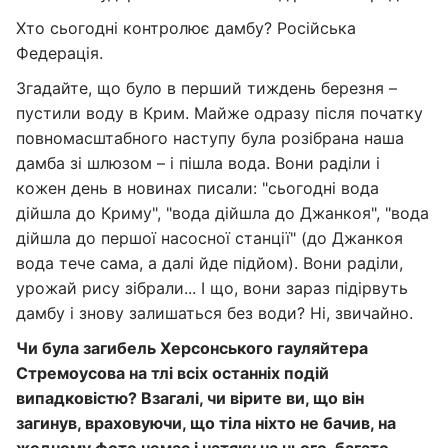
Хто сьогодні контролює дамбу? Російська
Федерація.
Згадайте, що було в перший тиждень березня –
пустили воду в Крим. Майже одразу після початку
повномасштабного наступу була розібрана наша
дамба зі шлюзом – і пішла вода. Вони раділи і
кожен день в новинах писали: "сьогодні вода
дійшла до Криму", "вода дійшла до Джанкоя", "вода
дійшла до першої насосної станції" (до Джанкоя
вода тече сама, а далі йде підйом). Вони раділи,
урожай рису зібрали... І що, вони зараз підірвуть
дамбу і знову залишаться без води? Ні, звичайно.
Чи була загибель Херсонського гауляйтера
Стремоусова на тлі всіх останніх подій
випадковістю? Взагалі, чи вірите ви, що він
загинув, враховуючи, що тіла ніхто не бачив, на