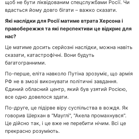
щоб не бути ліквідованим спецслужбами Росії. Чи
вдасться йому довго бігати – важко сказати.
Які наслідки для Росії матиме втрата Херсона і
правобережжя та які перспективи це відкриє для
нас?
Це матиме досить серйозні наслідки, можна навіть
сказати, катастрофічні. Вони будуть
багатогранними.
По-перше, еліта навколо Путіна зрозуміє, що армія
РФ не в змозі виконувати політичні завдання.
Єдиний обласний центр, який був узятий Росією,
все одно довелося здати.
По-друге, це підірве віру суспільства в вождя. Як
говорив Шерхан в "Мауглі", "Акела промахнувся".
Це дійсно так, і це вже не перебити нічим. Всі це
прекрасно розуміють.