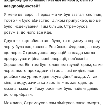
жодному фото немає і натяку на нього, багато
невідповідностей?
У мене дві версії. Перша – а чи був взагалі хлопчик,
тобто чи було вбивство. Цілком припускаю, що це
було інсценування. Тим більше, Стремоусов
розумів, до чого все йде.
Друга – якщо вбивство і було, то в цьому в першу
чергу була зацікавлена Російська Федерація, тому
що через Стремоусова окупаційна влада могла
прокручувати фінансові операції, пов'язані з
Херсоном. Він там був головним гауляйтером, саме
через нього проходили ті гроші, які виділялися
російським урядом для окупаційної влади. А так,
кінці в воду, зачистка хвостів – як завгодно це
можна назвати. Тому росіянам було найвигідніше
його прибрати.
Можливо, Стремоусов сам зімітував свою смерть,