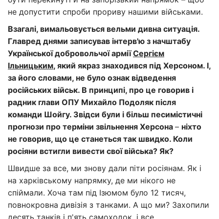
не допустити спроби прориву нашими військами.
Взагалі, вимальовується вельми дивна ситуація.
Главред днями записував інтерв'ю з начштабу
Української добровольчої армії
Сергієм
Ільницьким
, який якраз знаходився під Херсоном. І,
за його словами, не було ознак відведення
російських військ. В принципі, про це говорив і
радник глави ОПУ Михайло Подоляк після
команди Шойгу. Звідси були і більш песимістичні
прогнози про терміни звільнення Херсона
–
ніхто
не говорив, що це станеться так швидко. Коли
росіяни встигли вивести свої війська? Як?
Швидше за все, ми знову дали піти росіянам. Як і
на харківському напрямку, де ми нікого не
спіймали. Хоча там під Ізюмом було 12 тисяч,
повнокровна дивізія з танками. А що ми? Захопили
десять танків і п'ять самоходок, і все.