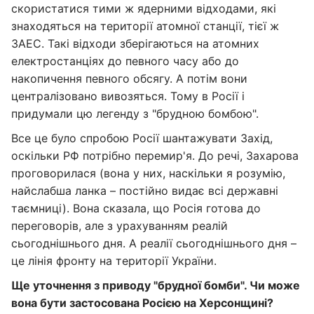
скористатися тими ж ядерними відходами, які
знаходяться на території атомної станції, тієї ж
ЗАЕС. Такі відходи зберігаються на атомних
електростанціях до певного часу або до
накопичення певного обсягу. А потім вони
централізовано вивозяться. Тому в Росії і
придумали цю легенду з "брудною бомбою".
Все це було спробою Росії шантажувати Захід,
оскільки РФ потрібно перемир'я. До речі, Захарова
проговорилася (вона у них, наскільки я розумію,
найслабша ланка – постійно видає всі державні
таємниці). Вона сказала, що Росія готова до
переговорів, але з урахуванням реалій
сьогоднішнього дня. А реалії сьогоднішнього дня –
це лінія фронту на території України.
Ще уточнення з приводу "брудної бомби". Чи може
вона бути застосована Росією на Херсонщині?