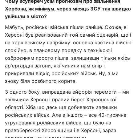
Чому всупереч усім прогнозам про звільнення
Херсона, як мінімум, через місяць ЗСУ так швидко
увійшли в місто?
Мабуть, російські війська пішли раніше. Схоже, в
Херсоні був реалізований той самий сценарій, що і
на харківському напрямку: основна частина військ
спокійно, в плановому порядку з технікою і
озброєнням просто пішла, залишивши тільки якісь
ар'єргардні загони, які чинили нам опір і
прикривали відхід російських військ. Ну, а ми
знову біля розбитого корита.
З одного боку, виправдана ейфорія перемоги – ми
звільнили Херсон і правий берег Херсонської
області. Хіба що десь ще добивають залишки
російських військ. Але з іншого – все 40-тисячне
угруповання російських військ, що було на
правобережжі Херсонщини і в Херсоні, зараз