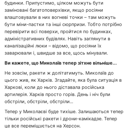
будинки. Припустимо, цілком можуть бути
заміновані багатоповерхівки, якщо росіяни
влаштовували в них вогневі точки – там можуть
бути міни-пастки та інші сюрпризи. Тобто потрібно
перевірити всі поверхи, пройтися по будинках,
адміністративних будівлях. Навіть заглянути в
каналізаційні люки – відомо, що росіяни їх
заварювали і, швидше за все, щось мінували.
Ви кажете, що Миколаїв тепер зітхне вільніше...
Не зовсім, ракети ж долітатимуть. Миколаїв до
цього жив, як Харків. Згадайте, яка була ситуація в
Харкові, коли до нього діставала російська
артилерія. Харків просто горів. День і ніч були
обстріли, обстріли, обстріли...
Тепер у Миколаєві буде тихіше. Залишаються тепер
тільки російські ракети і дрони-камікадзе. Тепер
це все переміщується на Херсон.