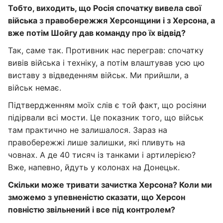
Тобто, виходить, що Росія спочатку вивела свої
війська з правобережжя Херсонщини і з Херсона, а
вже потім Шойгу дав команду про їх відвід?
Так, саме так. Противник нас переграв: спочатку
вивів війська і техніку, а потім влаштував усю цю
виставу з відведенням військ. Ми прийшли, а
військ немає.
Підтвердженням моїх слів є той факт, що росіяни
підірвали всі мости. Це показник того, що військ
там практично не залишалося. Зараз на
правобережжі лише залишки, які пливуть на
човнах. А де 40 тисяч із танками і артилерією?
Вже, напевно, йдуть у колонах на Донецьк.
Скільки може тривати зачистка Херсона? Коли ми
зможемо з упевненістю сказати, що Херсон
повністю звільнений і все під контролем?