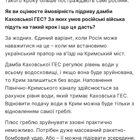
такого кроку більше постраждають самі росіяни.
Як ви оцінюєте ймовірність підриву дамби
Каховської ГЕС? За яких умов російські війська
підуть на такий крок і що це дасть?
За жодних. Єдиний варіант, коли Росія може
наважитися на це – коли ми встановимо
український прапор на в'їзді на Кримський міст.
Дамба Каховської ГЕС регулює рівень води у
всьому водосховищі, і якщо вона буде зруйнована,
то Крим залишиться без води. Наповнення
Північно-Кримського каналу здійснюється за
рахунок рівня води, який тримає Каховська ГЕС.
Відновити подачу води в Крим можна буде тільки з
відновленням самої греблі.
Плюс греблю зруйнувати ззовні практично
неможливо. Потрібен дуже масований ракетно-
бомбовий удар. Або – її можна підірвати зсередини.