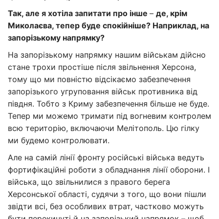
Так, але я хотіла запитати про інше
–
де, крім
Миколаєва, тепер буде спокійніше? Наприклад, на
запорізькому напрямку?
На запорізькому напрямку нашим військам дійсно
стане трохи простіше після звільнення Херсона,
тому що ми повністю відсікаємо забезпечення
запорізького угруповання військ противника від
півдня. Тобто з Криму забезпечення більше не буде.
Тепер ми можемо тримати під вогневим контролем
всю територію, включаючи Мелітополь. Цю гілку
ми будемо контролювати.
Але на самій лінії фронту російські війська ведуть
фортифікаційні роботи з обладнання лінії оборони. І
війська, що звільнилися з правого берега
Херсонської області, судячи з того, що вони пішли
звідти всі, без особливих втрат, частково можуть
бути перекинуті й на запорізький напрямок – щоб