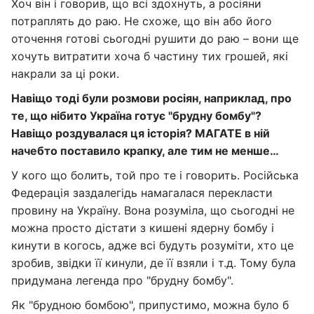
Хоч він і говорив, що всі здохнуть, а росіяни
потраплять до раю. Не схоже, що він або його
оточення готові сьогодні рушити до раю – вони ще
хочуть витратити хоча б частину тих грошей, які
накрали за ці роки.
Навіщо тоді були розмови росіян, наприклад, про
те, що нібито Україна готує "брудну бомбу"?
Навіщо роздувалася ця історія? МАГАТЕ в ній
начебто поставило крапку, але тим не менше…
У кого що болить, той про те і говорить. Російська
Федерація заздалегідь намагалася перекласти
провину на Україну. Вона розуміла, що сьогодні не
можна просто дістати з кишені ядерну бомбу і
кинути в когось, адже всі будуть розуміти, хто це
зробив, звідки її кинули, де її взяли і т.д. Тому була
придумана легенда про "брудну бомбу".
Як "брудною бомбою", припустимо, можна було б