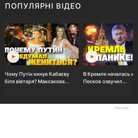
ПОПУЛЯРНІ ВІДЕО
Чому Путін кинув Кабаєву
В Кремле началась ис
біля вівтаря? Максакова...
Песков озвучил...
Реклама