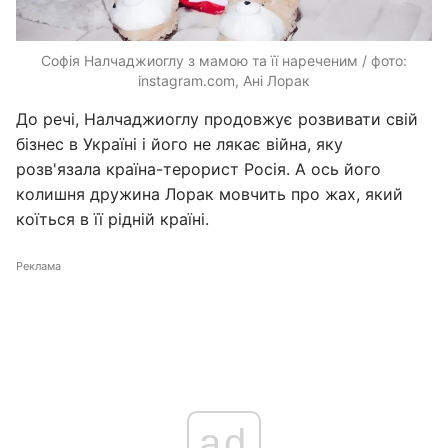
Софія Налчаджиоглу з мамою та її нареченим / фото:
instagram.com, Ані Лорак
До речі, Налчаджиоглу продовжує розвивати свій
бізнес в Україні і його не лякає війна, яку
розв'язала країна-терорист Росія. А ось його
колишня дружина Лорак мовчить про жах, який
коїться в її рідній країні.
Реклама
ad