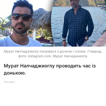
Мурат Налчаджиоглу показався з дочкою / колаж: Главред,
фото: instagram.com, Мурат Налчаджиоглу
Мурат Налчаджиоглу проводить час із
донькою.
Реклама