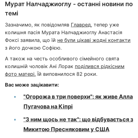
Мурат Налчаджиоглу - останні новини по
темі
Зазначимо, як повідомляв
Главред
, тепер уже
колишня пасія Мурата Налчаджиоглу Анастасія
Фоксі заявила, що їй
не були цікаві жодні контакти
з його дочкою Софією.
А також на честь особливого сімейного свята
колишній чоловік Ані Лорак
поділився рідкісним
фото матері.
Їй виповнилося 82 роки.
Вас може зацікавити:
"Огорожа в три поверхи": як живе Алла
Пугачова на Кіпрі
"З ним щось не так": що відбувається з
Микитою Пресняковим у США