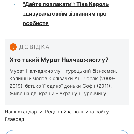
"Дайте поплакати": Тіна Кароль
здивувала своїм зізнанням про
особисте
ДОВІДКА
Хто такий Мурат Налчаджиоглу?
Мурат Налчаджиоглу - турецький бізнесмен.
Колишній чоловік співачки Ані Лорак (2009-
2019), батько її єдиної доньки Софії (2011).
Живе на дві країни - Україну і Туреччину.
Наші стандарти:
Редакційна політика сайту
Главред