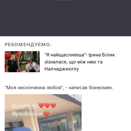
РЕКОМЕНДУЄМО:
"Я найщасливіша": Ірина Білик
зізналася, що між нею та
Налчаджиоглу
"Моя нескінченна любов", - написав бізнесмен.