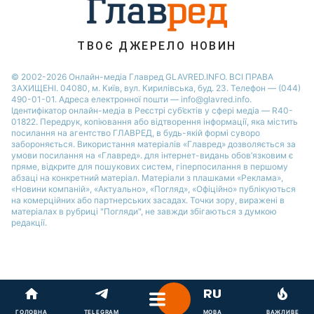
Новини Запоріжжя
Новини Дніпра
ТВОЄ ДЖЕРЕЛО НОВИН
© 2002-2026 Онлайн-медіа Главред GLAVRED.INFO. ВСІ ПРАВА
ЗАХИЩЕНІ. 04080, м. Київ, вул. Кирилівська, буд. 23. Телефон — (044)
490-01-01. Адреса електронної пошти — info@glavred.info.
Ідентифікатор онлайн-медіа в Реєстрі суб’єктів у сфері медіа — R40-
01822.
Передрук, копіювання або відтворення інформації, яка містить
посилання на агентство ГЛАВРЕД, в будь-якій формi суворо
забороняється. Використання матеріалів «Главред» дозволяється за
умови посилання на «Главред». для інтернет-видань обов’язковим є
пряме, відкрите для пошукових систем, гіперпосилання в першому
абзаці на конкретний матеріал. Матеріали з плашками «Реклама»,
«Новини компаній», «Актуально», «Погляд», «Офіційно» публікуються
на комерційних або партнерських засадах. Точки зору, виражені в
матеріалах в рубриці "Погляди", не завжди збігаються з думкою
редакції.
ГОЛОВНА
TELEGRAM
МОВА
ВАЖЛИВЕ