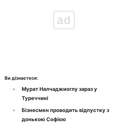
ad
Ви дізнаєтеся:
Мурат Налчаджиоглу зараз у
Туреччині
Бізнесмен проводить відпустку з
донькою Софією