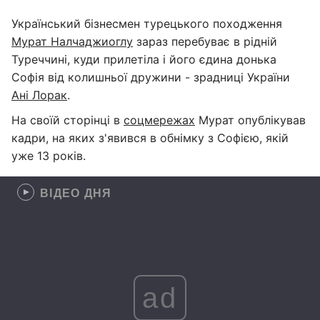
Український бізнесмен турецького походження
Мурат Налчаджиоглу
зараз перебуває в рідній
Туреччині, куди прилетіла і його єдина донька
Софія від колишньої дружини - зрадниці України
Ані Лорак
.
На своїй сторінці в
соцмережах
Мурат опублікував
кадри, на яких з'явився в обнімку з Софією, якій
уже 13 років.
ВІДЕО ДНЯ
ad