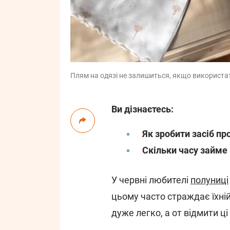
Плям на одязі не залишиться, якщо використати
Ви дізнаєтесь:
Як зробити засіб пр
Скільки часу займе 
У червні любителі
полуниці
цьому часто страждає їхній
дуже легко, а от відмити ці