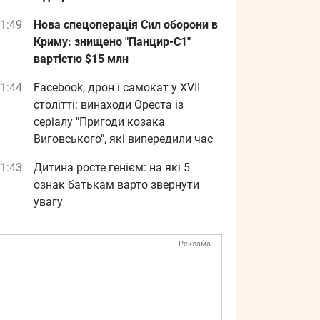
1:49
Нова спецоперація Сил оборони в
Криму: знищено "Панцир-С1"
вартістю $15 млн
1:44
Facebook, дрон і самокат у XVII
столітті: винаходи Ореста із
серіалу "Пригоди козака
Виговського", які випередили час
1:43
Дитина росте генієм: на які 5
ознак батькам варто звернути
увагу
Реклама