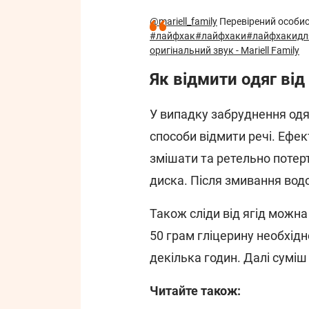
@mariell_family
Перевірений особис
#лайфхак
#лайфхаки
#лайфхакидл
оригінальний звук - Mariell Family
Як відмити одяг від
У випадку забруднення одяг
способи відмити речі. Ефек
змішати та ретельно потер
диска. Після змивання вод
Також сліди від ягід можна
50 грам гліцерину необхідн
декілька годин. Далі сумі
Читайте також: