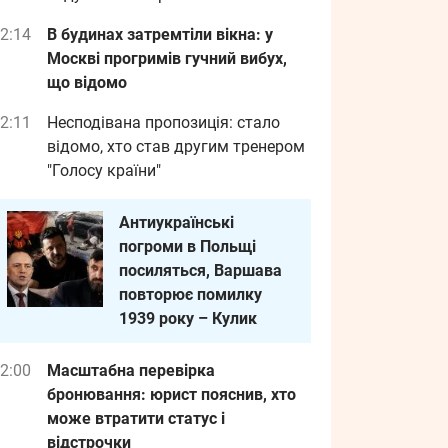
2:14
В будинах затремтіли вікна: у
Москві прогримів гучний вибух,
що відомо
2:11
Несподівана пропозиція: стало
відомо, хто став другим тренером
"Голосу країни"
Антиукраїнські
погроми в Польщі
посиляться, Варшава
повторює помилку
1939 року – Кулик
2:00
Масштабна перевірка
бронювання: юрист пояснив, хто
може втратити статус і
відстрочки