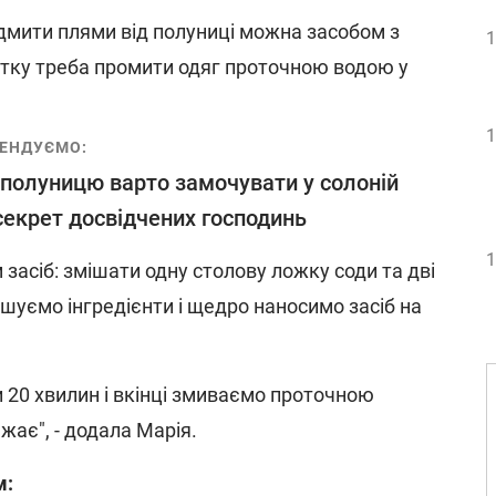
дмити плями від полуниці можна засобом з
1
чатку треба промити одяг проточною водою у
1
ЕНДУЄМО:
полуницю варто замочувати у солоній
 секрет досвідчених господинь
1
 засіб: змішати одну столову ложку соди та дві
шуємо інгредієнти і щедро наносимо засіб на
20 хвилин і вкінці змиваємо проточною
жає", - додала Марія.
м: