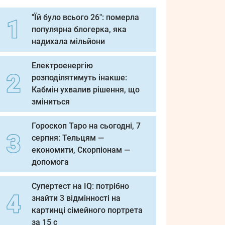
"Їй було всього 26": померла
популярна блогерка, яка
надихала мільйони
Електроенергію
розподілятимуть інакше:
Кабмін ухвалив рішення, що
зміниться
Гороскоп Таро на сьогодні, 7
серпня: Тельцям —
економити, Скорпіонам —
допомога
Супертест на IQ: потрібно
знайти 3 відмінності на
картинці сімейного портрета
за 15 с