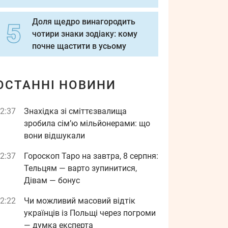
Доля щедро винагородить
чотири знаки зодіаку: кому
почне щастити в усьому
ОСТАННІ НОВИНИ
2:37
Знахідка зі сміттєзвалища
зробила сім’ю мільйонерами: що
вони відшукали
2:37
Гороскоп Таро на завтра, 8 серпня:
Тельцям — варто зупинитися,
Дівам — бонус
2:22
Чи можливий масовий відтік
українців із Польщі через погроми
— думка експерта