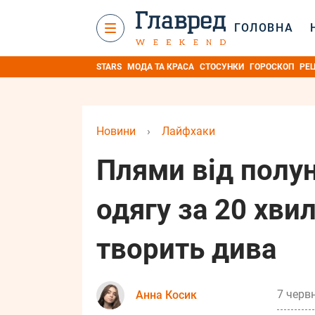
ГОЛОВНА
STARS
МОДА ТА КРАСА
СТОСУНКИ
ГОРОСКОП
РЕ
Новини
›
Лайфхаки
Плями від полун
одягу за 20 хви
творить дива
7 червн
Анна Косик