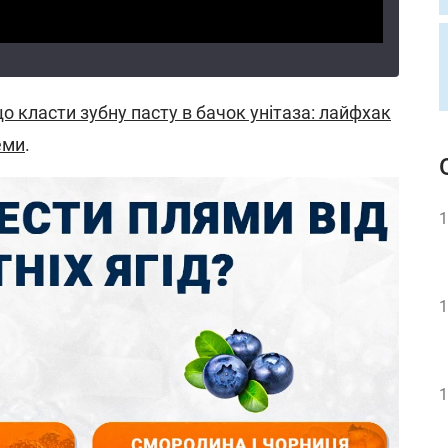
о класти зубну пасту в бачок унітаза: лайфхак
еми
.
1
1
1