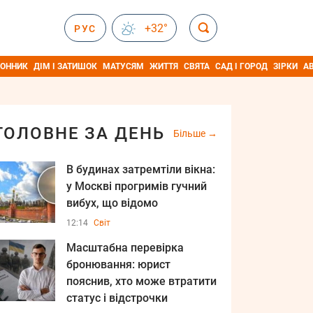
+32°
РУС
ОННИК
ДІМ І ЗАТИШОК
МАТУСЯМ
ЖИТТЯ
СВЯТА
САД І ГОРОД
ЗІРКИ
А
ГОЛОВНЕ ЗА ДЕНЬ
Більше
В будинах затремтіли вікна:
у Москві прогримів гучний
вибух, що відомо
12:14
Світ
Масштабна перевірка
бронювання: юрист
пояснив, хто може втратити
статус і відстрочки