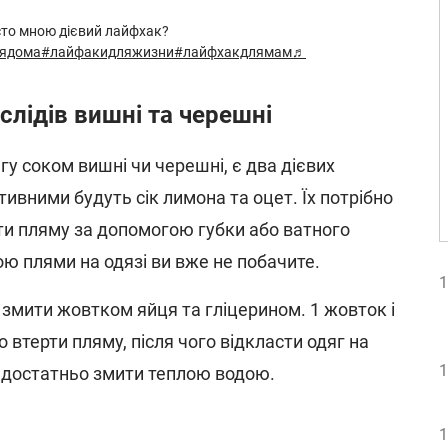
то мною дієвий лайфхак?
ядома
#лайфакидляжизни
#лайфхакдлямам
♬
 слідів вишні та черешні
у соком вишні чи черешні, є два дієвих
тивними будуть сік лимона та оцет. Їх потрібно
ти пляму за допомогою губки або ватного
ою плями на одязі ви вже не побачите.
1
 змити жовтком яйця та гліцерином. 1 жовток і
о втерти пляму, після чого відкласти одяг на
1
ш достатньо змити теплою водою.
1