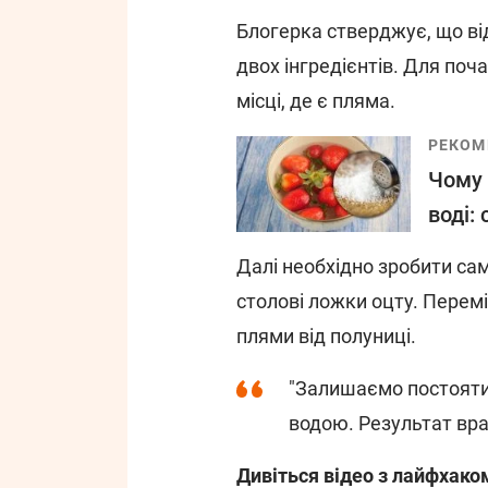
Блогерка стверджує, що ві
двох інгредієнтів. Для по
місці, де є пляма.
РЕКОМ
Чому 
воді:
Далі необхідно зробити сам
столові ложки оцту. Перемі
плями від полуниці.
"Залишаємо постояти 
водою. Результат вра
Дивіться відео з лайфхако