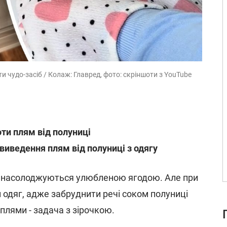
 чудо-засіб / Колаж: Главред, фото: скріншоти з YouTube
оти плям від полуниці
виведення плям від полуниці з одягу
насолоджуються улюбленою ягодою. Але при
 одяг, адже забруднити речі соком полуниці
 плями - задача з зірочкою.