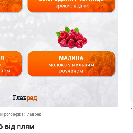
1
1
1
/ Інфографіка: Главред
б від плям