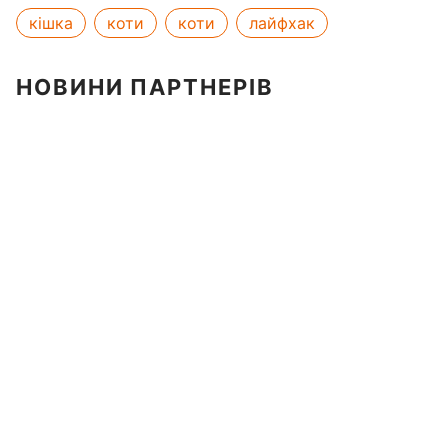
кішка
коти
коти
лайфхак
НОВИНИ ПАРТНЕРІВ