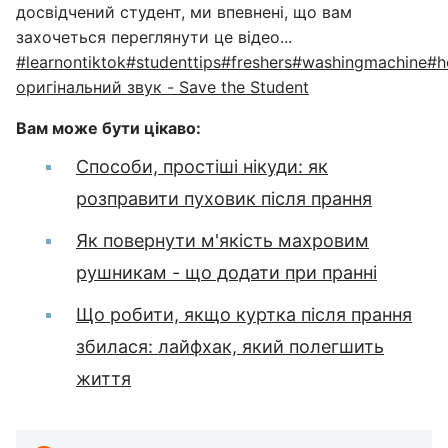
досвідчений студент, ми впевнені, що вам
захочеться переглянути це відео...
#learnontiktok
#studenttips
#freshers
#washingmachine
#h
оригінальний звук - Save the Student
Вам може бути цікаво:
Способи, простіші нікуди: як
розправити пуховик після прання
Як повернути м'якість махровим
рушникам - що додати при пранні
Що робити, якщо куртка після прання
збилася: лайфхак, який полегшить
життя