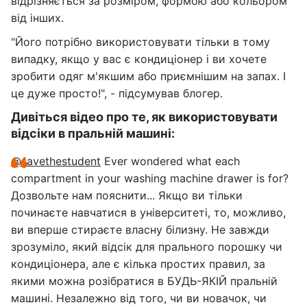
відрізняється за розміром, формою або кольором
від інших.
"Його потрібно використовувати тільки в тому
випадку, якщо у вас є кондиціонер і ви хочете
зробити одяг м'якшим або приємнішим на запах. І
це дуже просто!", - підсумував блогер.
Дивіться відео про те, як використовувати
відсіки в пральній машині:
@savethestudent
Ever wondered what each
compartment in your washing machine drawer is for?
Дозвольте нам пояснити... Якщо ви тільки
починаєте навчатися в університеті, то, можливо,
ви вперше стираєте власну білизну. Не завжди
зрозуміло, який відсік для прального порошку чи
кондиціонера, але є кілька простих правил, за
якими можна розібратися в БУДЬ-ЯКІЙ пральній
машині. Незалежно від того, чи ви новачок, чи