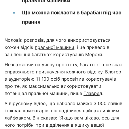
пральної машинки
Що можна покласти в барабан під час
прання
Чоловік розповів, для чого використовується
кожен відсік
пральної машини
, і це привело в
заціпеніння багатьох користувачів Мережі.
Незважаючи на уявну простоту, багато хто не знає
справжнього призначення кожного відсіку. Блогер
з аудиторією 11 100 осіб просвітив користувачів
про те, як максимально використовувати
потенціал пральної машини, пише
Главред
.
У вірусному відео, що набрало майже 3 000 лайків
і шквал коментарів, він поділився найважливішим
лайфхаком. Він сказав: "Якщо вам цікаво, ось для
чого потрібні три відділення в ящику вашої