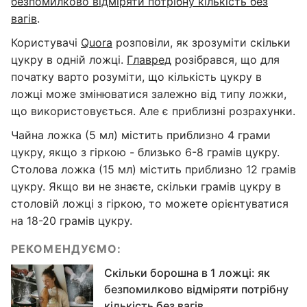
безпомилково відміряти потрібну кількість без
вагів
.
Користувачі
Quora
розповіли, як зрозуміти скільки
цукру в одній ложці.
Главред
розібрався, що для
початку варто розуміти, що кількість цукру в
ложці може змінюватися залежно від типу ложки,
що використовується. Але є приблизні розрахунки.
Чайна ложка (5 мл) містить приблизно 4 грами
цукру, якщо з гіркою - близько 6-8 грамів цукру.
Столова ложка (15 мл) містить приблизно 12 грамів
цукру. Якщо ви не знаєте, скільки грамів цукру в
столовій ложці з гіркою, то можете орієнтуватися
на 18-20 грамів цукру.
РЕКОМЕНДУЄМО:
Скільки борошна в 1 ложці: як
безпомилково відміряти потрібну
кількість без вагів