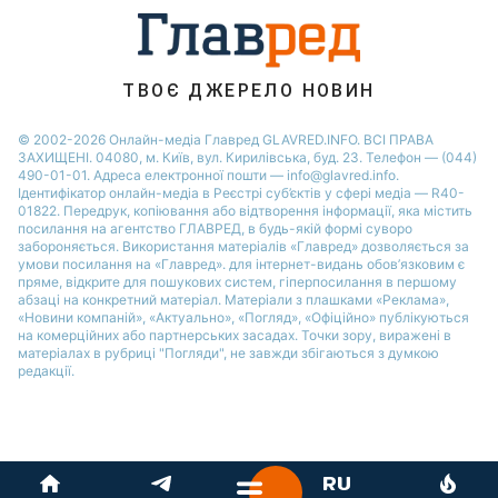
Новини Рівного
Новини Житомира
Новини Запоріжжя
ТВОЄ ДЖЕРЕЛО НОВИН
Новини Одеси
© 2002-2026 Онлайн-медіа Главред GLAVRED.INFO. ВСІ ПРАВА
ЗАХИЩЕНІ. 04080, м. Київ, вул. Кирилівська, буд. 23. Телефон — (044)
490-01-01. Адреса електронної пошти — info@glavred.info.
Ідентифікатор онлайн-медіа в Реєстрі суб’єктів у сфері медіа — R40-
01822.
Передрук, копіювання або відтворення інформації, яка містить
посилання на агентство ГЛАВРЕД, в будь-якій формi суворо
забороняється. Використання матеріалів «Главред» дозволяється за
умови посилання на «Главред». для інтернет-видань обов’язковим є
пряме, відкрите для пошукових систем, гіперпосилання в першому
абзаці на конкретний матеріал. Матеріали з плашками «Реклама»,
«Новини компаній», «Актуально», «Погляд», «Офіційно» публікуються
на комерційних або партнерських засадах. Точки зору, виражені в
матеріалах в рубриці "Погляди", не завжди збігаються з думкою
редакції.