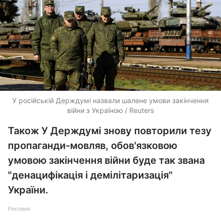
У російській Держдумі назвали шалене умови закінчення
війни з Україною / Reuters
Також У Держдумі знову повторили тезу
пропаганди-мовляв, обов'язковою
умовою закінчення війни буде так звана
"денацифікація і демілітаризація"
України.
Реклама