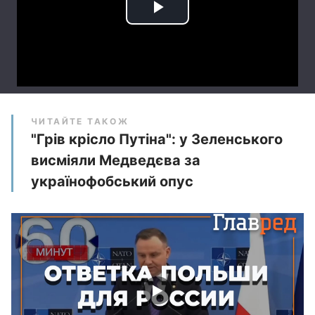
ЧИТАЙТЕ ТАКОЖ
"Грів крісло Путіна": у Зеленського
висміяли Медведєва за
українофобський опус