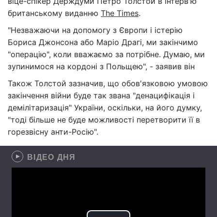
віце-спікер Держдуми Петро Толстой в інтерв'ю
британському виданню
The Times
.
"Незважаючи на допомогу з Європи і істерію
Бориса Джонсона або Маріо Драгі, ми закінчимо
"операцію", коли вважаємо за потрібне. Думаю, ми
зупинимося на кордоні з Польщею", - заявив він
Також Толстой зазначив, що обов'язковою умовою
закінчення війни буде так звана "денацифікація і
демілітаризація" України, оскільки, на його думку,
"тоді більше не буде можливості перетворити її в
горезвісну анти-Росію".
ВІДЕО ДНЯ