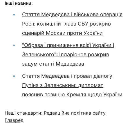
Інші новини:
Стаття Медведєва і військова операція
Росії: колишній глава СБУ розкрив
сценарій Москви проти України
"Образа і приниження всієї України і
Зеленського": Ілларіонов розкрив
задум статті Медведєва
Стаття Медведєва і провал діалогу
Путіна з Зеленським: дипломат
пояснив позицію Кремля щодо України
Наші стандарти:
Редакційна політика сайту
Главред