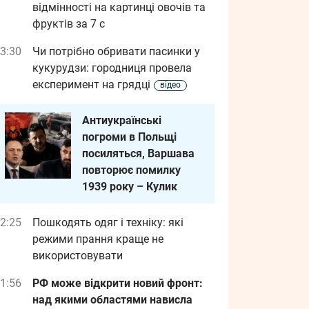
відмінності на картинці овочів та
фруктів за 7 с
3:30
Чи потрібно обривати пасинки у
кукурудзи: городниця провела
експеримент на грядці
відео
Антиукраїнські
погроми в Польщі
посиляться, Варшава
повторює помилку
1939 року – Кулик
2:25
Пошкодять одяг і техніку: які
режими прання краще не
використовувати
1:56
РФ може відкрити новий фронт:
над якими областями нависла