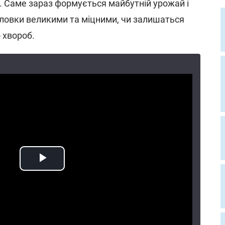
. Саме зараз формується майбутній урожай і
оловки великими та міцними, чи залишаться
 хвороб.