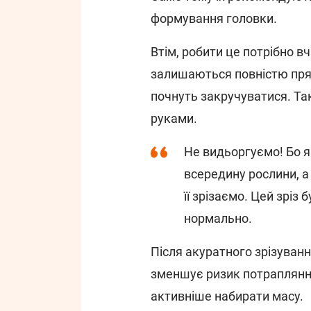
формування головки.
Втім, робити це потрібно вч
залишаються повністю пря
почнуть закручуватися. Та
руками.
Не видьоргуємо! Бо я
всередину рослини, а
її зрізаємо. Цей зріз б
нормально.
Після акуратного зрізуван
зменшує ризик потрапляння
активніше набирати масу.