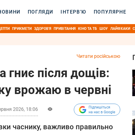
НОВИНИ
ПОГЛЯДИ
ІНТЕРВ’Ю
ПОПУЛЯРНЕ
ЦЕПТИ
ПРИКМЕТИ
ЗДОРОВ'Я
ПРИВІТАННЯ
КІНО ТА ТБ
ШОУ
ЛАЙФХАКИ
С
Читати російською
а гниє після дощів:
ку врожаю в червні
Підпишіться
ервня 2026, 18:06
на нас в Google
вки часнику, важливо правильно