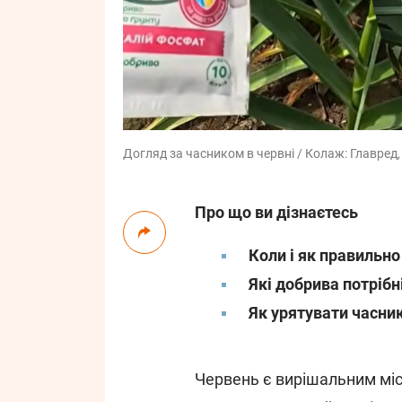
Догляд за часником в червні / Колаж: Главред,
Про що ви дізнаєтесь
Коли і як правильно
Які добрива потрібні
Як урятувати часник
Червень є вирішальним мі