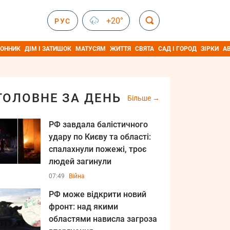
+20°
РУС
ОННИК
ДІМ І ЗАТИШОК
МАТУСЯМ
ЖИТТЯ
СВЯТА
САД І ГОРОД
ЗІРКИ
А
ГОЛОВНЕ ЗА ДЕНЬ
Більше
РФ завдала балістичного
удару по Києву та області:
спалахнули пожежі, троє
людей загинули
07:49
Війна
РФ може відкрити новий
фронт: над якими
областями нависла загроза