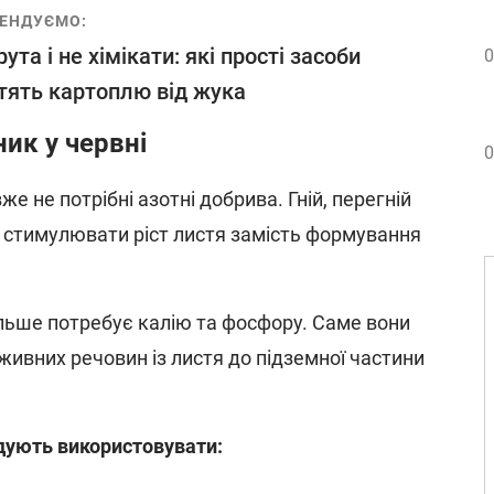
ЕНДУЄМО:
ута і не хімікати: які прості засоби
0
тять картоплю від жука
ик у червні
0
е не потрібні азотні добрива. Гній, перегній
 стимулювати ріст листя замість формування
ільше потребує калію та фосфору. Саме вони
вних речовин із листя до підземної частини
ують використовувати: