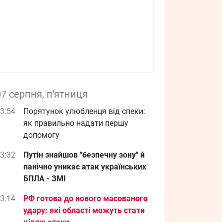
07 серпня, п'ятниця
3:54
Порятунок улюбленця від спеки:
як правильно надати першу
допомогу
3:32
Путін знайшов "безпечну зону" й
панічно уникає атак українських
БПЛА - ЗМІ
3:14
РФ готова до нового масованого
удару: які області можуть стати