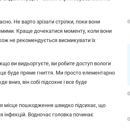
асно. Не варто зрізати стрілки, поки вони
0
мими. Краще дочекатися моменту, коли вони
кож не рекомендується висмикувати їх
кщо ви видьоргуєте, ви робите доступ вологи
 це буде пряме гниття. Ми просто елементарно
уде вниз, він собі підсохне і все буде
0
ня місце пошкодження швидко підсихає, що
 інфекцій. Водночас головка починає
0