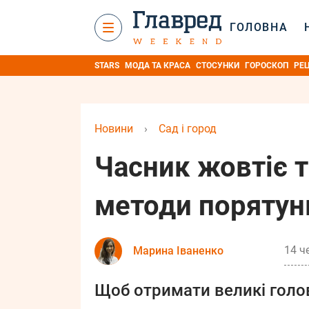
ГОЛОВНА
STARS
МОДА ТА КРАСА
СТОСУНКИ
ГОРОСКОП
РЕ
Новини
›
Сад і город
Часник жовтіє т
методи порятун
14 ч
Марина Іваненко
Щоб отримати великі голо