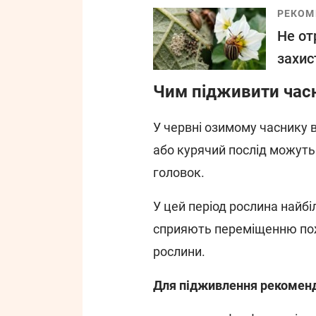
РЕКОМ
Не отр
захис
Чим підживити часн
У червні озимому часнику вж
або курячий послід можуть
головок.
У цей період рослина найб
сприяють переміщенню пожи
рослини.
Для підживлення рекоменд