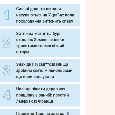
Сильні дощі та шквали
насуваються на Україну: коли
похолодання витіснить спеку
Затяжна магнітна буря
охоплює Землю: скільки
триватиме геомагнітний
шторм
Знахідка зі сміттєзвалища
зробила сім’ю мільйонерами:
що вони відшукали
Навіщо вішати дерев'яну
прищіпку у ванній: простий
лайфхак із Франції
Гороскоп Таро на завтра, 8