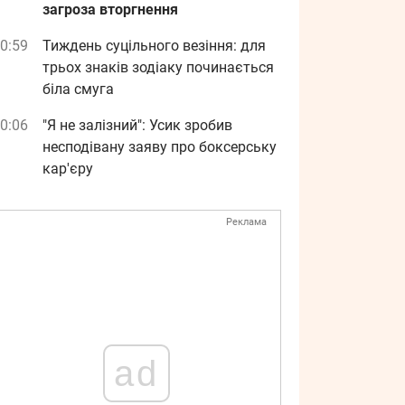
загроза вторгнення
0:59
Тиждень суцільного везіння: для
трьох знаків зодіаку починається
біла смуга
0:06
"Я не залізний": Усик зробив
несподівану заяву про боксерську
кар'єру
Реклама
ad