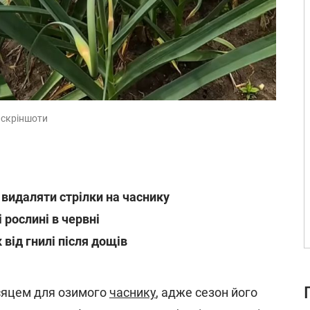
 скріншоти
 видаляти стрілки на часнику
 рослині в червні
 від гнилі після дощів
сяцем для озимого
часнику
, адже сезон його