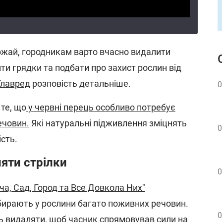
жай, городникам варто вчасно видалити
ти грядки та подбати про захист рослин від
Главред
розповість детальніше.
0
те, що
у червні перець особливо потребує
ечовин.
Які натуральні підживлення зміцнять
0
сть.
яти стрілки
0
а, Сад, Город та Все Довкола Них"
бирають у рослини багато поживних речовин.
0
ь видаляти, щоб часник спрямовував сили на