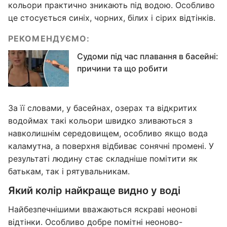
кольори практично зникають під водою. Особливо
це стосується синіх, чорних, білих і сірих відтінків.
РЕКОМЕНДУЄМО:
Судоми під час плавання в басейні:
причини та що робити
За її словами, у басейнах, озерах та відкритих
водоймах такі кольори швидко зливаються з
навколишнім середовищем, особливо якщо вода
каламутна, а поверхня відбиває сонячні промені. У
результаті людину стає складніше помітити як
батькам, так і рятувальникам.
Який колір найкраще видно у воді
Найбезпечнішими вважаються яскраві неонові
відтінки. Особливо добре помітні неоново-