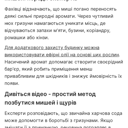
Фахівці відзначають, що миші погано переносять
деякі сильні природні аромати. Через чутливий
нюх гризуни намагаються уникати місць, де
відчуваються запахи м'яти, бузини, коріандру,
ромашки або кінзи.
Для додаткового захисту будинку можна
використовувати ефірні олії на основі цих рослин
.
Насичений аромат допомагає створити своєрідний
бар'єр, який робить приміщення менш
привабливим для шкідників і знижує ймовірність їх
появи.
Дивіться відео - простий метод
позбутися мишей і щурів
Експерти розповідають, що звичайна харчова сода
може допомогти в боротьбі з гризунами. Якщо
змішати її з приманкою, речовина потрапляє в