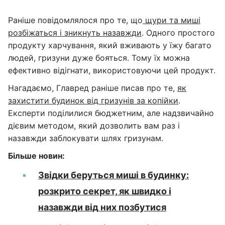
Раніше повідомлялося про те, що
щури та миші
розбіжаться і зникнуть назавжди
. Одного простого
продукту харчування, який вживають у їжу багато
людей, гризуни дуже бояться. Тому їх можна
ефективно відігнати, використовуючи цей продукт.
Нагадаємо, Главред раніше писав про те,
як
захистити будинок від гризунів за копійки
.
Експерти поділилися бюджетним, але надзвичайно
дієвим методом, який дозволить вам раз і
назавжди заблокувати шлях гризунам.
Більше новин:
Звідки беруться миші в будинку:
розкрито секрет, як швидко і
назавжди від них позбутися