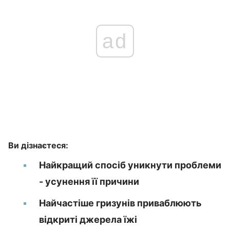
ad
Ви дізнаєтеся:
Найкращий спосіб уникнути проблеми
- усунення її причини
Найчастіше гризунів приваблюють
відкриті джерела їжі