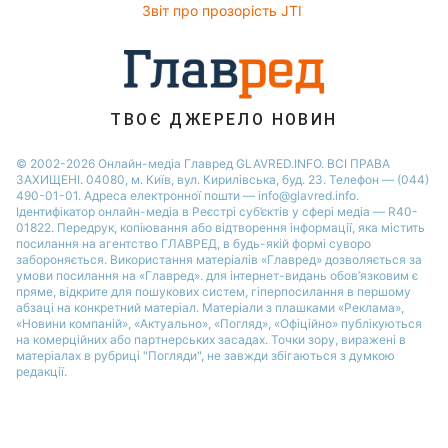
Звіт про прозорість JTI
Новини Житомира
Новини Запоріжжя
Новини Одеси
ТВОЄ ДЖЕРЕЛО НОВИН
© 2002-2026 Онлайн-медіа Главред GLAVRED.INFO. ВСІ ПРАВА
ЗАХИЩЕНІ. 04080, м. Київ, вул. Кирилівська, буд. 23. Телефон — (044)
490-01-01. Адреса електронної пошти — info@glavred.info.
Ідентифікатор онлайн-медіа в Реєстрі суб’єктів у сфері медіа — R40-
01822.
Передрук, копіювання або відтворення інформації, яка містить
посилання на агентство ГЛАВРЕД, в будь-якій формi суворо
забороняється. Використання матеріалів «Главред» дозволяється за
умови посилання на «Главред». для інтернет-видань обов’язковим є
пряме, відкрите для пошукових систем, гіперпосилання в першому
абзаці на конкретний матеріал. Матеріали з плашками «Реклама»,
«Новини компаній», «Актуально», «Погляд», «Офіційно» публікуються
на комерційних або партнерських засадах. Точки зору, виражені в
матеріалах в рубриці "Погляди", не завжди збігаються з думкою
редакції.