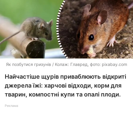
Як позбутися гризунів / Колаж: Главред, фото: pixabay.com
Найчастіше щурів приваблюють відкриті
джерела їжі: харчові відходи, корм для
тварин, компостні купи та опалі плоди.
Реклама