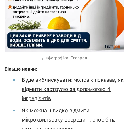
/ Інфографіка: Главред
Більше новин:
Буде виблискувати: чоловік показав, як
відмити каструлю за допомогою 4
інгредієнтів
Як можна швидко відмити
мікрохвильовку всередині: спосіб на
замітку господиням