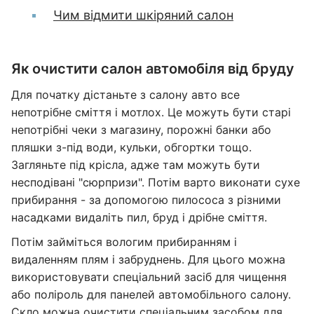
Чим відмити шкіряний салон
Як очистити салон автомобіля від бруду
Для початку дістаньте з салону авто все
непотрібне сміття і мотлох. Це можуть бути старі
непотрібні чеки з магазину, порожні банки або
пляшки з-під води, кульки, обгортки тощо.
Загляньте під крісла, адже там можуть бути
несподівані "сюрпризи". Потім варто виконати сухе
прибирання - за допомогою пилососа з різними
насадками видаліть пил, бруд і дрібне сміття.
Потім займіться вологим прибиранням і
видаленням плям і забруднень. Для цього можна
використовувати спеціальний засіб для чищення
або поліроль для панелей автомобільного салону.
Скло можна очистити спеціальним засобом для