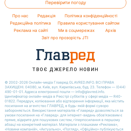
Перевірити погоду
Тести по картинці
Новини моди
Потап
Новини Сум
Оптичні ілюзії
Поради від Андре Тана
Про нас
Редакція
Політика конфіденційності
Новини Дніпра
Народні прикмети
Редакційна політика
Правила користування сайтом
Новини Черкаси
Реклама на сайті
Ми в соцмережах
Архів
Усе про шоу-бізнес
Новини Тернополя
Звіт про прозорість JTI
Новини Рівного
Новини Житомира
Новини Запоріжжя
ТВОЄ ДЖЕРЕЛО НОВИН
Новини Одеси
© 2002-2026 Онлайн-медіа Главред GLAVRED.INFO. ВСІ ПРАВА
ЗАХИЩЕНІ. 04080, м. Київ, вул. Кирилівська, буд. 23. Телефон — (044)
490-01-01. Адреса електронної пошти — info@glavred.info.
Ідентифікатор онлайн-медіа в Реєстрі суб’єктів у сфері медіа — R40-
01822.
Передрук, копіювання або відтворення інформації, яка містить
посилання на агентство ГЛАВРЕД, в будь-якій формi суворо
забороняється. Використання матеріалів «Главред» дозволяється за
умови посилання на «Главред». для інтернет-видань обов’язковим є
пряме, відкрите для пошукових систем, гіперпосилання в першому
абзаці на конкретний матеріал. Матеріали з плашками «Реклама»,
«Новини компаній», «Актуально», «Погляд», «Офіційно» публікуються