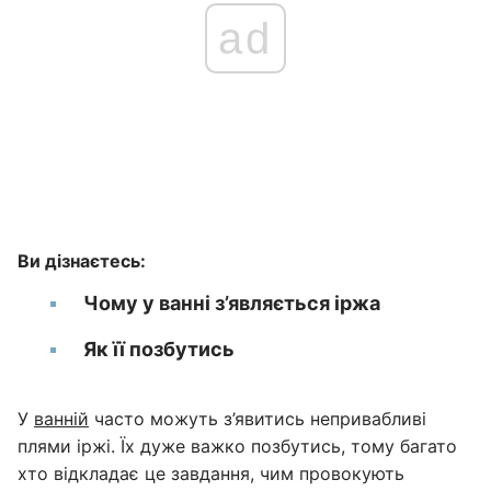
ad
Ви дізнаєтесь:
Чому у ванні з’являється іржа
Як її позбутись
У
ванній
часто можуть з’явитись непривабливі
плями іржі. Їх дуже важко позбутись, тому багато
хто відкладає це завдання, чим провокують