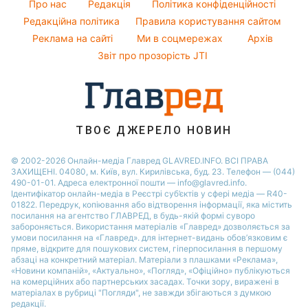
Гарний манікюр
Новини Сум
Про нас
Редакція
Політика конфіденційності
Усе про шоу-бізнес
Потап
Легкі десерти
Редакційна політика
Правила користування сайтом
Новини Черкаси
Софія Ротару
Реклама на сайті
Ми в соцмережах
Архів
Напої
Новини Рівного
Ольга Сумська
Звіт про прозорість JTI
Святкове меню
Філіп Кіркоров
ТВОЄ ДЖЕРЕЛО НОВИН
© 2002-2026 Онлайн-медіа Главред GLAVRED.INFO. ВСІ ПРАВА
ЗАХИЩЕНІ. 04080, м. Київ, вул. Кирилівська, буд. 23. Телефон — (044)
490-01-01. Адреса електронної пошти — info@glavred.info.
Ідентифікатор онлайн-медіа в Реєстрі суб’єктів у сфері медіа — R40-
01822.
Передрук, копіювання або відтворення інформації, яка містить
посилання на агентство ГЛАВРЕД, в будь-якій формi суворо
забороняється. Використання матеріалів «Главред» дозволяється за
умови посилання на «Главред». для інтернет-видань обов’язковим є
пряме, відкрите для пошукових систем, гіперпосилання в першому
абзаці на конкретний матеріал. Матеріали з плашками «Реклама»,
«Новини компаній», «Актуально», «Погляд», «Офіційно» публікуються
на комерційних або партнерських засадах. Точки зору, виражені в
матеріалах в рубриці "Погляди", не завжди збігаються з думкою
редакції.