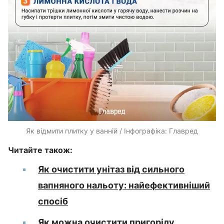
Як відмити плитку у ванній / Інфографіка: Главред
Читайте також:
Як очистити унітаз від сильного
вапняного нальоту: найефективніший
спосіб
Як можна очистити пригорілу