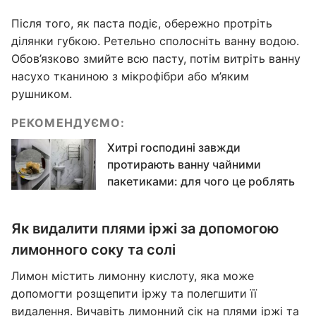
Після того, як паста подіє, обережно протріть
ділянки губкою. Ретельно сполосніть ванну водою.
Обов’язково змийте всю пасту, потім витріть ванну
насухо тканиною з мікрофібри або м’яким
рушником.
РЕКОМЕНДУЄМО:
Хитрі господині завжди
протирають ванну чайними
пакетиками: для чого це роблять
Як видалити плями іржі за допомогою
лимонного соку та солі
Лимон містить лимонну кислоту, яка може
допомогти розщепити іржу та полегшити її
видалення. Вичавіть лимонний сік на плями іржі та