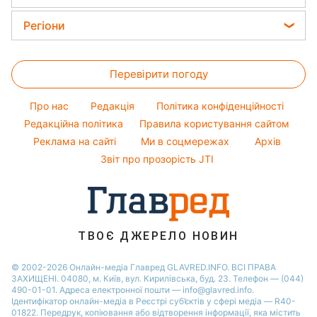
Тарифи
Алла Пугачова
Магнітні бурі
Кімнатні рослини
Жіночі стрижки
Курс валют
Регіони
Максим Галкін
Погода на сьогодні
Фарбування волосся
Настя Каменських
Новини Харкова
Погода на завтра
Гарний манікюр
Перевірити погоду
Новини Полтави
Пилова буря
Модні помилки
Новини Сум
Про нас
Редакція
Політика конфіденційності
Новини моди
Новини Львова
Редакційна політика
Правила користування сайтом
Поради від Андре Тана
Реклама на сайті
Ми в соцмережах
Архів
Новини Черкаси
Звіт про прозорість JTI
Новини Дніпра
Новини Рівного
Новини Тернополя
Новини Запоріжжя
ТВОЄ ДЖЕРЕЛО НОВИН
Новини Житомира
© 2002-2026 Онлайн-медіа Главред GLAVRED.INFO. ВСІ ПРАВА
ЗАХИЩЕНІ. 04080, м. Київ, вул. Кирилівська, буд. 23. Телефон — (044)
Новини Одеси
490-01-01. Адреса електронної пошти — info@glavred.info.
Ідентифікатор онлайн-медіа в Реєстрі суб’єктів у сфері медіа — R40-
01822.
Передрук, копіювання або відтворення інформації, яка містить