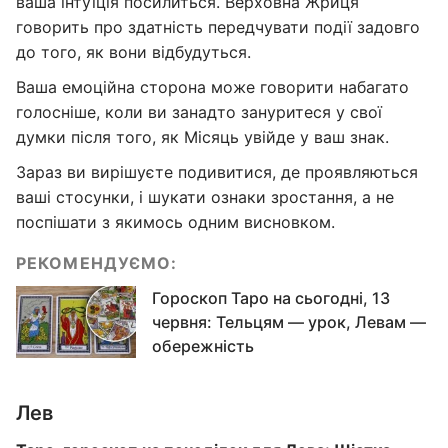
ваша інтуїція посилиться. Верховна Жриця
говорить про здатність передчувати події задовго
до того, як вони відбудуться.
Ваша емоційна сторона може говорити набагато
голосніше, коли ви занадто зануритеся у свої
думки після того, як Місяць увійде у ваш знак.
Зараз ви вирішуєте подивитися, де проявляються
ваші стосунки, і шукати ознаки зростання, а не
поспішати з якимось одним висновком.
РЕКОМЕНДУЄМО:
Гороскоп Таро на сьогодні, 13
червня: Тельцям — урок, Левам —
обережність
Лев