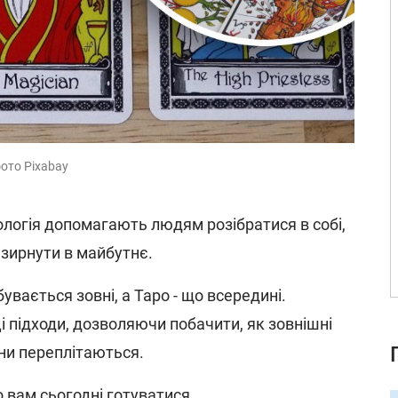
фото Pixabay
ологія допомагають людям розібратися в собі,
зазирнути в майбутнє.
увається зовні, а Таро - що всередині.
і підходи, дозволяючи побачити, як зовнішні
ани переплітаються.
о вам сьогодні готуватися.