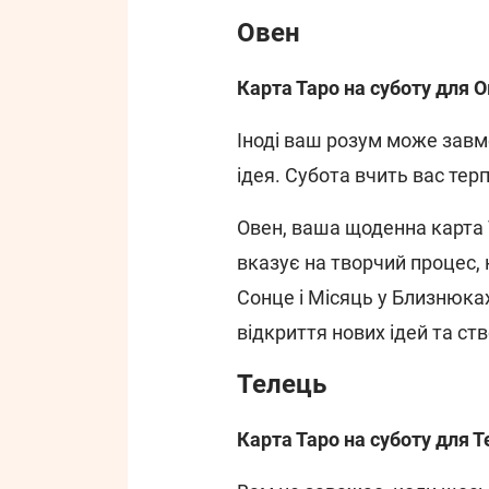
Овен
Карта Таро на суботу для О
Іноді ваш розум може завм
ідея. Субота вчить вас тер
Овен, ваша щоденна карта Т
вказує на творчий процес, 
Сонце і Місяць у Близнюках,
відкриття нових ідей та ст
Телець
Карта Таро на суботу для Т