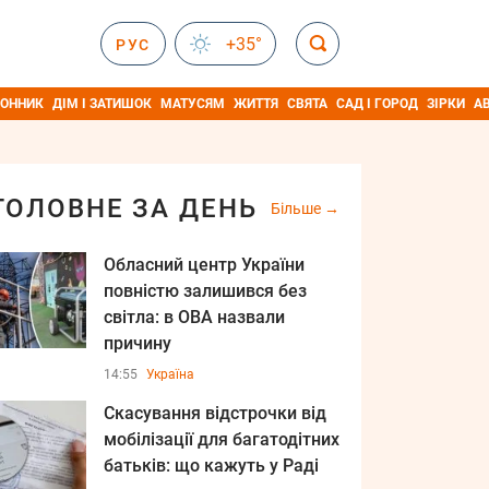
+35°
РУС
ОННИК
ДІМ І ЗАТИШОК
МАТУСЯМ
ЖИТТЯ
СВЯТА
САД І ГОРОД
ЗІРКИ
А
ГОЛОВНЕ ЗА ДЕНЬ
Більше
Обласний центр України
повністю залишився без
світла: в ОВА назвали
причину
14:55
Україна
Скасування відстрочки від
мобілізації для багатодітних
батьків: що кажуть у Раді