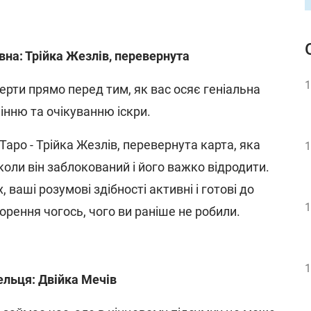
вна: Трійка Жезлів, перевернута
1
ерти прямо перед тим, як вас осяє геніальна
пінню та очікуванню іскри.
аро - Трійка Жезлів, перевернута карта, яка
1
коли він заблокований і його важко відродити.
 ваші розумові здібності активні і готові до
1
ворення чогось, чого ви раніше не робили.
1
ельця: Двійка Мечів