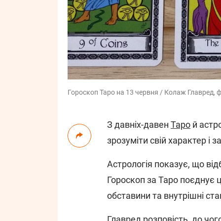
Гороскоп Таро на 13 червня / Колаж Главред, 
З давніх-давен
Таро
й астр
зрозуміти свій характер і 
Астрологія показує, що відб
Гороскоп за Таро поєднує ц
обставини та внутрішні ст
Главред
розповість, до чог