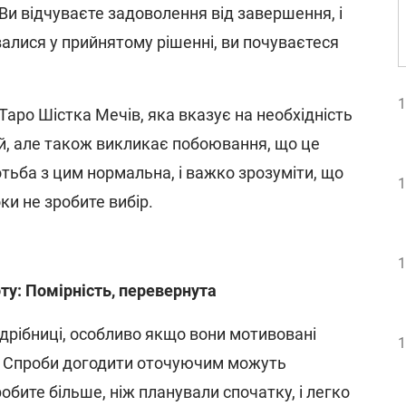
Ви відчуваєте задоволення від завершення, і
валися у прийнятому рішенні, ви почуваєтеся
1
Таро Шістка Мечів, яка вказує на необхідність
ій, але також викликає побоювання, що це
тьба з цим нормальна, і важко зрозуміти, що
1
ки не зробите вибір.
1
ту: Помірність, перевернута
 дрібниці, особливо якщо вони мотивовані
1
 Спроби догодити оточуючим можуть
робите більше, ніж планували спочатку, і легко