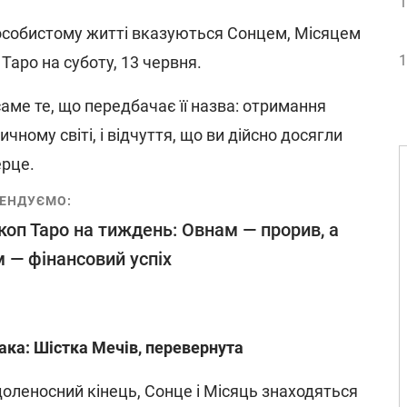
1
особистому житті вказуються Сонцем, Місяцем
1
аро на суботу, 13 червня.
аме те, що передбачає її назва: отримання
ичному світі, і відчуття, що ви дійсно досягли
ерце.
ЕНДУЄМО:
коп Таро на тиждень: Овнам — прорив, а
 — фінансовий успіх
Рака: Шістка Мечів, перевернута
доленосний кінець, Сонце і Місяць знаходяться