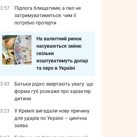
3:57
Підлога блищатиме, а пил не
затримуватиметься: чим її
потрібно протерти
На валютний ринок
насуваються зміни:
скільки
коштуватимуть долар
та євро в Україні
3:43
Батьки рідко звертають увагу: що
форма губ розкаже про характер
дитини
3:23
У Кремлі вигадали нову причину
для ударів по Україні – цинічна
заява