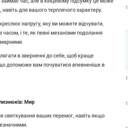
 займає час, але в кінцевому підсумку це може
1
, навіть для вашого терплячого характеру.
креслює напругу, яку ви можете відчувати,
часом, і те, як певні механізми подолання
 марними.
лягати в зверненні до себе, щоб краще
, що допоможе вам почуватися впевненіше в
1
Близнюків: Мир
1
ля святкування ваших перемог, навіть якщо
незначними.