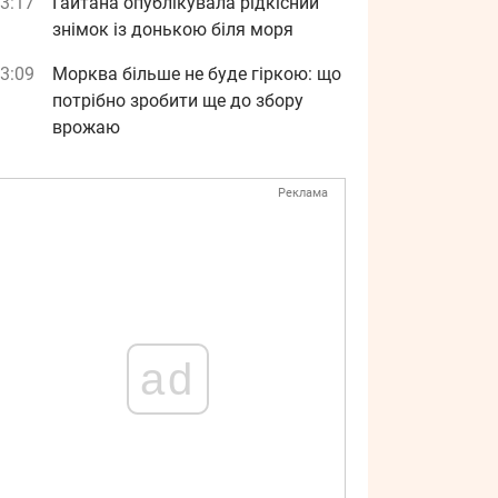
3:17
Гайтана опублікувала рідкісний
знімок із донькою біля моря
3:09
Морква більше не буде гіркою: що
потрібно зробити ще до збору
врожаю
Реклама
ad