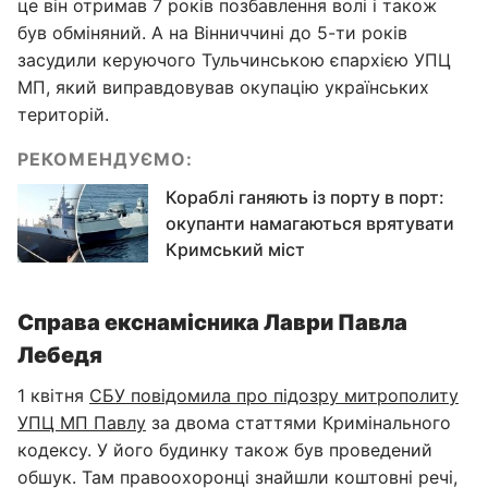
це він отримав 7 років позбавлення волі і також
був обміняний. А на Вінниччині до 5-ти років
засудили керуючого Тульчинською єпархією УПЦ
МП, який виправдовував окупацію українських
територій.
РЕКОМЕНДУЄМО:
Кораблі ганяють із порту в порт:
окупанти намагаються врятувати
Кримський міст
Справа екснамісника Лаври Павла
Лебедя
1 квітня
СБУ повідомила про підозру митрополиту
УПЦ МП Павлу
за двома статтями Кримінального
кодексу. У його будинку також був проведений
обшук. Там правоохоронці знайшли коштовні речі,