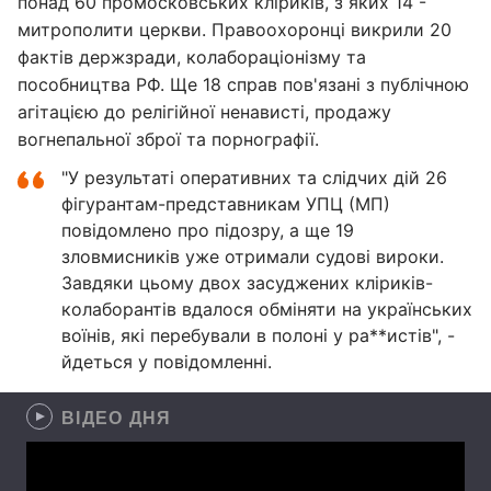
понад 60 промосковських кліриків, з яких 14 -
митрополити церкви. Правоохоронці викрили 20
фактів держзради, колабораціонізму та
пособництва РФ. Ще 18 справ пов'язані з публічною
агітацією до релігійної ненависті, продажу
вогнепальної зброї та порнографії.
"У результаті оперативних та слідчих дій 26
фігурантам-представникам УПЦ (МП)
повідомлено про підозру, а ще 19
зловмисників уже отримали судові вироки.
Завдяки цьому двох засуджених кліриків-
колаборантів вдалося обміняти на українських
воїнів, які перебували в полоні у ра**истів", -
йдеться у повідомленні.
ВІДЕО ДНЯ