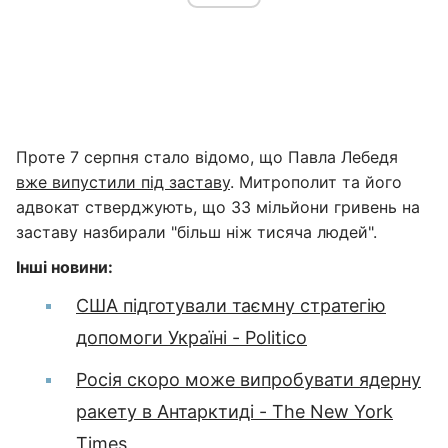
Проте 7 серпня стало відомо, що Павла Лебедя
вже випустили під заставу
. Митрополит та його
адвокат стверджують, що 33 мільйони гривень на
заставу назбирали "більш ніж тисяча людей".
Інші новини:
США підготували таємну стратегію
допомоги Україні - Politico
Росія скоро може випробувати ядерну
ракету в Антарктиді - The New York
Times