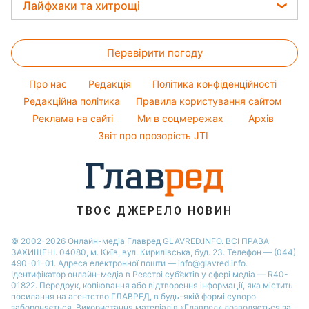
Жіночі стрижки
Погода на завтра
Лайфхаки та хитрощі
Софія Ротару
Оптичні ілюзії
Новини Тернополя
Фарбування волосся
Пилова буря
Ольга Сумська
Прання
Народні прикмети
Новини Черкаси
Гарний манікюр
Перевірити погоду
Кімнатні рослини
Усе про шоу-бізнес
Новини Житомира
Модні помилки
Усе про сало
Новини Рівного
Про нас
Редакція
Політика конфіденційності
Новини моди
Прибирання
Редакційна політика
Правила користування сайтом
Новини Одеси
Поради від Андре Тана
Реклама на сайті
Ми в соцмережах
Архів
Авто
Новини Запоріжжя
Звіт про прозорість JTI
ТВОЄ ДЖЕРЕЛО НОВИН
© 2002-2026 Онлайн-медіа Главред GLAVRED.INFO. ВСІ ПРАВА
ЗАХИЩЕНІ. 04080, м. Київ, вул. Кирилівська, буд. 23. Телефон — (044)
490-01-01. Адреса електронної пошти — info@glavred.info.
Ідентифікатор онлайн-медіа в Реєстрі суб’єктів у сфері медіа — R40-
01822.
Передрук, копіювання або відтворення інформації, яка містить
посилання на агентство ГЛАВРЕД, в будь-якій формi суворо
забороняється. Використання матеріалів «Главред» дозволяється за