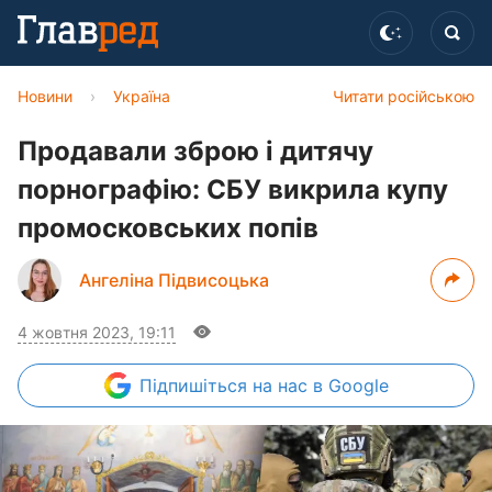
Новини
›
Україна
Читати російською
Продавали зброю і дитячу
порнографію: СБУ викрила купу
промосковських попів
Ангеліна Підвисоцька
4 жовтня 2023, 19:11
Підпишіться
на нас в Google