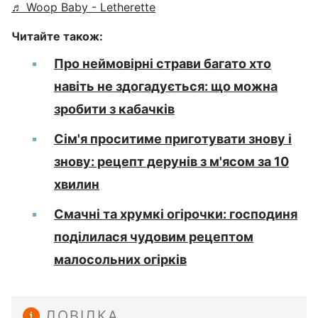
♬ Woop Baby - Letherette
Читайте також:
Про неймовірні страви багато хто
навіть не здогадується: що можна
зробити з кабачків
Сім'я проситиме приготувати знову і
знову: рецепт дерунів з м'ясом за 10
хвилин
Смачні та хрумкі огірочки: господиня
поділилася чудовим рецептом
малосольних огірків
ДОВІДКА