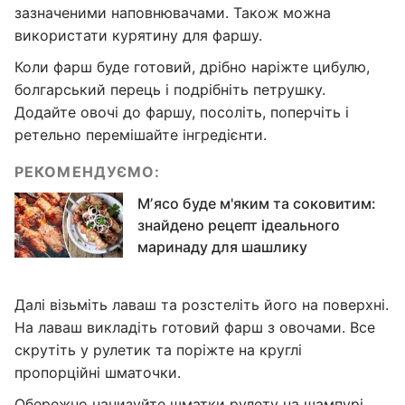
зазначеними наповнювачами. Також можна
використати курятину для фаршу.
Коли фарш буде готовий, дрібно наріжте цибулю,
болгарський перець і подрібніть петрушку.
Додайте овочі до фаршу, посоліть, поперчіть і
ретельно перемішайте інгредієнти.
РЕКОМЕНДУЄМО:
Мʼясо буде м'яким та соковитим:
знайдено рецепт ідеального
маринаду для шашлику
Далі візьміть лаваш та розстеліть його на поверхні.
На лаваш викладіть готовий фарш з овочами. Все
скрутіть у рулетик та поріжте на круглі
пропорційні шматочки.
Обережно нанизуйте шматки рулету на шампурі.