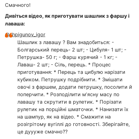
Смачного!
Дивіться відео, як приготувати шашлик з фаршу і
лаваша:
@shpigunov_igor
Шашлик з лавашу ? Вам знадобиться: -
Болгарський перець- 2 шт; - Цибуля- 1 шт; -
Петрушка- 50 г; - Фарш курячий - 1 кг; -
Лаваш- 2 шт; - Сіль, перець. * Процес
приготування: * Перець та цибулю нарізати
кубиком. Петрушку подрібнити. * Змішати
овочі з фаршем, додати петрушку, посолити й
поперчити. * Розподілити мʼясну масу по
лавашу та скрутити в рулетик. * Порізати
рулетик на порційні шматочки. * Нанизати їх
на шампур, як на відео. * Смажити на
розігрітому вугіллі до готовності. Зберігайте,
це дуууже смачно??