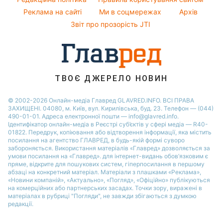
Алла Пугачова
Поради від Андре Тана
Реклама на сайті
Ми в соцмережах
Архів
Усе про шоу-бізнес
Максим Галкін
Звіт про прозорість JTI
Настя Каменських
Віталій Козловський
Потап
ТВОЄ ДЖЕРЕЛО НОВИН
© 2002-2026 Онлайн-медіа Главред GLAVRED.INFO. ВСІ ПРАВА
ЗАХИЩЕНІ. 04080, м. Київ, вул. Кирилівська, буд. 23. Телефон — (044)
490-01-01. Адреса електронної пошти — info@glavred.info.
Ідентифікатор онлайн-медіа в Реєстрі суб’єктів у сфері медіа — R40-
01822.
Передрук, копіювання або відтворення інформації, яка містить
посилання на агентство ГЛАВРЕД, в будь-якій формi суворо
забороняється. Використання матеріалів «Главред» дозволяється за
умови посилання на «Главред». для інтернет-видань обов’язковим є
пряме, відкрите для пошукових систем, гіперпосилання в першому
абзаці на конкретний матеріал. Матеріали з плашками «Реклама»,
«Новини компаній», «Актуально», «Погляд», «Офіційно» публікуються
на комерційних або партнерських засадах. Точки зору, виражені в
матеріалах в рубриці "Погляди", не завжди збігаються з думкою
редакції.