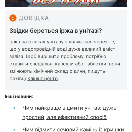
ДОВІДКА
Звідки береться іржа в унітазі?
Іржа на стінках унітазу з'являється через те,
що у водопровідній воді дуже великий вміст
заліза. Щоб вирішити проблему, потрібно
ставити спеціальні капсули або таблетки, вони
змінюють хімічний склад рідини, пишуть
фахівці
Клінінг центр
.
Інші новини:
Чим найкраще відмити унітаз: дуже
простий, але ефективний спосіб
Чим відмити сечовий камінь із кришки