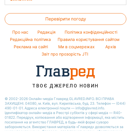
Новини Житомира
Авто
Олена Зеленська
Грошова допомога
Напої
Новини Рівного
Прогноз погоди
Прання
Ані Лорак
Тарифи
Святкове меню
Перевірити погоду
Магнітні бурі
Кімнатні рослини
Кейт Міддлтон
Курс валют
Погода на сьогодні
Алла Пугачова
Про нас
Редакція
Політика конфіденційності
Погода на завтра
Редакційна політика
Правила користування сайтом
Максим Галкін
Реклама на сайті
Ми в соцмережах
Архів
Пилова буря
Настя Каменських
Звіт про прозорість JTI
ТВОЄ ДЖЕРЕЛО НОВИН
© 2002-2026 Онлайн-медіа Главред GLAVRED.INFO. ВСІ ПРАВА
ЗАХИЩЕНІ. 04080, м. Київ, вул. Кирилівська, буд. 23. Телефон — (044)
490-01-01. Адреса електронної пошти — info@glavred.info.
Ідентифікатор онлайн-медіа в Реєстрі суб’єктів у сфері медіа — R40-
01822.
Передрук, копіювання або відтворення інформації, яка містить
посилання на агентство ГЛАВРЕД, в будь-якій формi суворо
забороняється. Використання матеріалів «Главред» дозволяється за