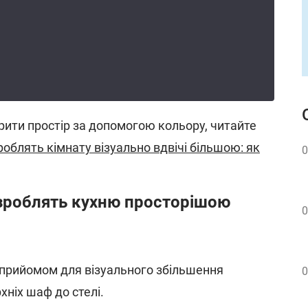
рити простір за допомогою кольору, читайте
роблять кімнату візуально вдвічі більшою: як
0
і зроблять кухню просторішою
0
 прийомом для візуального збільшення
0
ніх шаф до стелі.