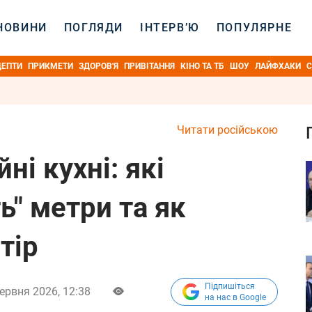
НОВИНИ
ПОГЛЯДИ
ІНТЕРВ’Ю
ПОПУЛЯРНЕ
ЦЕПТИ
ПРИКМЕТИ
ЗДОРОВ'Я
ПРИВІТАННЯ
КІНО ТА ТБ
ШОУ
ЛАЙФХАКИ
С
Читати російською
ні кухні: які
ь" метри та як
тір
Підпишіться
ервня 2026, 12:38
на нас в Google