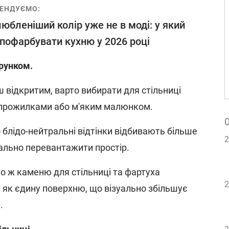
ЕНДУЄМО:
юбленіший колір уже не в моді: у який
 пофарбувати кухню у 2026 році
ерунком.
 відкритим, варто вибирати для стільниці
и прожилками або м'яким малюнком.
бо блідо-нейтральні відтінки відбивають більше
2
уально перевантажити простір.
го ж каменю для стільниці та фартуха
2
 як єдину поверхню, що візуально збільшує
.