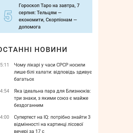
Гороскоп Таро на завтра, 7
серпня: Тельцям —
економити, Скорпіонам —
допомога
ОСТАННІ НОВИНИ
5:11
Чому лікарі у часи СРСР носили
лише білі халати: відповідь здивує
багатьох
4:54
Яка ідеальна пара для Близнюків:
три знаки, з якими союз є майже
бездоганним
4:00
Супертест на IQ: потрібно знайти 3
відмінності на картинці лісової
вечері за 17 с