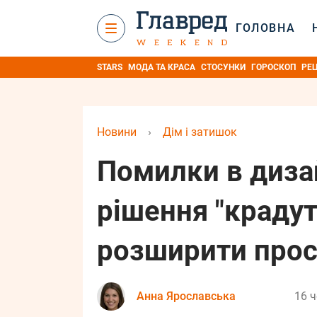
ГОЛОВНА
STARS
МОДА ТА КРАСА
СТОСУНКИ
ГОРОСКОП
РЕ
Новини
›
Дім і затишок
Помилки в дизай
рішення "крадут
розширити прос
Анна Ярославська
16 ч