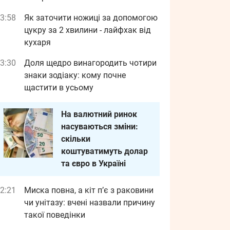
3:58
Як заточити ножиці за допомогою
цукру за 2 хвилини - лайфхак від
кухаря
3:30
Доля щедро винагородить чотири
знаки зодіаку: кому почне
щастити в усьому
На валютний ринок
насуваються зміни:
скільки
коштуватимуть долар
та євро в Україні
2:21
Миска повна, а кіт п’є з раковини
чи унітазу: вчені назвали причину
такої поведінки