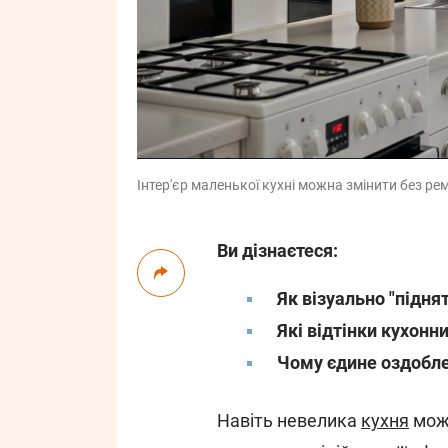
Інтер'єр маленької кухні можна змінити без рем
Ви дізнаєтеся:
Як візуально "піднят
Які відтінки кухонн
Чому єдине оздобле
Навіть невелика
кухня
може