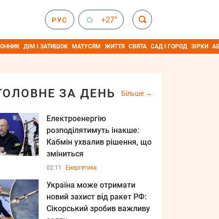
+27°
РУС
ОННИК
ДІМ І ЗАТИШОК
МАТУСЯМ
ЖИТТЯ
СВЯТА
САД І ГОРОД
ЗІРКИ
А
ГОЛОВНЕ ЗА ДЕНЬ
Більше
Електроенергію
розподілятимуть інакше:
Кабмін ухвалив рішення, що
зміниться
02:11
Енергетика
Україна може отримати
новий захист від ракет РФ:
Сікорський зробив важливу