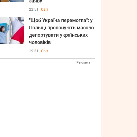
заяву
22:51
Світ
"Щоб Україна перемогла": у
Польщі пропонують масово
депортувати українських
чоловіків
19:31
Світ
Реклама