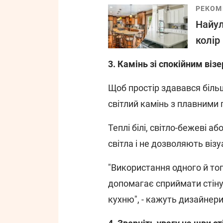
РЕКОМ
Найул
колір
3. Камінь зі спокійним віз
Щоб простір здавався більш
світлий камінь з плавним
Теплі білі, світло-бежеві а
світла і не дозволяють віз
"Використання одного й то
допомагає сприймати стіну
кухню", - кажуть дизайнери