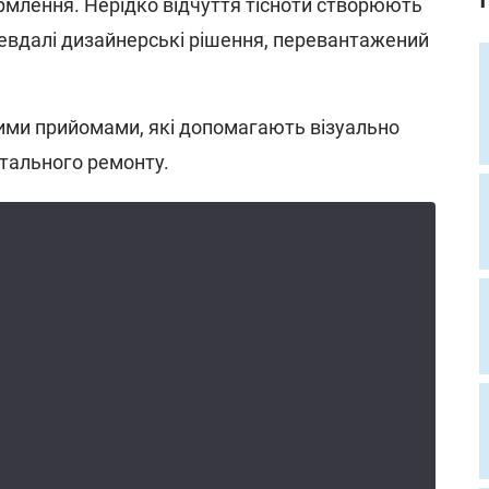
ормлення. Нерідко відчуття тісноти створюють
невдалі дизайнерські рішення, перевантажений
ими прийомами, які допомагають візуально
ітального ремонту.