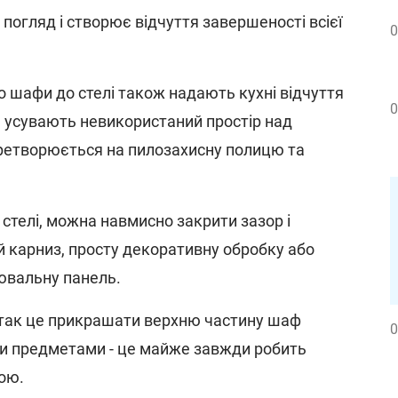
погляд і створює відчуття завершеності всієї
0
 шафи до стелі також надають кухні відчуття
0
а усувають невикористаний простір над
ретворюється на пилозахисну полицю та
стелі, можна навмисно закрити зазор і
 карниз, просту декоративну обробку або
ювальну панель.
 так це прикрашати верхню частину шаф
0
 предметами - це майже завжди робить
ою.