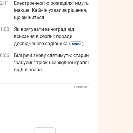
2:11
Електроенергію розподілятимуть
інакше: Кабмін ухвалив рішення,
що зміниться
1:00
Як врятувати виноград від
всихання в серпні: поради
досвідченого садівника
відео
0:06
Білі речі знову сяятимуть: старий
"бабусин" трюк без жодної краплі
відбілювача
Реклама