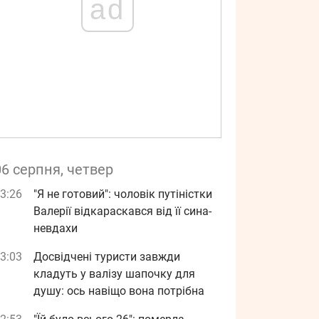
ad
06 серпня, четвер
3:26
"Я не готовий": чоловік путіністки
Валерії відкараскався від її сина-
невдахи
3:03
Досвідчені туристи завжди
кладуть у валізу шапочку для
душу: ось навіщо вона потрібна