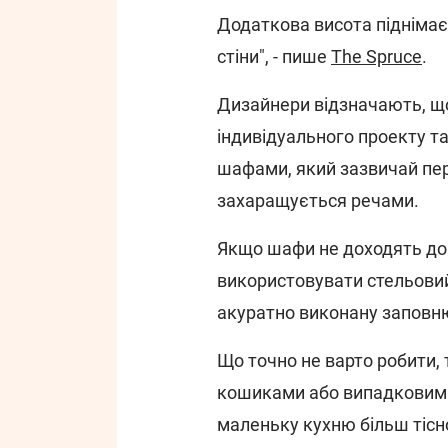
Додаткова висота піднімає 
стіни", - пише
The Spruce
.
Дизайнери відзначають, що
індивідуального проекту т
шафами, який зазвичай пе
захаращується речами.
Якщо шафи не доходять до 
використовувати стельовий
акуратно виконану заповн
Що точно не варто робити,
кошиками або випадковими
маленьку кухню більш тісн