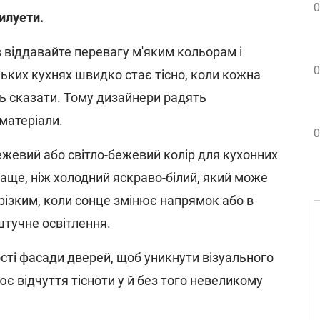
0
силуети.
в віддавайте перевагу м'яким кольорам і
0
ьких кухнях швидко стає тісно, коли кожна
ь сказати. Тому дизайнери радять
матеріали.
0
бежевий або світло-бежевий колір для кухонних
аще, ніж холодний яскраво-білий, який може
різким, коли сонце змінює напрямок або в
штучне освітлення.
сті фасади дверей, щоб уникнути візуального
ює відчуття тісноти у й без того невеликому