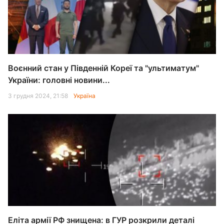
Воєнний стан у Південній Кореї та "ультиматум"
України: головні новини...
3 грудня 2024, 21:58
Україна
Еліта армії РФ знищена: в ГУР розкрили деталі